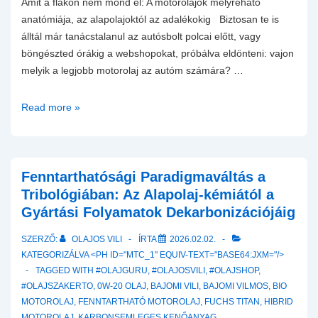
Amit a flakon nem mond el: A motorolajok mélyreható
anatómiája, az alapolajoktól az adalékokig Biztosan te is
álltál már tanácstalanul az autósbolt polcai előtt, vagy
böngészted órákig a webshopokat, próbálva eldönteni: vajon
melyik a legjobb motorolaj az autóm számára? …
Melyik
Read more »
a
legjobb
motorolaj?
Átfogó
Fenntarthatósági Paradigmaváltás a
kenéstechnikai
Tribológiában: Az Alapolaj-kémiától a
útmutató
Gyártási Folyamatok Dekarbonizációjáig
az
SZERZŐ:
OLAJOS VILI
ÍRTA
2026.02.02.
alapolajoktól
KATEGORIZÁLVA <PH ID="MTC_1" EQUIV-TEXT="BASE64:JXM="/>
az
TAGGED WITH
#OLAJGURU
,
#OLAJOSVILI
,
#OLAJSHOP
,
adalékokig
#OLAJSZAKERTO
,
0W-20 OLAJ
,
BAJOMI VILI
,
BAJOMI VILMOS
,
BIO
MOTOROLAJ
,
FENNTARTHATÓ MOTOROLAJ
,
FUCHS TITAN
,
HIBRID
MOTOROLAJ
,
KARBONSEMLEGES KENŐANYAG
,