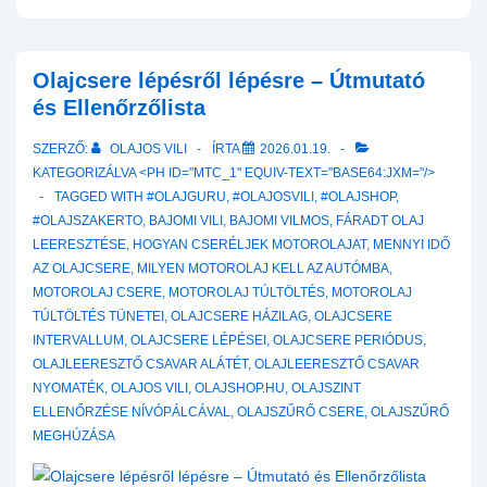
a
Tribológiában:
Az
Olajcsere lépésről lépésre – Útmutató
Alapolaj-
és Ellenőrzőlista
kémiától
SZERZŐ:
OLAJOS VILI
ÍRTA
2026.01.19.
a
KATEGORIZÁLVA <PH ID="MTC_1" EQUIV-TEXT="BASE64:JXM="/>
Gyártási
TAGGED WITH
#OLAJGURU
,
#OLAJOSVILI
,
#OLAJSHOP
,
Folyamatok
#OLAJSZAKERTO
,
BAJOMI VILI
,
BAJOMI VILMOS
,
FÁRADT OLAJ
Dekarbonizációjáig
LEERESZTÉSE
,
HOGYAN CSERÉLJEK MOTOROLAJAT
,
MENNYI IDŐ
AZ OLAJCSERE
,
MILYEN MOTOROLAJ KELL AZ AUTÓMBA
,
MOTOROLAJ CSERE
,
MOTOROLAJ TÚLTÖLTÉS
,
MOTOROLAJ
TÚLTÖLTÉS TÜNETEI
,
OLAJCSERE HÁZILAG
,
OLAJCSERE
INTERVALLUM
,
OLAJCSERE LÉPÉSEI
,
OLAJCSERE PERIÓDUS
,
OLAJLEERESZTŐ CSAVAR ALÁTÉT
,
OLAJLEERESZTŐ CSAVAR
NYOMATÉK
,
OLAJOS VILI
,
OLAJSHOP.HU
,
OLAJSZINT
ELLENŐRZÉSE NÍVÓPÁLCÁVAL
,
OLAJSZŰRŐ CSERE
,
OLAJSZŰRŐ
MEGHÚZÁSA