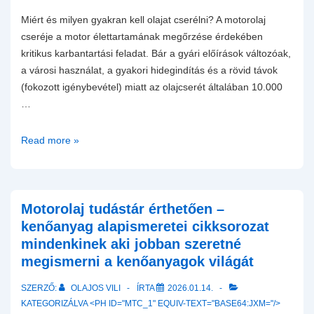
Miért és milyen gyakran kell olajat cserélni? A motorolaj
cseréje a motor élettartamának megőrzése érdekében
kritikus karbantartási feladat. Bár a gyári előírások változóak,
a városi használat, a gyakori hidegindítás és a rövid távok
(fokozott igénybevétel) miatt az olajcserét általában 10.000
…
Olajcsere
Read more »
lépésről
lépésre
–
Útmutató
Motorolaj tudástár érthetően –
és
kenőanyag alapismeretei cikksorozat
Ellenőrzőlista
mindenkinek aki jobban szeretné
megismerni a kenőanyagok világát
SZERZŐ:
OLAJOS VILI
ÍRTA
2026.01.14.
KATEGORIZÁLVA <PH ID="MTC_1" EQUIV-TEXT="BASE64:JXM="/>