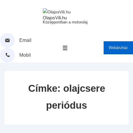
↓
Skip
to
OlajosVili.hu
Középpontban a motorolaj
Main
Content
Email
Webáruház
MENÜ
Mobil
Címke:
olajcsere
periódus