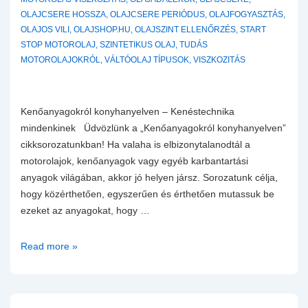
OLAJCSERE HOSSZA
,
OLAJCSERE PERIÓDUS
,
OLAJFOGYASZTÁS
,
OLAJOS VILI
,
OLAJSHOP.HU
,
OLAJSZINT ELLENŐRZÉS
,
START
STOP MOTOROLAJ
,
SZINTETIKUS OLAJ
,
TUDÁS
MOTOROLAJOKRÓL
,
VÁLTÓOLAJ TÍPUSOK
,
VISZKOZITÁS
Kenőanyagokról konyhanyelven – Kenéstechnika
mindenkinek Üdvözlünk a „Kenőanyagokról konyhanyelven”
cikksorozatunkban! Ha valaha is elbizonytalanodtál a
motorolajok, kenőanyagok vagy egyéb karbantartási
anyagok világában, akkor jó helyen jársz. Sorozatunk célja,
hogy közérthetően, egyszerűen és érthetően mutassuk be
ezeket az anyagokat, hogy …
Motorolaj
Read more »
tudástár
érthetően
–