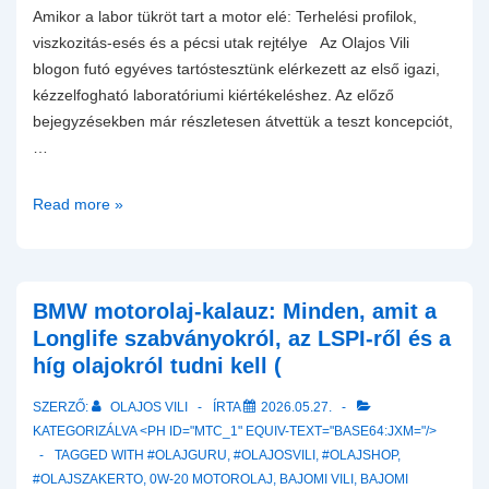
Amikor a labor tükröt tart a motor elé: Terhelési profilok,
viszkozitás-esés és a pécsi utak rejtélye Az Olajos Vili
blogon futó egyéves tartóstesztünk elérkezett az első igazi,
kézzelfogható laboratóriumi kiértékeléshez. Az előző
bejegyzésekben már részletesen átvettük a teszt koncepciót,
…
Petronas
Read more »
Syntium
7000
0W-
40
BMW motorolaj-kalauz: Minden, amit a
olajminta
Longlife szabványokról, az LSPI-ről és a
eredmény
híg olajokról tudni kell (
–
SZERZŐ:
OLAJOS VILI
ÍRTA
2026.05.27.
Amikor
KATEGORIZÁLVA <PH ID="MTC_1" EQUIV-TEXT="BASE64:JXM="/>
a
TAGGED WITH
#OLAJGURU
,
#OLAJOSVILI
,
#OLAJSHOP
,
labor
#OLAJSZAKERTO
,
0W-20 MOTOROLAJ
,
BAJOMI VILI
,
BAJOMI