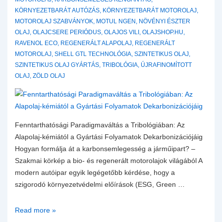
KÖRNYEZETBARÁT AUTÓZÁS
,
KÖRNYEZETBARÁT MOTOROLAJ
,
MOTOROLAJ SZABVÁNYOK
,
MOTUL NGEN
,
NÖVÉNYI ÉSZTER
OLAJ
,
OLAJCSERE PERIÓDUS
,
OLAJOS VILI
,
OLAJSHOP.HU
,
RAVENOL ECO
,
REGENERÁLT ALAPOLAJ
,
REGENERÁLT
MOTOROLAJ
,
SHELL GTL TECHNOLÓGIA
,
SZINTETIKUS OLAJ
,
SZINTETIKUS OLAJ GYÁRTÁS
,
TRIBOLÓGIA
,
ÚJRAFINOMÍTOTT
OLAJ
,
ZÖLD OLAJ
Fenntarthatósági Paradigmaváltás a Tribológiában: Az
Alapolaj-kémiától a Gyártási Folyamatok Dekarbonizációjáig
Hogyan formálja át a karbonsemlegesség a járműipart? –
Szakmai körkép a bio- és regenerált motorolajok világából A
modern autóipar egyik legégetőbb kérdése, hogy a
szigorodó környezetvédelmi előírások (ESG, Green …
Fenntarthatósági
Read more »
Paradigmaváltás