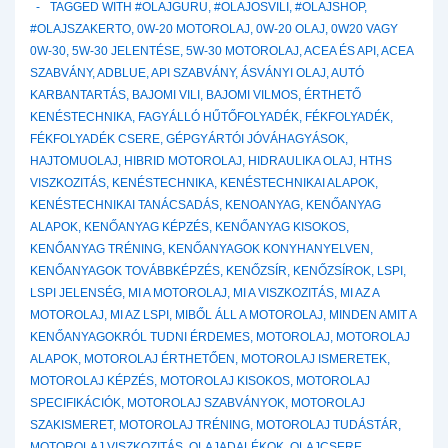
TAGGED WITH
#OLAJGURU
,
#OLAJOSVILI
,
#OLAJSHOP
,
#OLAJSZAKERTO
,
0W-20 MOTOROLAJ
,
0W-20 OLAJ
,
0W20 VAGY
0W-30
,
5W-30 JELENTÉSE
,
5W-30 MOTOROLAJ
,
ACEA ÉS API
,
ACEA
SZABVÁNY
,
ADBLUE
,
API SZABVÁNY
,
ÁSVÁNYI OLAJ
,
AUTÓ
KARBANTARTÁS
,
BAJOMI VILI
,
BAJOMI VILMOS
,
ÉRTHETŐ
KENÉSTECHNIKA
,
FAGYÁLLÓ HŰTŐFOLYADÉK
,
FÉKFOLYADÉK
,
FÉKFOLYADÉK CSERE
,
GÉPGYÁRTÓI JÓVÁHAGYÁSOK
,
HAJTOMUOLAJ
,
HIBRID MOTOROLAJ
,
HIDRAULIKA OLAJ
,
HTHS
VISZKOZITÁS
,
KENÉSTECHNIKA
,
KENÉSTECHNIKAI ALAPOK
,
KENÉSTECHNIKAI TANÁCSADÁS
,
KENOANYAG
,
KENŐANYAG
ALAPOK
,
KENŐANYAG KÉPZÉS
,
KENŐANYAG KISOKOS
,
KENŐANYAG TRÉNING
,
KENŐANYAGOK KONYHANYELVEN
,
KENŐANYAGOK TOVÁBBKÉPZÉS
,
KENŐZSÍR
,
KENŐZSÍROK
,
LSPI
,
LSPI JELENSÉG
,
MI A MOTOROLAJ
,
MI A VISZKOZITÁS
,
MI AZ A
MOTOROLAJ
,
MI AZ LSPI
,
MIBŐL ÁLL A MOTOROLAJ
,
MINDEN AMIT A
KENŐANYAGOKRÓL TUDNI ÉRDEMES
,
MOTOROLAJ
,
MOTOROLAJ
ALAPOK
,
MOTOROLAJ ÉRTHETŐEN
,
MOTOROLAJ ISMERETEK
,
MOTOROLAJ KÉPZÉS
,
MOTOROLAJ KISOKOS
,
MOTOROLAJ
SPECIFIKÁCIÓK
,
MOTOROLAJ SZABVÁNYOK
,
MOTOROLAJ
SZAKISMERET
,
MOTOROLAJ TRÉNING
,
MOTOROLAJ TUDÁSTÁR
,
MOTOROLAJ VISZKOZITÁS
,
OLAJADALÉKOK
,
OLAJCSERE
,