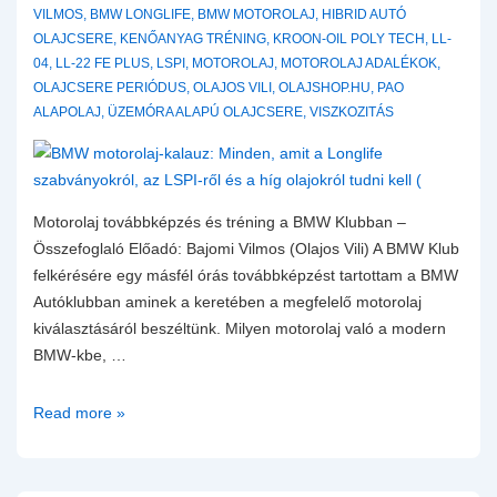
tükröt
VILMOS
,
BMW LONGLIFE
,
BMW MOTOROLAJ
,
HIBRID AUTÓ
tart
OLAJCSERE
,
KENŐANYAG TRÉNING
,
KROON-OIL POLY TECH
,
LL-
a
04
,
LL-22 FE PLUS
,
LSPI
,
MOTOROLAJ
,
MOTOROLAJ ADALÉKOK
,
motor
OLAJCSERE PERIÓDUS
,
OLAJOS VILI
,
OLAJSHOP.HU
,
PAO
elé:
ALAPOLAJ
,
ÜZEMÓRA ALAPÚ OLAJCSERE
,
VISZKOZITÁS
Terhelési
profilok,
viszkozitás-
esés
Motorolaj továbbképzés és tréning a BMW Klubban –
és
Összefoglaló Előadó: Bajomi Vilmos (Olajos Vili) A BMW Klub
a
felkérésére egy másfél órás továbbképzést tartottam a BMW
pécsi
Autóklubban aminek a keretében a megfelelő motorolaj
utak
kiválasztásáról beszéltünk. Milyen motorolaj való a modern
rejtélye
BMW-kbe, …
BMW
Read more »
motorolaj-
kalauz:
Minden,