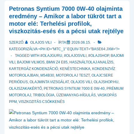
Petronas Syntium 7000 0W-40 olajminta
eredmény – Amikor a labor tükröt tart a
motor elé: Terhelési profilok,
viszkozitás-esés és a pécsi utak rejtélye
SZERZŐ:
OLAJOS VILI
ÍRTA
2026.06.15.
KATEGORIZÁLVA <PH ID="MTC_1" EQUIV-TEXT="BASE64:JXM="/>
TAGGED WITH
#OLAJGURU
,
#OLAJOSVILI
,
#OLAJSHOP
,
BAJOMI
VILI
,
BAJOMI VILMOS
,
BMW Z4 E85
,
HASZNÁLTOLAJ ANALÍZIS
,
KARTERGÁZ KONDENZÁCIÓ
,
KENÉSTECHNIKA
,
KONDENZVÍZ
MOTOROLAJBAN
,
M54B30
,
MOTOROLAJ TESZT
,
OLAJCSERE
PERIÓDUS
,
OLAJMINTA VIZSGÁLAT
,
OLAJOS VILI
,
OLAJSHOP.HU
,
OLAJSZAKAKÉRTŐ
,
PETRONAS SYNTIUM 7000 E 0W-40
,
PRÉMIUM
MOTOROLAJ
,
TRIBOLÓGIA
,
ÜZEMANYAG-HÍGULÁS
,
VASKOPÁS
PPM
,
VISZKOZITÁS CSÖKKENÉS