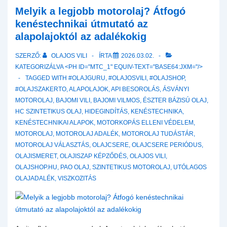
amit
Melyik a legjobb motorolaj? Átfogó
a
kenéstechnikai útmutató az
Longlife
alapolajoktól az adalékokig
szabványokról,
SZERZŐ:
OLAJOS VILI
ÍRTA
2026.03.02.
az
KATEGORIZÁLVA <PH ID="MTC_1" EQUIV-TEXT="BASE64:JXM="/>
LSPI-
TAGGED WITH
#OLAJGURU
,
#OLAJOSVILI
,
#OLAJSHOP
,
ről
#OLAJSZAKERTO
,
ALAPOLAJOK
,
API BESOROLÁS
,
ÁSVÁNYI
és
MOTOROLAJ
,
BAJOMI VILI
,
BAJOMI VILMOS
,
ÉSZTER BÁZISÚ OLAJ
,
a
HC SZINTETIKUS OLAJ
,
HIDEGINDÍTÁS
,
KENÉSTECHNIKA
,
híg
KENÉSTECHNIKAI ALAPOK
,
MOTORKOPÁS ELLENI VÉDELEM
,
olajokról
MOTOROLAJ
,
MOTOROLAJ ADALÉK
,
MOTOROLAJ TUDÁSTÁR
,
tudni
MOTOROLAJ VÁLASZTÁS
,
OLAJCSERE
,
OLAJCSERE PERIÓDUS
,
kell
OLAJISMERET
,
OLAJISZAP KÉPZŐDÉS
,
OLAJOS VILI
,
(
OLAJSHOP.HU
,
PAO OLAJ
,
SZINTETIKUS MOTOROLAJ
,
UTÓLAGOS
OLAJADALÉK
,
VISZKOZITÁS