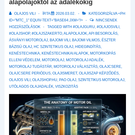
alapolajoktól az adalékokig
OLAJOS VILI
ÍRTA
2026.03.02.
KATEGORIZÁLVA <PH
ID="MTC_1" EQUIV-TEXT="BASE64:JXM="/>
NINCSENEK
HOZZÁSZÓLÁSOK
TAGGED WITH
#OLAJGURU
,
#OLAJOSVILI
,
#OLAJSHOP
,
#OLAJSZAKERTO
,
ALAPOLAJOK
,
API BESOROLÁS
,
ÁSVÁNYI MOTOROLAJ
,
BAJOMI VILI
,
BAJOMI VILMOS
,
ÉSZTER
BÁZISÚ OLAJ
,
HC SZINTETIKUS OLAJ
,
HIDEGINDÍTÁS
,
KENÉSTECHNIKA
,
KENÉSTECHNIKAI ALAPOK
,
MOTORKOPÁS
ELLENI VÉDELEM
,
MOTOROLAJ
,
MOTOROLAJ ADALÉK
,
MOTOROLAJ TUDÁSTÁR
,
MOTOROLAJ VÁLASZTÁS
,
OLAJCSERE
,
OLAJCSERE PERIÓDUS
,
OLAJISMERET
,
OLAJISZAP KÉPZŐDÉS
,
OLAJOS VILI
,
OLAJSHOP.HU
,
PAO OLAJ
,
SZINTETIKUS MOTOROLAJ
,
UTÓLAGOS OLAJADALÉK
,
VISZKOZITÁS