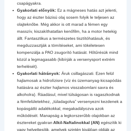
csapágyakra.
Gyakorlati előnyök:
Ez a mágneses hatás azt jelenti,
hogy az észter bázisú olaj sosem folyik le teljesen az
olajteknőbe. Még akkor is ott marad a fémen egy
masszív, kiszakíthatatlan kenőfilm, ha a motor hetekig
állt. Fantasztikus a természetes tisztítóhatásuk, és
megduzzasztják a tömítéseket, ami tökéletesen
kompenzálja a PAO zsugorító hatását. Hőtűrésük mind
közül a legmagasabb (kibírják a versenysport extrém
terhelését).
Gyakorlati hátrányok:
Áruk csillagászati. Ezen felül
hajlamosak a hidrolízisre (víz és üzemanyag-kicsapódás
hatására az észter hajlamos visszabomlani savra és
alkoholra). Ráadásul, mivel túlságosan is ragaszkodnak
a fémfelületekhez, „túladagolva” versenyezni kezdenek a
kopásgátló adalékokkal, megakadályozva azok
működését. Manapság a legkorszerűbb olajokban az
észtereket gyakran
Alkil-Naftalinokkal (AN)
egészítik ki
vagy helyettesítik, amelyek szintén kiválóan oldják az