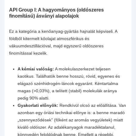
API Group I: A hagyományos (oldószeres
finomítású) ásványi alapolajok
Ez a kategória a kenőanyag-gyártás hajnalát képviseli. A
földből kitermelt kőolajat atmoszférikus és
vákuumdesztillációval, majd egyszerű oldószeres
finomítással kezelik.
A kémiai valóság:
A molekulaszerkezet teljesen
kaotikus. Találhatók benne hosszú, rövid, egyenes és
elágazó szénhidrogén-láncok egyaránt. Kéntartalma
magas (>0,03%), a telített (stabil) molekulák aránya
pedig 90% alatti.
Gyakorlati előnyök:
Rendkívül olcsó az előállítása. Van
azonban egy óriási technikai előnye is: a benne maradó
„szennyeződések” (főként az aromás vegyületek) miatt
kiváló oldószer. Az adalékanyagok maradéktalanul,
könnyedén feloldódnak benne. Emellett a régebbi,