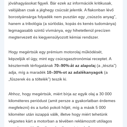
jóváhagyásokat figyeli. Bár ezek az információk kritikusak,
valójában csak a jéghegy csúcsát jelentik. A flakonban lévő
borostyánsárga folyadék nem pusztán egy „csúszós anyag”,
hanem a tribológia (a súrlódás, kopás és kenés tudománya)
legmagasabb szintű vívmánya, egy hihetetlenül precízen
megtervezett és kiegyensúlyozott kémiai rendszer.
Hogy megértsük egy prémium motorolaj működését,
képzeljük el úgy, mint egy csúcsgasztronómiai receptet. A
késztermék térfogatának
70–90%-át az alapola
j (a „tészta”)
adja, míg a maradék
10–30%-ot az adalékanyagok
(a
„fűszerek és a töltelék”) teszik ki.
Ahhoz, hogy megértsük, miért bírja az egyik olaj a 30 000
kilométeres periódust (amit persze a gyakorlatban érdemes
megfelezni) és a turbó pokoli hőjét, míg a másik 5 000
kilométer után iszappá válik, illetve hogy miért tehetünk
végzetes kárt a motorban a tévében reklámozott utólagos