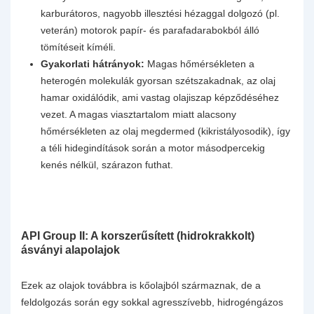
karburátoros, nagyobb illesztési hézaggal dolgozó (pl.
veterán) motorok papír- és parafadarabokból álló
tömítéseit kíméli.
Gyakorlati hátrányok:
Magas hőmérsékleten a
heterogén molekulák gyorsan szétszakadnak, az olaj
hamar oxidálódik, ami vastag olajiszap képződéséhez
vezet. A magas viasztartalom miatt alacsony
hőmérsékleten az olaj megdermed (kikristályosodik), így
a téli hidegindítások során a motor másodpercekig
kenés nélkül, szárazon futhat.
API Group II: A korszerűsített (hidrokrakkolt)
ásványi alapolajok
Ezek az olajok továbbra is kőolajból származnak, de a
feldolgozás során egy sokkal agresszívebb, hidrogéngázos