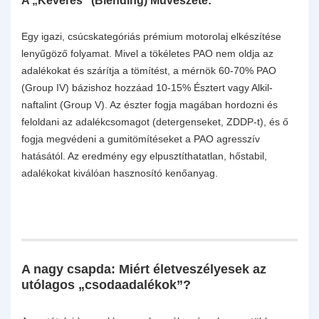
A „Keverés” (Blending) Művészete:
Egy igazi, csúcskategóriás prémium motorolaj elkészítése
lenyűgöző folyamat. Mivel a tökéletes PAO nem oldja az
adalékokat és szárítja a tömítést, a mérnök 60-70% PAO
(Group IV) bázishoz hozzáad 10-15% Észtert vagy Alkil-
naftalint (Group V). Az észter fogja magában hordozni és
feloldani az adalékcsomagot (detergenseket, ZDDP-t), és ő
fogja megvédeni a gumitömítéseket a PAO agresszív
hatásától. Az eredmény egy elpusztíthatatlan, hőstabil,
adalékokat kiválóan hasznosító kenőanyag.
A nagy csapda: Miért életveszélyesek az
utólagos „csodaadalékok”?