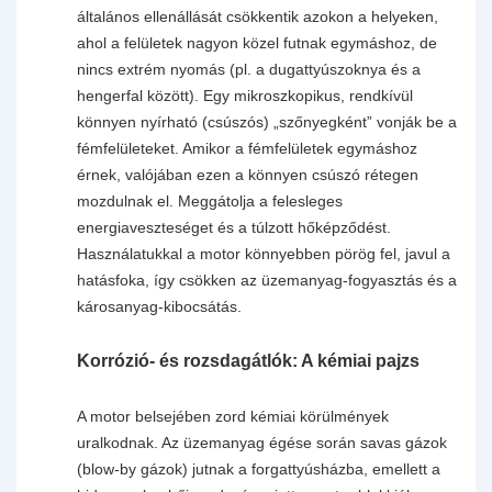
általános ellenállását csökkentik azokon a helyeken,
ahol a felületek nagyon közel futnak egymáshoz, de
nincs extrém nyomás (pl. a dugattyúszoknya és a
hengerfal között). Egy mikroszkopikus, rendkívül
könnyen nyírható (csúszós) „szőnyegként” vonják be a
fémfelületeket. Amikor a fémfelületek egymáshoz
érnek, valójában ezen a könnyen csúszó rétegen
mozdulnak el. Meggátolja a felesleges
energiaveszteséget és a túlzott hőképződést.
Használatukkal a motor könnyebben pörög fel, javul a
hatásfoka, így csökken az üzemanyag-fogyasztás és a
károsanyag-kibocsátás.
Korrózió- és rozsdagátlók: A kémiai pajzs
A motor belsejében zord kémiai körülmények
uralkodnak. Az üzemanyag égése során savas gázok
(blow-by gázok) jutnak a forgattyúsházba, emellett a