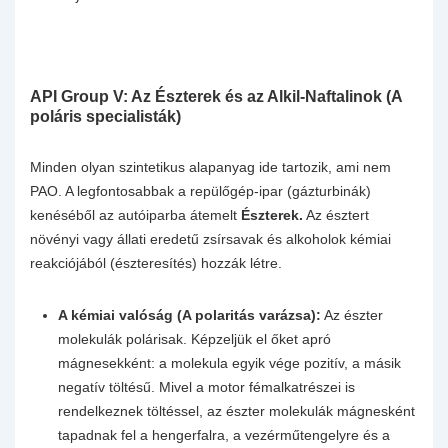
API Group V: Az Észterek és az Alkil-Naftalinok (A
poláris specialisták)
Minden olyan szintetikus alapanyag ide tartozik, ami nem
PAO. A legfontosabbak a repülőgép-ipar (gázturbinák)
kenéséből az autóiparba átemelt
Észterek.
Az észtert
növényi vagy állati eredetű zsírsavak és alkoholok kémiai
reakciójából (észteresítés) hozzák létre.
A kémiai valóság (A polaritás varázsa):
Az észter
molekulák polárisak. Képzeljük el őket apró
mágnesekként: a molekula egyik vége pozitív, a másik
negatív töltésű. Mivel a motor fémalkatrészei is
rendelkeznek töltéssel, az észter molekulák mágnesként
tapadnak fel a hengerfalra, a vezérműtengelyre és a