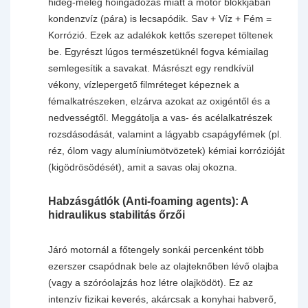
hideg-meleg hőingadozás miatt a motor blokkjában
kondenzvíz (pára) is lecsapódik. Sav + Víz + Fém =
Korrózió. Ezek az adalékok kettős szerepet töltenek
be. Egyrészt lúgos természetüknél fogva kémiailag
semlegesítik a savakat. Másrészt egy rendkívül
vékony, vízlepergető filmréteget képeznek a
fémalkatrészeken, elzárva azokat az oxigéntől és a
nedvességtől. Meggátolja a vas- és acélalkatrészek
rozsdásodását, valamint a lágyabb csapágyfémek (pl.
réz, ólom vagy alumíniumötvözetek) kémiai korrózióját
(kigödrösödését), amit a savas olaj okozna.
Habzásgátlók (Anti-foaming agents): A
hidraulikus stabilitás őrzői
Járó motornál a főtengely sonkái percenként több
ezerszer csapódnak bele az olajteknőben lévő olajba
(vagy a szóróolajzás hoz létre olajködöt). Ez az
intenzív fizikai keverés, akárcsak a konyhai habverő,