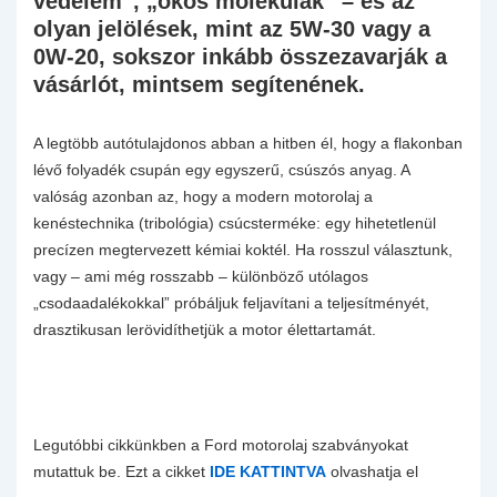
védelem”, „okos molekulák” – és az
olyan jelölések, mint az 5W-30 vagy a
0W-20, sokszor inkább összezavarják a
vásárlót, mintsem segítenének.
A legtöbb autótulajdonos abban a hitben él, hogy a flakonban
lévő folyadék csupán egy egyszerű, csúszós anyag. A
valóság azonban az, hogy a modern motorolaj a
kenéstechnika (tribológia) csúcsterméke: egy hihetetlenül
precízen megtervezett kémiai koktél. Ha rosszul választunk,
vagy – ami még rosszabb – különböző utólagos
„csodaadalékokkal” próbáljuk feljavítani a teljesítményét,
drasztikusan lerövidíthetjük a motor élettartamát.
Legutóbbi cikkünkben a Ford motorolaj szabványokat
mutattuk be. Ezt a cikket
IDE KATTINTVA
olvashatja el