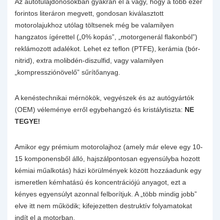
Az autótulajdonosokban gyakran él a vágy, hogy a több ezer
forintos literáron megvett, gondosan kiválasztott
motorolajukhoz utólag töltsenek még be valamilyen
hangzatos ígérettel („0% kopás”, „motorgenerál flakonból”)
reklámozott adalékot. Lehet ez teflon (PTFE), kerámia (bór-
nitrid), extra molibdén-diszulfid, vagy valamilyen
„kompressziónövelő” sűrítőanyag.
A kenéstechnikai mérnökök, vegyészek és az autógyártók
(OEM) véleménye erről egybehangzó és kristálytiszta:
NE
TEGYE!
Amikor egy prémium motorolajhoz (amely már eleve egy 10-
15 komponensből álló, hajszálpontosan egyensúlyba hozott
kémiai műalkotás) házi körülmények között hozzáadunk egy
ismeretlen kémhatású és koncentrációjú anyagot, ezt a
kényes egyensúlyt azonnal felborítjuk. A „több mindig jobb”
elve itt nem működik; kifejezetten destruktív folyamatokat
indít el a motorban.