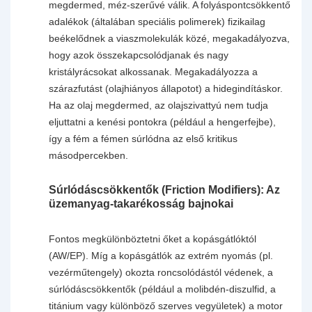
megdermed, méz-szerűvé válik. A folyáspontcsökkentő
adalékok (általában speciális polimerek) fizikailag
beékelődnek a viaszmolekulák közé, megakadályozva,
hogy azok összekapcsolódjanak és nagy
kristályrácsokat alkossanak. Megakadályozza a
szárazfutást (olajhiányos állapotot) a hidegindításkor.
Ha az olaj megdermed, az olajszivattyú nem tudja
eljuttatni a kenési pontokra (például a hengerfejbe),
így a fém a fémen súrlódna az első kritikus
másodpercekben.
Súrlódáscsökkentők (Friction Modifiers): Az
üzemanyag-takarékosság bajnokai
Fontos megkülönböztetni őket a kopásgátlóktól
(AW/EP). Míg a kopásgátlók az extrém nyomás (pl.
vezérműtengely) okozta roncsolódástól védenek, a
súrlódáscsökkentők (például a molibdén-diszulfid, a
titánium vagy különböző szerves vegyületek) a motor