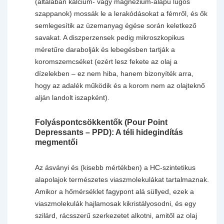
(általában kalcium- vagy magnézium-alapú lúgos
szappanok) mossák le a lerakódásokat a fémről, és ők
semlegesítik az üzemanyag égése során keletkező
savakat. A diszperzensek pedig mikroszkopikus
méretűre darabolják és lebegésben tartják a
koromszemcséket (ezért lesz fekete az olaj a
dízelekben – ez nem hiba, hanem bizonyíték arra,
hogy az adalék működik és a korom nem az olajteknő
alján landolt iszapként).
Folyáspontcsökkentők (Pour Point
Depressants – PPD): A téli hidegindítás
megmentői
Az ásványi és (kisebb mértékben) a HC-szintetikus
alapolajok természetes viaszmolekulákat tartalmaznak.
Amikor a hőmérséklet fagypont alá süllyed, ezek a
viaszmolekulák hajlamosak kikristályosodni, és egy
szilárd, rácsszerű szerkezetet alkotni, amitől az olaj