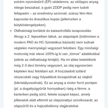
extrém nyomástűrő (EP) védelemre, az utólagos anyag
rétege beszakad, a gyári ZDDP pedig nem tudott
feltapadni – az eredmény azonnali, száraz fém-fém
kapcsolat és drasztikus kopás (jellemzően a
bütyköstengelyeken).
Oldhatósági korlátok és katasztrofális iszaposodás:
Ahogy a 2. fejezetben láttuk, az alapolajok (különösen a
modern PAO és HC-Szintetikus bázisok) nem tudnak
végtelen mennyiségű vegyszert feloldani. Egy minőségi
motorolaj már eleve 100%-ig ki van „tömve” adalékokkal
(elérte az oldhatósági limitjét). Ha mi ebbe beletöltünk
még 2-3 deci tömény vegyszert, az olaj egyszerűen
képtelen lesz feloldani azt. A hozzáadott szilárd
részecskék vagy folyadékok kicsapódnak az olajból
(kikristályosodnak). Ez az anyag a motor forró pontjain
(pl. a dugattyúgyűrűk hornyaiban) ráég a fémre, a
karterben pedig sűrű, fekete iszapot képez, amely
pillanatok alatt eltömíti az olajszivattyú szívókosarát, az
olajszűrőt és a hajszálvékony olajjáratokat.