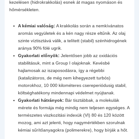
kezelésen (hidrokrakkolás) esnek át magas nyomáson és
hőmérsékleten.
A kémiai valóság:
A krakkolás során a nemkívánatos
aromás vegyületek és a kén nagy része eltűnik. Az olaj
szinte víztisztává válik, a telített (stabil) szénhidrogének
aránya 90% fölé ugrik.
Gyakorlati előnyök:
Jelentősen jobb az oxidációs
stabilitásuk, mint a Group I olajoknak. Kevésbé
hajlamosak az iszaposodásra, így a régebbi
(katalizátoros, de még nem kihegyezett turbós)
motorokhoz, 10 000 kilométeres csereperiódusig stabil,
költséghatékony mindennapi védelmet nyújtanak.
Gyakorlati hátrányok:
Bár tisztábbak, a molekulák
mérete és formája még mindig nem teljesen egységes. A
természetes viszkozitási indexük (VI) 80 és 120 között
mozog, ami azt jelenti, hogy nagymértékben szorulnak
kémiai sűrítőanyagokra (polimerekre), hogy bírják a hőt.