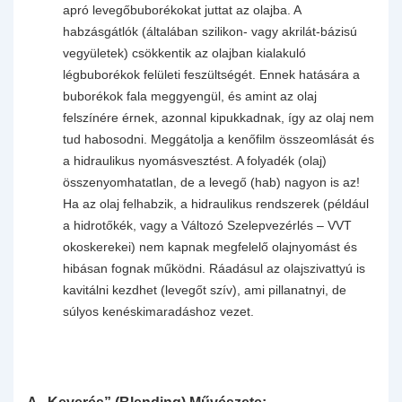
apró levegőbuborékokat juttat az olajba. A
habzásgátlók (általában szilikon- vagy akrilát-bázisú
vegyületek) csökkentik az olajban kialakuló
légbuborékok felületi feszültségét. Ennek hatására a
buborékok fala meggyengül, és amint az olaj
felszínére érnek, azonnal kipukkadnak, így az olaj nem
tud habosodni. Meggátolja a kenőfilm összeomlását és
a hidraulikus nyomásvesztést. A folyadék (olaj)
összenyomhatatlan, de a levegő (hab) nagyon is az!
Ha az olaj felhabzik, a hidraulikus rendszerek (például
a hidrotőkék, vagy a Változó Szelepvezérlés – VVT
okoskerekei) nem kapnak megfelelő olajnyomást és
hibásan fognak működni. Ráadásul az olajszivattyú is
kavitálni kezdhet (levegőt szív), ami pillanatnyi, de
súlyos kenéskimaradáshoz vezet.