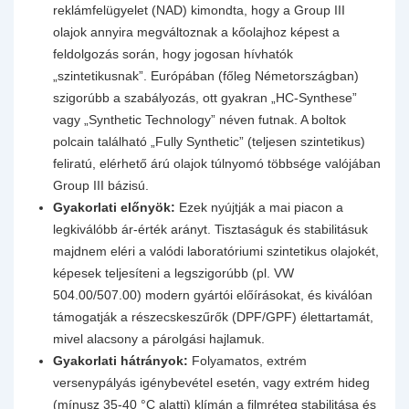
reklámfelügyelet (NAD) kimondta, hogy a Group III
olajok annyira megváltoznak a kőolajhoz képest a
feldolgozás során, hogy jogosan hívhatók
„szintetikusnak”. Európában (főleg Németországban)
szigorúbb a szabályozás, ott gyakran „HC-Synthese”
vagy „Synthetic Technology” néven futnak. A boltok
polcain található „Fully Synthetic” (teljesen szintetikus)
feliratú, elérhető árú olajok túlnyomó többsége valójában
Group III bázisú.
Gyakorlati előnyök:
Ezek nyújtják a mai piacon a
legkiválóbb ár-érték arányt. Tisztaságuk és stabilitásuk
majdnem eléri a valódi laboratóriumi szintetikus olajokét,
képesek teljesíteni a legszigorúbb (pl. VW
504.00/507.00) modern gyártói előírásokat, és kiválóan
támogatják a részecskeszűrők (DPF/GPF) élettartamát,
mivel alacsony a párolgási hajlamuk.
Gyakorlati hátrányok:
Folyamatos, extrém
versenypályás igénybevétel esetén, vagy extrém hideg
(mínusz 35-40 °C alatti) klímán a filmréteg stabilitása és