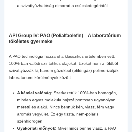
a szivattyúzhatóság elmarad a csúcskategóriától.
API Group IV: PAO (Polialfaolefin) – A laboratórium
tökéletes gyermeke
A PAO technológia hozza el a klasszikus értelemben vett,
100%-ban valódi szintetikus olajokat. Ezeket nem a földből
szivattyúzzák ki, hanem gázokból (etiléngáz) polimerizálják
laboratóriumi körülmények között.
A kémiai valóság:
Szerkezetük 100%-ban homogén,
minden egyes molekula hajszálpontosan ugyanolyan
méretű és alakú. Nincs bennük kén, viasz, fém vagy
aromás vegyület. Ez egy tiszta, nem-poláris
szénhidrogén.
Gyakorlati előnyök:
Mivel nincs benne viasz, a PAO