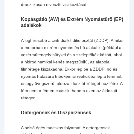
drasztikusan elveszíti viszkozitását.
Kopásgátló (AW) és Extrém Nyomástűrő (EP)
adalékok
A leghíresebb a cink-dialkil-ditiofoszfát (ZDDP). Amikor
a motorban extrém nyomás és hő alakul ki (például a
vezérműtengely bütykei és a szeleptőkék között, ahol
a hidrodinamikai kenés megszűnik), az alapolaj
filmrétege kiszakadna. Ekkor lép be a ZDDP: hő és
nyomás hatására tribokémiai reakcióba lép a fémmel,
és egy üvegszerű, áldozati foszfát-réteget hoz létre. A
fém nem a fémen csúszik, hanem ezen az áldozati
rétegen.
Detergensek és Diszperzensek
A belső égés mocskos folyamat. A detergensek