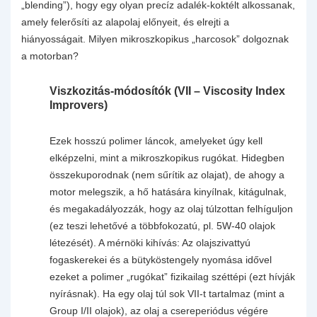
„blending”), hogy egy olyan precíz adalék-koktélt alkossanak,
amely felerősíti az alapolaj előnyeit, és elrejti a
hiányosságait. Milyen mikroszkopikus „harcosok” dolgoznak
a motorban?
Viszkozitás-módosítók (VII – Viscosity Index
Improvers)
Ezek hosszú polimer láncok, amelyeket úgy kell
elképzelni, mint a mikroszkopikus rugókat. Hidegben
összekuporodnak (nem sűrítik az olajat), de ahogy a
motor melegszik, a hő hatására kinyílnak, kitágulnak,
és megakadályozzák, hogy az olaj túlzottan felhíguljon
(ez teszi lehetővé a többfokozatú, pl. 5W-40 olajok
létezését). A mérnöki kihívás: Az olajszivattyú
fogaskerekei és a bütyköstengely nyomása idővel
ezeket a polimer „rugókat” fizikailag széttépi (ezt hívják
nyírásnak). Ha egy olaj túl sok VII-t tartalmaz (mint a
Group I/II olajok), az olaj a csereperiódus végére