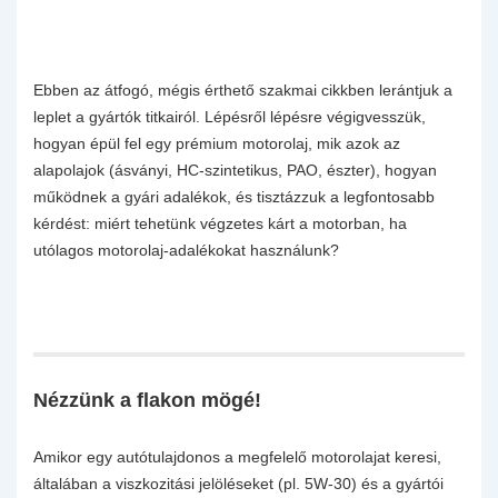
Ebben az átfogó, mégis érthető szakmai cikkben lerántjuk a
leplet a gyártók titkairól. Lépésről lépésre végigvesszük,
hogyan épül fel egy prémium motorolaj, mik azok az
alapolajok (ásványi, HC-szintetikus, PAO, észter), hogyan
működnek a gyári adalékok, és tisztázzuk a legfontosabb
kérdést: miért tehetünk végzetes kárt a motorban, ha
utólagos motorolaj-adalékokat használunk?
Nézzünk a flakon mögé!
Amikor egy autótulajdonos a megfelelő motorolajat keresi,
általában a viszkozitási jelöléseket (pl. 5W-30) és a gyártói