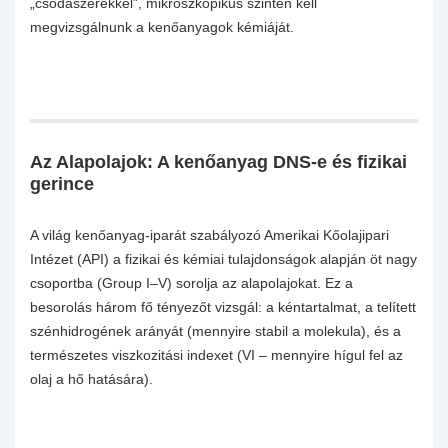
„csodaszerekkel”, mikroszkopikus szinten kell
megvizsgálnunk a kenőanyagok kémiáját.
Az Alapolajok: A kenőanyag DNS-e és fizikai
gerince
A világ kenőanyag-iparát szabályozó Amerikai Kőolajipari
Intézet (API) a fizikai és kémiai tulajdonságok alapján öt nagy
csoportba (Group I–V) sorolja az alapolajokat. Ez a
besorolás három fő tényezőt vizsgál: a kéntartalmat, a telített
szénhidrogének arányát (mennyire stabil a molekula), és a
természetes viszkozitási indexet (VI – mennyire hígul fel az
olaj a hő hatására).