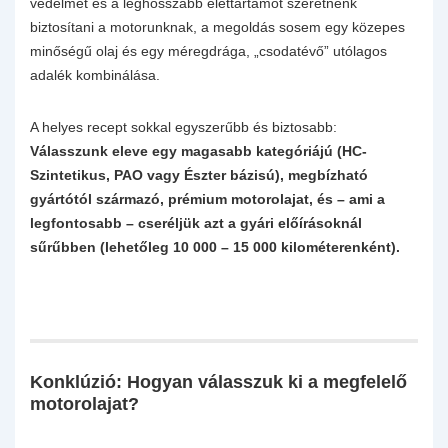
védelmet és a leghosszabb élettartamot szeretnénk
biztosítani a motorunknak, a megoldás sosem egy közepes
minőségű olaj és egy méregdrága, „csodatévő” utólagos
adalék kombinálása.
A helyes recept sokkal egyszerűbb és biztosabb:
Válasszunk eleve egy magasabb kategóriájú (HC-
Szintetikus, PAO vagy Észter bázisú), megbízható
gyártótól származó, prémium motorolajat, és – ami a
legfontosabb – cseréljük azt a gyári előírásoknál
sűrűbben (lehetőleg 10 000 – 15 000 kilométerenként).
Konklúzió: Hogyan válasszuk ki a megfelelő
motorolajat?