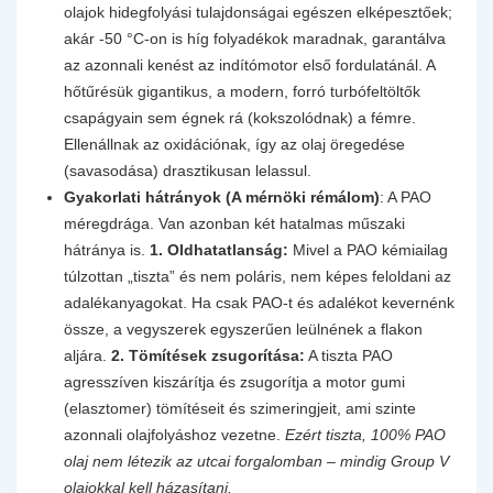
olajok hidegfolyási tulajdonságai egészen elképesztőek;
akár -50 °C-on is híg folyadékok maradnak, garantálva
az azonnali kenést az indítómotor első fordulatánál. A
hőtűrésük gigantikus, a modern, forró turbófeltöltők
csapágyain sem égnek rá (kokszolódnak) a fémre.
Ellenállnak az oxidációnak, így az olaj öregedése
(savasodása) drasztikusan lelassul.
Gyakorlati hátrányok (A mérnöki rémálom)
: A PAO
méregdrága. Van azonban két hatalmas műszaki
hátránya is.
1. Oldhatatlanság:
Mivel a PAO kémiailag
túlzottan „tiszta” és nem poláris, nem képes feloldani az
adalékanyagokat. Ha csak PAO-t és adalékot kevernénk
össze, a vegyszerek egyszerűen leülnének a flakon
aljára.
2. Tömítések zsugorítása:
A tiszta PAO
agresszíven kiszárítja és zsugorítja a motor gumi
(elasztomer) tömítéseit és szimeringjeit, ami szinte
azonnali olajfolyáshoz vezetne.
Ezért tiszta, 100% PAO
olaj nem létezik az utcai forgalomban – mindig Group V
olajokkal kell házasítani.