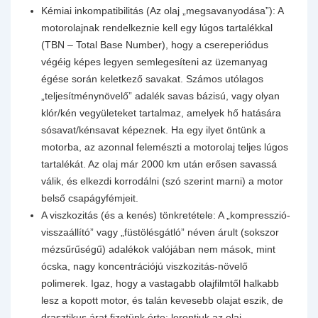
Kémiai inkompatibilitás (Az olaj „megsavanyodása”): A
motorolajnak rendelkeznie kell egy lúgos tartalékkal
(TBN – Total Base Number), hogy a csereperiódus
végéig képes legyen semlegesíteni az üzemanyag
égése során keletkező savakat. Számos utólagos
„teljesítménynövelő” adalék savas bázisú, vagy olyan
klór/kén vegyületeket tartalmaz, amelyek hő hatására
sósavat/kénsavat képeznek. Ha egy ilyet öntünk a
motorba, az azonnal felemészti a motorolaj teljes lúgos
tartalékát. Az olaj már 2000 km után erősen savassá
válik, és elkezdi korrodálni (szó szerint marni) a motor
belső csapágyfémjeit.
A viszkozitás (és a kenés) tönkretétele: A „kompresszió-
visszaállító” vagy „füstölésgátló” néven árult (sokszor
mézsűrűségű) adalékok valójában nem mások, mint
ócska, nagy koncentrációjú viszkozitás-növelő
polimerek. Igaz, hogy a vastagabb olajfilmtől halkabb
lesz a kopott motor, és talán kevesebb olajat eszik, de
drasztikus árat fizetünk érte: lerontjuk az olaj