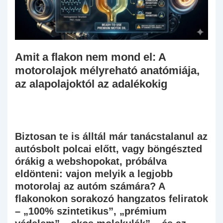
Amit a flakon nem mond el: A
motorolajok mélyreható anatómiája,
az alapolajoktól az adalékokig
Biztosan te is álltál már tanácstalanul az
autósbolt polcai előtt, vagy böngészted
órákig a webshopokat, próbálva
eldönteni: vajon melyik a legjobb
motorolaj az autóm számára? A
flakonokon sorakozó hangzatos feliratok
– „100% szintetikus”, „prémium