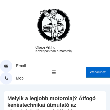
↓
Skip
to
Main
Content
OlajosVili.hu
Középpontban a motorolaj
Email
Webáruház
MENÜ
Mobil
Melyik a legjobb motorolaj? Átfogó
kenéstechnikai útmutató az