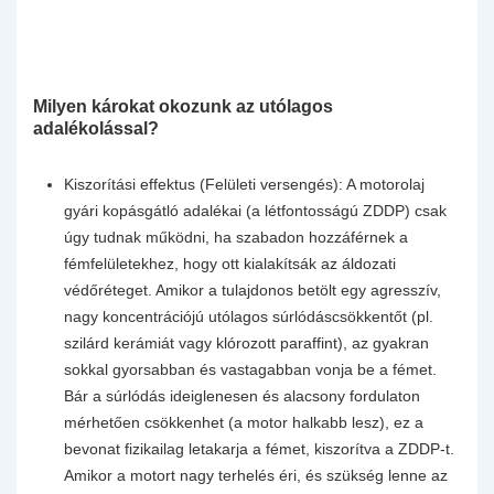
Milyen károkat okozunk az utólagos
adalékolással?
Kiszorítási effektus (Felületi versengés): A motorolaj
gyári kopásgátló adalékai (a létfontosságú ZDDP) csak
úgy tudnak működni, ha szabadon hozzáférnek a
fémfelületekhez, hogy ott kialakítsák az áldozati
védőréteget. Amikor a tulajdonos betölt egy agresszív,
nagy koncentrációjú utólagos súrlódáscsökkentőt (pl.
szilárd kerámiát vagy klórozott paraffint), az gyakran
sokkal gyorsabban és vastagabban vonja be a fémet.
Bár a súrlódás ideiglenesen és alacsony fordulaton
mérhetően csökkenhet (a motor halkabb lesz), ez a
bevonat fizikailag letakarja a fémet, kiszorítva a ZDDP-t.
Amikor a motort nagy terhelés éri, és szükség lenne az