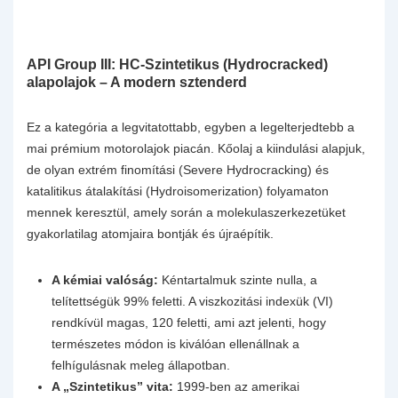
API Group III: HC-Szintetikus (Hydrocracked)
alapolajok – A modern sztenderd
Ez a kategória a legvitatottabb, egyben a legelterjedtebb a
mai prémium motorolajok piacán. Kőolaj a kiindulási alapjuk,
de olyan extrém finomítási (Severe Hydrocracking) és
katalitikus átalakítási (Hydroisomerization) folyamaton
mennek keresztül, amely során a molekulaszerkezetüket
gyakorlatilag atomjaira bontják és újraépítik.
A kémiai valóság:
Kéntartalmuk szinte nulla, a
telítettségük 99% feletti. A viszkozitási indexük (VI)
rendkívül magas, 120 feletti, ami azt jelenti, hogy
természetes módon is kiválóan ellenállnak a
felhígulásnak meleg állapotban.
A „Szintetikus” vita:
1999-ben az amerikai