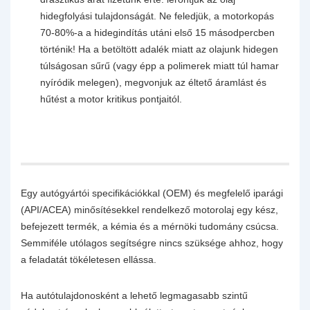
hidegfolyási tulajdonságát. Ne feledjük, a motorkopás
70-80%-a a hidegindítás utáni első 15 másodpercben
történik! Ha a betöltött adalék miatt az olajunk hidegen
túlságosan sűrű (vagy épp a polimerek miatt túl hamar
nyíródik melegen), megvonjuk az éltető áramlást és
hűtést a motor kritikus pontjaitól.
Egy autógyártói specifikációkkal (OEM) és megfelelő iparági
(API/ACEA) minősítésekkel rendelkező motorolaj egy kész,
befejezett termék, a kémia és a mérnöki tudomány csúcsa.
Semmiféle utólagos segítségre nincs szüksége ahhoz, hogy
a feladatát tökéletesen ellássa.
Ha autótulajdonosként a lehető legmagasabb szintű