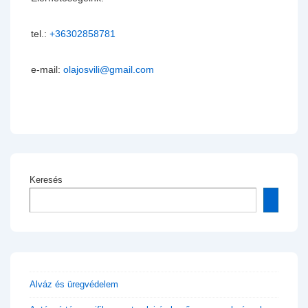
tel.:
+36302858781
e-mail:
olajosvili@gmail.com
Keresés
Alváz és üregvédelem