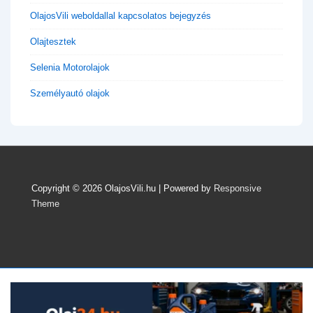
OlajosVili weboldallal kapcsolatos bejegyzés
Olajtesztek
Selenia Motorolajok
Személyautó olajok
Copyright © 2026
OlajosVili.hu
| Powered by
Responsive
Theme