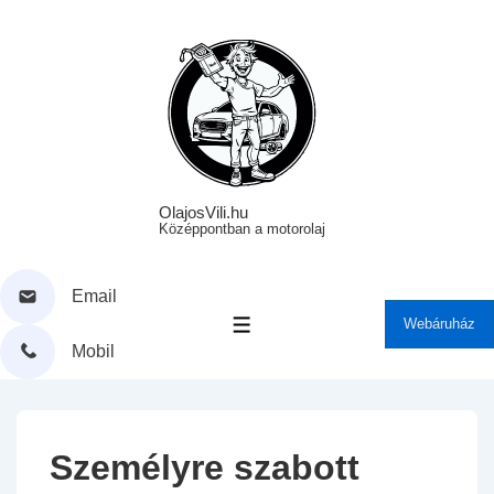
↓
Skip
to
Main
Content
OlajosVili.hu
Középpontban a motorolaj
Email
Webáruház
MENÜ
Mobil
Személyre szabott