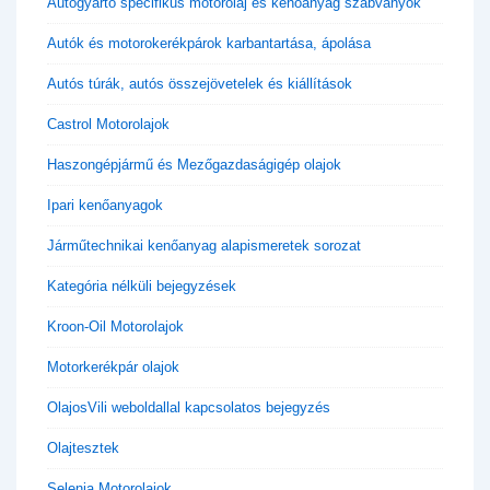
Autógyártó specifikus motorolaj és kenőanyag szabványok
Autók és motorokerékpárok karbantartása, ápolása
Autós túrák, autós összejövetelek és kiállítások
Castrol Motorolajok
Haszongépjármű és Mezőgazdaságigép olajok
Ipari kenőanyagok
Járműtechnikai kenőanyag alapismeretek sorozat
Kategória nélküli bejegyzések
Kroon-Oil Motorolajok
Motorkerékpár olajok
OlajosVili weboldallal kapcsolatos bejegyzés
Olajtesztek
Selenia Motorolajok