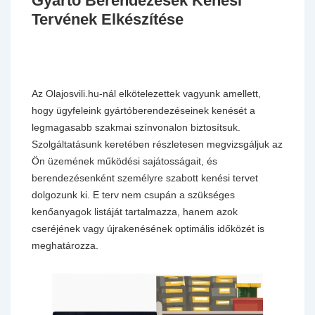
Gyártó Berendezések Kenési
Tervének Elkészítése
Az Olajosvili.hu-nál elkötelezettek vagyunk amellett,
hogy ügyfeleink gyártóberendezéseinek kenését a
legmagasabb szakmai színvonalon biztosítsuk.
Szolgáltatásunk keretében részletesen megvizsgáljuk az
Ön üzemének működési sajátosságait, és
berendezésenként személyre szabott kenési tervet
dolgozunk ki. E terv nem csupán a szükséges
kenőanyagok listáját tartalmazza, hanem azok
cseréjének vagy újrakenésének optimális időközét is
meghatározza.