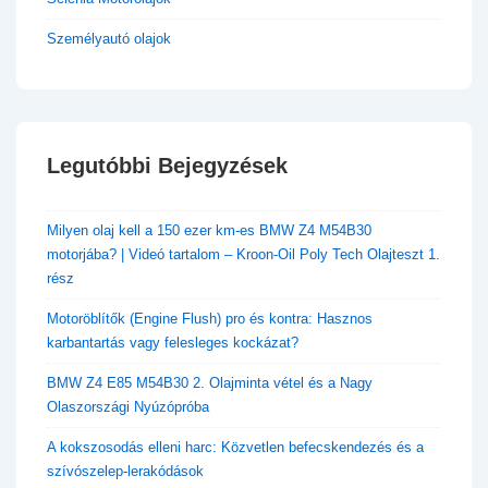
Személyautó olajok
Legutóbbi Bejegyzések
​Milyen olaj kell a 150 ezer km-es BMW Z4 M54B30
motorjába? | Videó tartalom – Kroon-Oil Poly Tech Olajteszt 1.
rész
Motoröblítők (Engine Flush) pro és kontra: Hasznos
karbantartás vagy felesleges kockázat?
BMW Z4 E85 M54B30 2. Olajminta vétel és a Nagy
Olaszországi Nyúzópróba
A kokszosodás elleni harc: Közvetlen befecskendezés és a
szívószelep-lerakódások