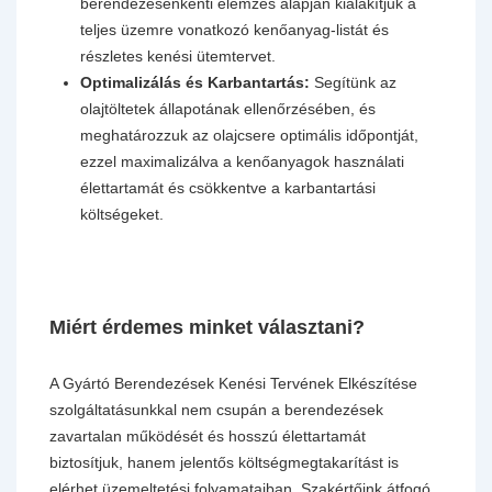
berendezésenkénti elemzés alapján kialakítjuk a
teljes üzemre vonatkozó kenőanyag-listát és
részletes kenési ütemtervet.
Optimalizálás és Karbantartás:
Segítünk az
olajtöltetek állapotának ellenőrzésében, és
meghatározzuk az olajcsere optimális időpontját,
ezzel maximalizálva a kenőanyagok használati
élettartamát és csökkentve a karbantartási
költségeket.
Miért érdemes minket választani?
A Gyártó Berendezések Kenési Tervének Elkészítése
szolgáltatásunkkal nem csupán a berendezések
zavartalan működését és hosszú élettartamát
biztosítjuk, hanem jelentős költségmegtakarítást is
elérhet üzemeltetési folyamataiban. Szakértőink átfogó