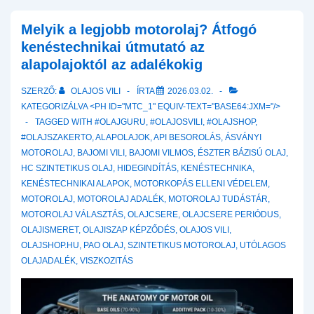
felejt:
A
Melyik a legjobb motorolaj? Átfogó
használati
kenéstechnikai útmutató az
mód
alapolajoktól az adalékokig
és
SZERZŐ:
OLAJOS VILI
ÍRTA
2026.03.02.
a
KATEGORIZÁLVA <PH ID="MTC_1" EQUIV-TEXT="BASE64:JXM="/>
kémiai
TAGGED WITH
#OLAJGURU
,
#OLAJOSVILI
,
#OLAJSHOP
,
„homokóra”
#OLAJSZAKERTO
,
ALAPOLAJOK
,
API BESOROLÁS
,
ÁSVÁNYI
MOTOROLAJ
,
BAJOMI VILI
,
BAJOMI VILMOS
,
ÉSZTER BÁZISÚ OLAJ
,
HC SZINTETIKUS OLAJ
,
HIDEGINDÍTÁS
,
KENÉSTECHNIKA
,
KENÉSTECHNIKAI ALAPOK
,
MOTORKOPÁS ELLENI VÉDELEM
,
MOTOROLAJ
,
MOTOROLAJ ADALÉK
,
MOTOROLAJ TUDÁSTÁR
,
MOTOROLAJ VÁLASZTÁS
,
OLAJCSERE
,
OLAJCSERE PERIÓDUS
,
OLAJISMERET
,
OLAJISZAP KÉPZŐDÉS
,
OLAJOS VILI
,
OLAJSHOP.HU
,
PAO OLAJ
,
SZINTETIKUS MOTOROLAJ
,
UTÓLAGOS
OLAJADALÉK
,
VISZKOZITÁS