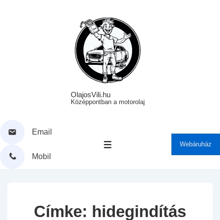
↓
Skip
to
Main
Content
OlajosVili.hu
Középpontban a motorolaj
Email
Webáruház
MENÜ
Mobil
Címke:
hidegindítás