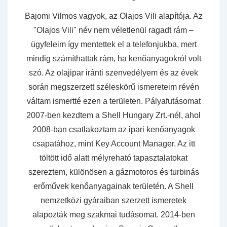
Bajomi Vilmos vagyok, az Olajos Vili alapítója. Az
"Olajos Vili" név nem véletlenül ragadt rám –
ügyfeleim így mentettek el a telefonjukba, mert
mindig számíthattak rám, ha kenőanyagokról volt
szó. Az olajipar iránti szenvedélyem és az évek
során megszerzett széleskörű ismereteim révén
váltam ismertté ezen a területen. Pályafutásomat
2007-ben kezdtem a Shell Hungary Zrt.-nél, ahol
2008-ban csatlakoztam az ipari kenőanyagok
csapatához, mint Key Account Manager. Az itt
töltött idő alatt mélyreható tapasztalatokat
szereztem, különösen a gázmotoros és turbinás
erőművek kenőanyagainak területén. A Shell
nemzetközi gyáraiban szerzett ismeretek
alapozták meg szakmai tudásomat. 2014-ben