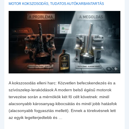
MOTOR KOKSZOSODÁS
,
TUDATOS AUTÓKARBANTARTÁS
A kokszosodás elleni harc: Közvetlen befecskendezés és a
szívószelep-lerakódások A modern belső égésű motorok
tervezése során a mérnökök két fő célt követnek: minél
alacsonyabb károsanyag-kibocsátás és minél jobb hatásfok
(alacsonyabb fogyasztás mellett). Ennek a törekvésnek lett
az egyik legelterjedtebb és …