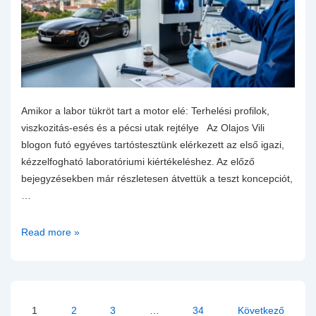
Amikor a labor tükröt tart a motor elé: Terhelési profilok,
viszkozitás-esés és a pécsi utak rejtélye Az Olajos Vili
blogon futó egyéves tartóstesztünk elérkezett az első igazi,
kézzelfogható laboratóriumi kiértékeléshez. Az előző
bejegyzésekben már részletesen átvettük a teszt koncepciót,
…
Petronas
Read more »
Syntium
7000
0W-
40
Bejegyzések
1
2
3
…
34
Következő
olajminta