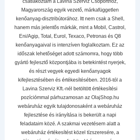
csatlakoztam a Lavina Szerviz Csoporthoz,
Magyarország egyik vezető, márkafüggetlen
kenőanyag-disztribútorához. Itt nem csak a Shell,
hanem más jelentős márkák, mint a Mobil, Castrol,
Eni/Agip, Total, Eurol, Texaco, Petronas és Q8
kenőanyagaival is intenzíven foglalkoztam. Ez az
időszak lehetőséget adott számomra, hogy több
gyártó fejlesztő központjába is betekintést nyerjek,
és részt vegyek egyedi kenőanyagok
kifejlesztésében és értékesítésében. 2016-tól a
Lavina Szerviz Kft.-nél betöltött értékesítési
pozíciómmal párhuzamosan az OlajShop.hu
webáruház egyik tulajdonosaként a webáruház
fejlesztése és irányítása is bekerült a napi
feladataim közé. A szakmai vezetésem alatt a
webáruház értékesítést közel tízszeresére, a