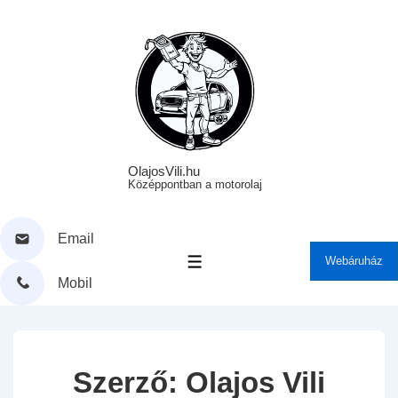
↓
Skip
to
Main
Content
OlajosVili.hu
Középpontban a motorolaj
Email
Webáruház
MENÜ
Mobil
Szerző:
Olajos Vili