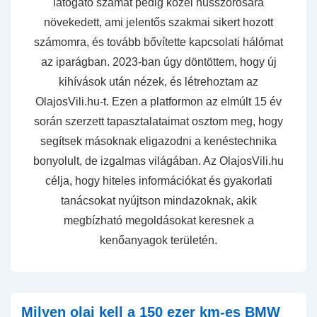
látogató számát pedig közel hússzorosára
növekedett, ami jelentős szakmai sikert hozott
számomra, és tovább bővítette kapcsolati hálómat
az iparágban. 2023-ban úgy döntöttem, hogy új
kihívások után nézek, és létrehoztam az
OlajosVili.hu-t. Ezen a platformon az elmúlt 15 év
során szerzett tapasztalataimat osztom meg, hogy
segítsek másoknak eligazodni a kenéstechnika
bonyolult, de izgalmas világában. Az OlajosVili.hu
célja, hogy hiteles információkat és gyakorlati
tanácsokat nyújtson mindazoknak, akik
megbízható megoldásokat keresnek a
kenőanyagok területén.
​Milyen olaj kell a 150 ezer km-es BMW