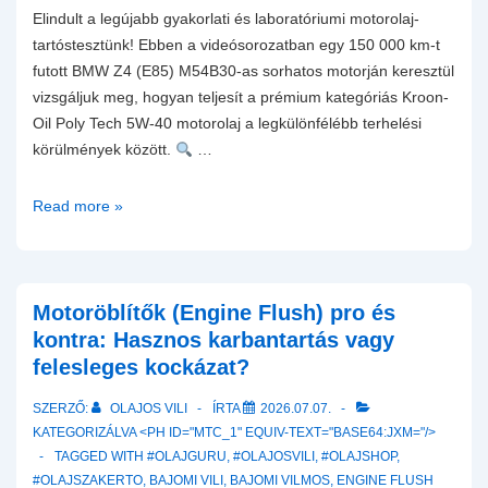
​Elindult a legújabb gyakorlati és laboratóriumi motorolaj-
tartóstesztünk! Ebben a videósorozatban egy 150 000 km-t
futott BMW Z4 (E85) M54B30-as sorhatos motorján keresztül
vizsgáljuk meg, hogyan teljesít a prémium kategóriás Kroon-
Oil Poly Tech 5W-40 motorolaj a legkülönfélébb terhelési
körülmények között. ​
…
Read more »
Milyen
olaj
kell
a
Motoröblítők (Engine Flush) pro és
150
kontra: Hasznos karbantartás vagy
ezer
felesleges kockázat?
km-
SZERZŐ:
OLAJOS VILI
ÍRTA
2026.07.07.
es
KATEGORIZÁLVA <PH ID="MTC_1" EQUIV-TEXT="BASE64:JXM="/>
BMW
TAGGED WITH
#OLAJGURU
,
#OLAJOSVILI
,
#OLAJSHOP
,
Z4
#OLAJSZAKERTO
,
BAJOMI VILI
,
BAJOMI VILMOS
,
ENGINE FLUSH