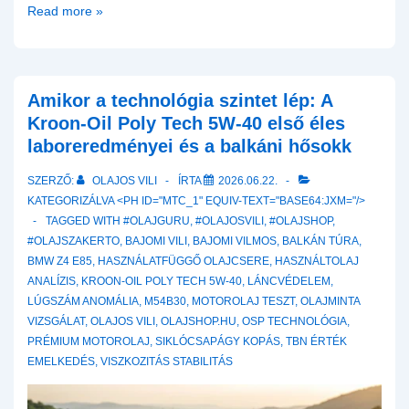
A
Read more »
kokszosodás
elleni
harc:
Közvetlen
Amikor a technológia szintet lép: A
befecskendezés
Kroon-Oil Poly Tech 5W-40 első éles
és
laboreredményei és a balkáni hősokk
a
SZERZŐ:
OLAJOS VILI
ÍRTA
2026.06.22.
szívószelep-
KATEGORIZÁLVA <PH ID="MTC_1" EQUIV-TEXT="BASE64:JXM="/>
lerakódások
TAGGED WITH
#OLAJGURU
,
#OLAJOSVILI
,
#OLAJSHOP
,
#OLAJSZAKERTO
,
BAJOMI VILI
,
BAJOMI VILMOS
,
BALKÁN TÚRA
,
BMW Z4 E85
,
HASZNÁLATFÜGGŐ OLAJCSERE
,
HASZNÁLTOLAJ
ANALÍZIS
,
KROON-OIL POLY TECH 5W-40
,
LÁNCVÉDELEM
,
LÚGSZÁM ANOMÁLIA
,
M54B30
,
MOTOROLAJ TESZT
,
OLAJMINTA
VIZSGÁLAT
,
OLAJOS VILI
,
OLAJSHOP.HU
,
OSP TECHNOLÓGIA
,
PRÉMIUM MOTOROLAJ
,
SIKLÓCSAPÁGY KOPÁS
,
TBN ÉRTÉK
EMELKEDÉS
,
VISZKOZITÁS STABILITÁS