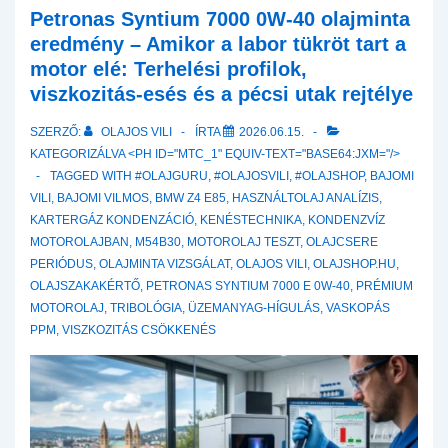
lép:
Petronas Syntium 7000 0W-40 olajminta
A
eredmény – Amikor a labor tükröt tart a
Kroon-
motor elé: Terhelési profilok,
Oil
viszkozitás-esés és a pécsi utak rejtélye
Poly
SZERZŐ:
OLAJOS VILI
ÍRTA
2026.06.15.
Tech
KATEGORIZÁLVA <PH ID="MTC_1" EQUIV-TEXT="BASE64:JXM="/>
5W-
TAGGED WITH
#OLAJGURU
,
#OLAJOSVILI
,
#OLAJSHOP
,
BAJOMI
40
VILI
,
BAJOMI VILMOS
,
BMW Z4 E85
,
HASZNÁLTOLAJ ANALÍZIS
,
első
KARTERGÁZ KONDENZÁCIÓ
,
KENÉSTECHNIKA
,
KONDENZVÍZ
éles
MOTOROLAJBAN
,
M54B30
,
MOTOROLAJ TESZT
,
OLAJCSERE
laboreredményei
PERIÓDUS
,
OLAJMINTA VIZSGÁLAT
,
OLAJOS VILI
,
OLAJSHOP.HU
,
és
OLAJSZAKAKÉRTŐ
,
PETRONAS SYNTIUM 7000 E 0W-40
,
PRÉMIUM
a
MOTOROLAJ
,
TRIBOLÓGIA
,
ÜZEMANYAG-HÍGULÁS
,
VASKOPÁS
balkáni
PPM
,
VISZKOZITÁS CSÖKKENÉS
hősokk