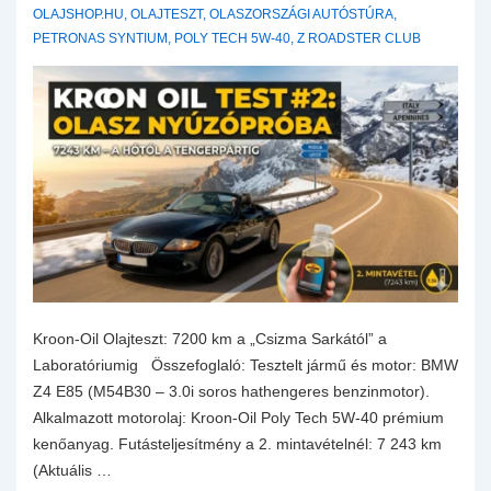
OLAJSHOP.HU
,
OLAJTESZT
,
OLASZORSZÁGI AUTÓSTÚRA
,
PETRONAS SYNTIUM
,
POLY TECH 5W-40
,
Z ROADSTER CLUB
Kroon-Oil Olajteszt: 7200 km a „Csizma Sarkától” a
Laboratóriumig Összefoglaló: Tesztelt jármű és motor: BMW
Z4 E85 (M54B30 – 3.0i soros hathengeres benzinmotor).
Alkalmazott motorolaj: Kroon-Oil Poly Tech 5W-40 prémium
kenőanyag. Futásteljesítmény a 2. mintavételnél: 7 243 km
(Aktuális …