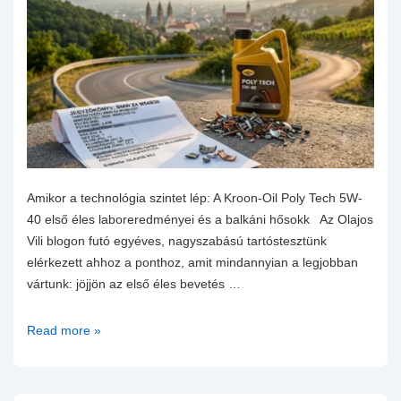
Amikor a technológia szintet lép: A Kroon-Oil Poly Tech 5W-
40 első éles laboreredményei és a balkáni hősokk Az Olajos
Vili blogon futó egyéves, nagyszabású tartóstesztünk
elérkezett ahhoz a ponthoz, amit mindannyian a legjobban
vártunk: jöjjön az első éles bevetés …
Amikor
Read more »
a
technológia
szintet