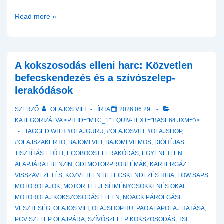
BMW
Read more »
Z4
E85
M54B30
2.
A kokszosodás elleni harc: Közvetlen
Olajminta
befecskendezés és a szívószelep-
vétel
lerakódások
és
SZERZŐ:
OLAJOS VILI
ÍRTA
2026.06.29.
a
KATEGORIZÁLVA <PH ID="MTC_1" EQUIV-TEXT="BASE64:JXM="/>
Nagy
TAGGED WITH
#OLAJGURU
,
#OLAJOSVILI
,
#OLAJSHOP
,
Olaszországi
#OLAJSZAKERTO
,
BAJOMI VILI
,
BAJOMI VILMOS
,
DIÓHÉJAS
Nyúzópróba
TISZTÍTÁS ELŐTT
,
ECOBOOST LERAKÓDÁS
,
EGYENETLEN
ALAPJÁRAT BENZIN
,
GDI MOTORPROBLÉMÁK
,
KARTERGÁZ
VISSZAVEZETÉS
,
KÖZVETLEN BEFECSKENDEZÉS HIBA
,
LOW SAPS
MOTOROLAJOK
,
MOTOR TELJESÍTMÉNYCSÖKKENÉS OKAI
,
MOTOROLAJ KOKSZOSODÁS ELLEN
,
NOACK PÁROLGÁSI
VESZTESÉG
,
OLAJOS VILI
,
OLAJSHOP.HU
,
PAO ALAPOLAJ HATÁSA
,
PCV SZELEP OLAJPÁRA
,
SZÍVÓSZELEP KOKSZOSODÁS
,
TSI