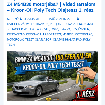
Z4 M54B30 motorjába? | Videó tartalom
– Kroon-Oil Poly Tech Olajteszt 1. rész
SZERZŐ:
OLAJOS VILI
ÍRTA
2026.07.22.
KATEGORIZÁLVA <PH ID="MTC_1" EQUIV-TEXT="BASE64:JXM="/>
TAGGED WITH
#OLAJOSVILI
,
5W40
,
BMW Z4
,
E85
,
ÉSZTER
,
KENOANYAG
,
KROON-OIL
,
LABORTESZT
,
M54B30
,
MOTOROLAJ
,
MOTOROLAJ TESZT
,
OLAJLABOR
,
OLAJVIZSGÁLAT
,
PAO
,
POLY
TECH