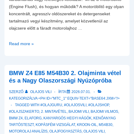
(Engine Flush), és hogyan működik? A motoröblítő egy olyan
koncentrált, agresszív oldószereket és detergenseket
tartalmazó vegyi készítmény, amelyet közvetlenül az
olajcsere előtt a fáradt motorolajhoz …
Motoröblítők
Read more »
(Engine
Flush)
pro
és
BMW Z4 E85 M54B30 2. Olajminta vétel
kontra:
és a Nagy Olaszországi Nyúzópróba
Hasznos
SZERZŐ:
OLAJOS VILI
ÍRTA
2026.07.01.
karbantartás
KATEGORIZÁLVA <PH ID="MTC_1" EQUIV-TEXT="BASE64:JXM="/>
vagy
TAGGED WITH
#OLAJGURU
,
#OLAJOSVILI
,
#OLAJSHOP
,
felesleges
#OLAJSZAKERTO
,
2. MINTAVÉTEL
,
BAJOMI VILI
,
BAJOMI VILMOS
,
kockázat?
BMW Z4
,
ELAFORG
,
KANYARGÓS HEGYI HÁGÓK
,
KENŐANYAG
TARTÓSTESZT
,
KOPÁSFÉM VIZSGÁLAT
,
KROON-OIL
,
M54B30
,
MOTOROLAJ ANALÍZIS
,
OLAJFOGYASZTÁS
,
OLAJOS VILI
,