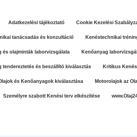
Adatkezelési tájékoztató
Cookie Kezelési Szabályz
ikai tanácsadás és konzultáció
Kenéstechnikai trénin
és olajminták laborvizsgálata
Kenőanyag laborvizsgála
tendereztetés és beszállító kiválasztás
Kritikus Kené
Olajok és Kenőanyagok kiválasztása
Motorolajok az Ola
Személyre szabott Kenési terv elkészítése
www.Olaj2
Secondary