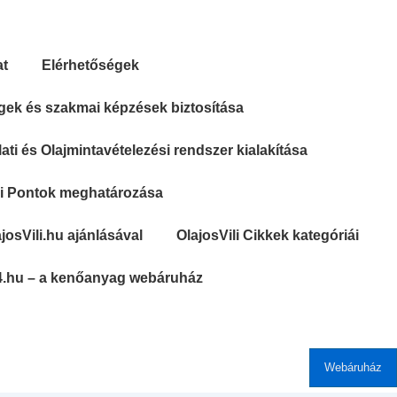
at
Elérhetőségek
gek és szakmai képzések biztosítása
ti és Olajmintavételezési rendszer kialakítása
si Pontok meghatározása
josVili.hu ajánlásával
OlajosVili Cikkek kategóriái
4.hu – a kenőanyag webáruház
Webáruház