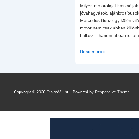
Milyen motorolajat használj
jóváhagyások, ajánlott típuso
Mercedes-Benz egy külön vilá
motor nem csak abban különböz
hallasz – hanem abban is, am
A
Read more »
Mercedes-
Benz
motorolajok
világa
–
Copyright © 2026
OlajosVili.hu
| Powered by
Responsive Theme
motorolaj
szabványok
és
olajkiválasztás