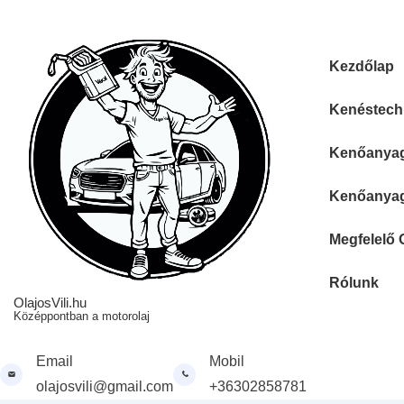
↓
Skip
to
Fő
Kezdőlap
Main
navigáció
Content
Kenéstechn
Kenőanyag 
Kenőanyag 
Megfelelő 
Rólunk
OlajosVili.hu
Középpontban a motorolaj
Email
Mobil
olajosvili@gmail.com
+36302858781