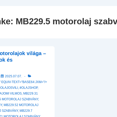
Navigation
mke:
MB229.5 motorolaj szab
torolajok világa –
ok és
A
2025.07.07.
 EQUIV-TEXT="BASE64:JXM="/>
#OLAJOSVILI
,
#OLAJSHOP
,
AJOMI VILMOS
,
MB229.31
5 MOTOROLAJ SZABVÁNY
,
NY
,
MB229.52 MOTOROLAJ
J SZABVÁNY
,
MB229.7
71 MOTOROLAJ SZABVÁNY
,