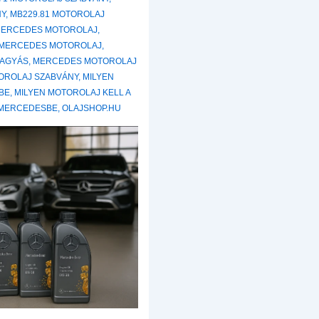
NY
,
MB229.81 MOTOROLAJ
 MERCEDES MOTOROLAJ
,
MERCEDES MOTOROLAJ
,
HAGYÁS
,
MERCEDES MOTOROLAJ
OROLAJ SZABVÁNY
,
MILYEN
BE
,
MILYEN MOTOROLAJ KELL A
 MERCEDESBE
,
OLAJSHOP.HU