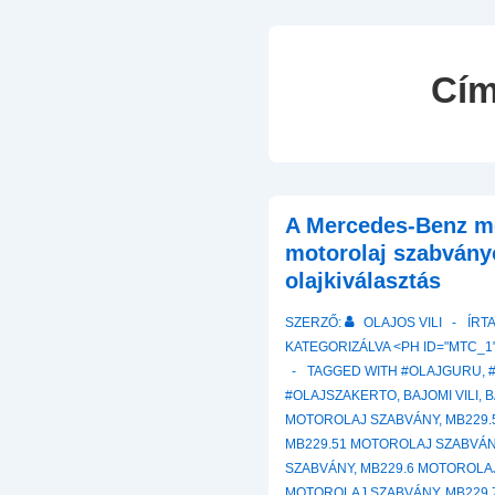
Cí
A Mercedes-Benz mo
motorolaj szabvány
olajkiválasztás
SZERZŐ:
OLAJOS VILI
ÍRT
KATEGORIZÁLVA <PH ID="MTC_1"
TAGGED WITH
#OLAJGURU
,
#OLAJSZAKERTO
,
BAJOMI VILI
,
B
MOTOROLAJ SZABVÁNY
,
MB229.
MB229.51 MOTOROLAJ SZABVÁ
SZABVÁNY
,
MB229.6 MOTOROLA
MOTOROLAJ SZABVÁNY
,
MB229.