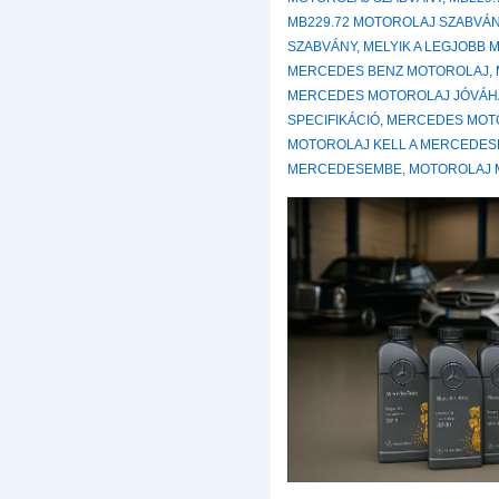
MB229.72 MOTOROLAJ SZABVÁ
SZABVÁNY
,
MELYIK A LEGJOBB
MERCEDES BENZ MOTOROLAJ
,
MERCEDES MOTOROLAJ JÓVÁ
SPECIFIKÁCIÓ
,
MERCEDES MOT
MOTOROLAJ KELL A MERCEDES
MERCEDESEMBE
,
MOTOROLAJ