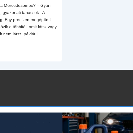
ak a Mercedesembe? – Gyári
k, gyakorlati tanácsok A
g. Egy precízen megépített
ik a többitől, amit látsz vagy
it nem látsz: például …