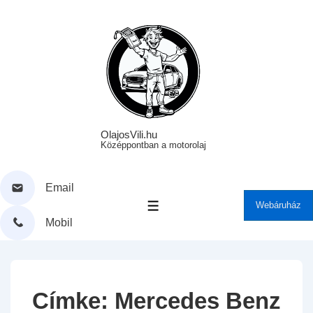
↓
Skip
to
Main
Content
OlajosVili.hu
Középpontban a motorolaj
Email
Webáruház
MENÜ
Mobil
Címke:
Mercedes Benz