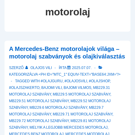
motorolaj
A Mercedes-Benz motorolajok világa –
motorolaj szabványok és olajkiválasztás
SZERZŐ:
OLAJOS VILI
ÍRTA
2025.07.07.
KATEGORIZÁLVA <PH ID="MTC_1" EQUIV-TEXT="BASE64:JXM="/>
TAGGED WITH
#OLAJGURU
,
#OLAJOSVILI
,
#OLAJSHOP
,
#OLAJSZAKERTO
,
BAJOMI VILI
,
BAJOMI VILMOS
,
MB229.31
MOTOROLAJ SZABVÁNY
,
MB229.5 MOTOROLAJ SZABVÁNY
,
MB229.51 MOTOROLAJ SZABVÁNY
,
MB229.52 MOTOROLAJ
SZABVÁNY
,
MB229.6 MOTOROLAJ SZABVÁNY
,
MB229.7
MOTOROLAJ SZABVÁNY
,
MB229.71 MOTOROLAJ SZABVÁNY
,
MB229.72 MOTOROLAJ SZABVÁNY
,
MB229.81 MOTOROLAJ
SZABVÁNY
,
MELYIK A LEGJOBB MERCEDES MOTOROLAJ
,
MERCEDES BENZ MOTOROLAJ
,
MERCEDES MOTOROLAJ
,