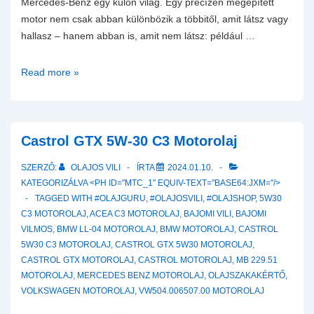
Mercedes-Benz egy külön világ. Egy precízen megépített
motor nem csak abban különbözik a többitől, amit látsz vagy
hallasz – hanem abban is, amit nem látsz: például …
A
Read more »
Mercedes-
Benz
motorolajok
világa
Castrol GTX 5W-30 C3 Motorolaj
–
SZERZŐ:
OLAJOS VILI
ÍRTA
2024.01.10.
motorolaj
KATEGORIZÁLVA <PH ID="MTC_1" EQUIV-TEXT="BASE64:JXM="/>
szabványok
TAGGED WITH
#OLAJGURU
,
#OLAJOSVILI
,
#OLAJSHOP
,
5W30
és
C3 MOTOROLAJ
,
ACEA C3 MOTOROLAJ
,
BAJOMI VILI
,
BAJOMI
olajkiválasztás
VILMOS
,
BMW LL-04 MOTOROLAJ
,
BMW MOTOROLAJ
,
CASTROL
5W30 C3 MOTOROLAJ
,
CASTROL GTX 5W30 MOTOROLAJ
,
CASTROL GTX MOTOROLAJ
,
CASTROL MOTOROLAJ
,
MB 229.51
MOTOROLAJ
,
MERCEDES BENZ MOTOROLAJ
,
OLAJSZAKAKÉRTŐ
,
VOLKSWAGEN MOTOROLAJ
,
VW504.006507.00 MOTOROLAJ