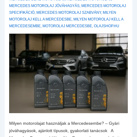
MERCEDES MOTOROLAJ JÓVÁHAGYÁS
,
MERCEDES MOTOROLAJ
SPECIFIKÁCIÓ
,
MERCEDES MOTOROLAJ SZABVÁNY
,
MILYEN
MOTOROLAJ KELL A MERCEDESBE
,
MILYEN MOTOROLAJ KELL A
MERCEDESEMBE
,
MOTOROLAJ MERCEDESBE
,
OLAJSHOP.HU
Milyen motorolajat használjak a Mercedesembe? – Gyári
jóváhagyások, ajánlott típusok, gyakorlati tanácsok A