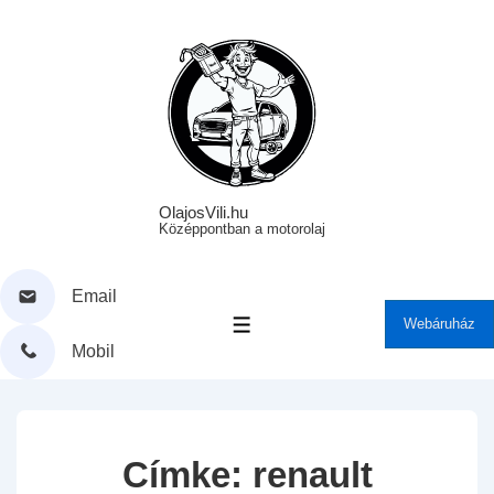
↓
Skip
to
Main
Content
OlajosVili.hu
Középpontban a motorolaj
Email
Webáruház
MENÜ
Mobil
Címke:
renault