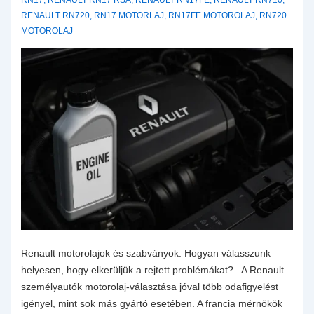
RN17
,
RENAULT RN17 RSA
,
RENAULT RN17FE
,
RENAULT RN710
,
RENAULT RN720
,
RN17 MOTORLAJ
,
RN17FE MOTOROLAJ
,
RN720
MOTOROLAJ
Renault motorolajok és szabványok: Hogyan válasszunk
helyesen, hogy elkerüljük a rejtett problémákat? A Renault
személyautók motorolaj-választása jóval több odafigyelést
igényel, mint sok más gyártó esetében. A francia mérnökök