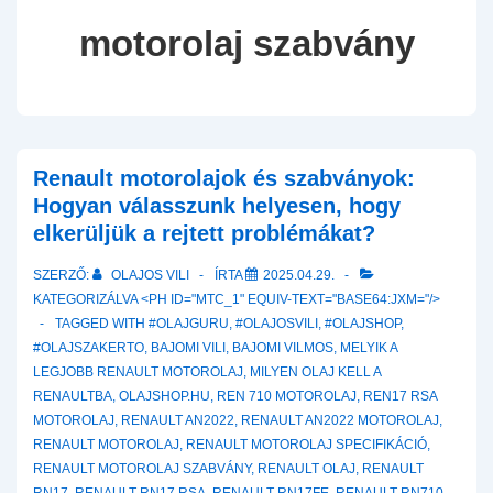
motorolaj szabvány
Renault motorolajok és szabványok:
Hogyan válasszunk helyesen, hogy
elkerüljük a rejtett problémákat?
SZERZŐ:
OLAJOS VILI
ÍRTA
2025.04.29.
KATEGORIZÁLVA <PH ID="MTC_1" EQUIV-TEXT="BASE64:JXM="/>
TAGGED WITH
#OLAJGURU
,
#OLAJOSVILI
,
#OLAJSHOP
,
#OLAJSZAKERTO
,
BAJOMI VILI
,
BAJOMI VILMOS
,
MELYIK A
LEGJOBB RENAULT MOTOROLAJ
,
MILYEN OLAJ KELL A
RENAULTBA
,
OLAJSHOP.HU
,
REN 710 MOTOROLAJ
,
REN17 RSA
MOTOROLAJ
,
RENAULT AN2022
,
RENAULT AN2022 MOTOROLAJ
,
RENAULT MOTOROLAJ
,
RENAULT MOTOROLAJ SPECIFIKÁCIÓ
,
RENAULT MOTOROLAJ SZABVÁNY
,
RENAULT OLAJ
,
RENAULT