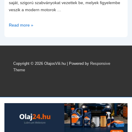
saját, szigorú szabványokat vezettek be, melyek figyelembe
veszik a modern motorok …
Renault
Read more »
motorolajok
és
szabványok:
Hogyan
válasszunk
Copyright © 2026
OlajosVili.hu
| Powered by
Responsive
helyesen,
Theme
hogy
elkerüljük
a
rejtett
problémákat?