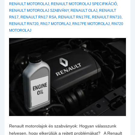
RENAULT MOTOROLAJ
,
RENAULT MOTOROLAJ SPECIFIKÁCIÓ
,
RENAULT MOTOROLAJ SZABVÁNY
,
RENAULT OLAJ
,
RENAULT
RN17
,
RENAULT RN17 RSA
,
RENAULT RN17FE
,
RENAULT RN710
,
RENAULT RN720
,
RN17 MOTORLAJ
,
RN17FE MOTOROLAJ
,
RN720
MOTOROLAJ
Renault motorolajok és szabványok: Hogyan válasszunk
helyesen, hogy elkerüljük a rejtett problémákat? A Renault