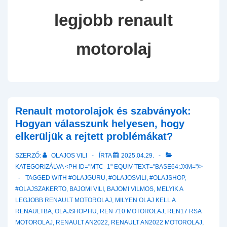
legjobb renault
motorolaj
Renault motorolajok és szabványok:
Hogyan válasszunk helyesen, hogy
elkerüljük a rejtett problémákat?
SZERZŐ:
OLAJOS VILI
ÍRTA
2025.04.29.
KATEGORIZÁLVA <PH ID="MTC_1" EQUIV-TEXT="BASE64:JXM="/>
TAGGED WITH
#OLAJGURU
,
#OLAJOSVILI
,
#OLAJSHOP
,
#OLAJSZAKERTO
,
BAJOMI VILI
,
BAJOMI VILMOS
,
MELYIK A
LEGJOBB RENAULT MOTOROLAJ
,
MILYEN OLAJ KELL A
RENAULTBA
,
OLAJSHOP.HU
,
REN 710 MOTOROLAJ
,
REN17 RSA
MOTOROLAJ
,
RENAULT AN2022
,
RENAULT AN2022 MOTOROLAJ
,