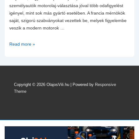
személyautók motorolaj-választása jóval több odafigyelést
igényel, mint sok más gyártó esetében. A francia mérnökök
saját, szigorú szabványokat vezettek be, melyek figyelembe
veszik a modern motorok …
Renault
Read more »
motorolajok
és
szabványok:
Hogyan
válasszunk
Copyright © 2026
OlajosVili.hu
| Powered by
Responsive
helyesen,
Theme
hogy
elkerüljük
a
rejtett
problémákat?