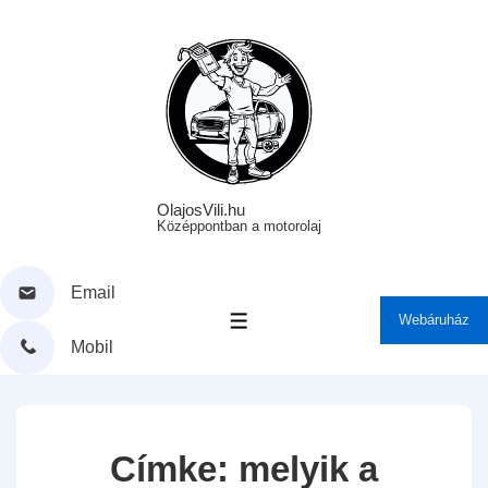
↓
Skip
to
Main
Content
OlajosVili.hu
Középpontban a motorolaj
Email
Webáruház
MENÜ
Mobil
Címke:
melyik a