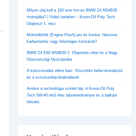
​Milyen olaj kell a 150 ezer km-es BMW Z4 M54B30
motorjába? | Videó tartalom – Kroon-Oil Poly Tech
Olajteszt 1. rész
Motoröblítők (Engine Flush) pro és kontra: Hasznos
karbantartás vagy felesleges kockázat?
BMW Z4 E85 M54B30 2. Olajminta vétel és a Nagy
Olaszországi Nyúzópróba
A kokszosodás elleni harc: Közvetlen befecskendezés
és a szívószelep-lerakódások
Amikor a technológia szintet lép: A Kroon-Oil Poly
Tech 5W-40 első éles laboreredményei és a balkáni
hősokk