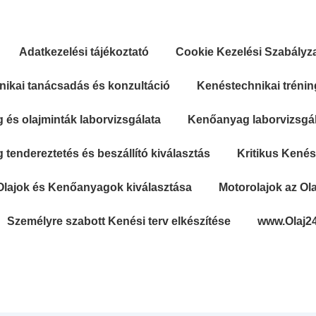
Adatkezelési tájékoztató
Cookie Kezelési Szabályz
ikai tanácsadás és konzultáció
Kenéstechnikai trénin
és olajminták laborvizsgálata
Kenőanyag laborvizsgála
tendereztetés és beszállító kiválasztás
Kritikus Kené
Olajok és Kenőanyagok kiválasztása
Motorolajok az Ola
Személyre szabott Kenési terv elkészítése
www.Olaj2
Secondary