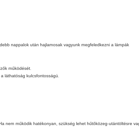
övidebb nappalok után hajlamosak vagyunk megfeledkezni a lámpák
elzők működését.
 a láthatóság kulcsfontosságú.
 Ha nem működik hatékonyan, szükség lehet hűtőközeg-utántöltésre va