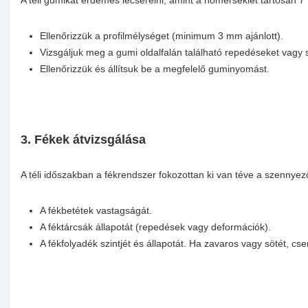
A téli gumikat érdemes lecserélni, amint a hőmérséklet tartósan 7°
Ellenőrizzük a profilmélységet (minimum 3 mm ajánlott).
Vizsgáljuk meg a gumi oldalfalán található repedéseket vagy 
Ellenőrizzük és állítsuk be a megfelelő guminyomást.
3. Fékek átvizsgálása
A téli időszakban a fékrendszer fokozottan ki van téve a szennyező
A fékbetétek vastagságát.
A féktárcsák állapotát (repedések vagy deformációk).
A fékfolyadék szintjét és állapotát. Ha zavaros vagy sötét, cseré