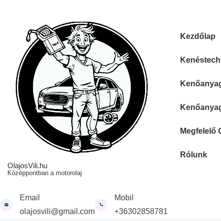
↓
Skip
to
Fő
Kezdőlap
Main
navigáció
Content
Kenéstechn
Kenőanyag 
Kenőanyag 
Megfelelő 
Rólunk
OlajosVili.hu
Középpontban a motorolaj
Email
Mobil
olajosvili@gmail.com
+36302858781