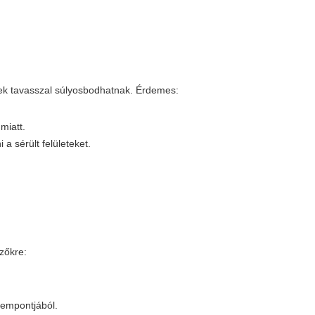
sek tavasszal súlyosbodhatnak. Érdemes:
miatt.
a sérült felületeket.
zőkre:
zempontjából.