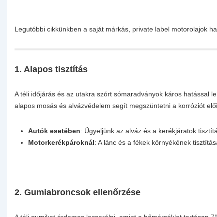
Legutóbbi cikkünkben a saját márkás, private label motorolajok ha
1. Alapos tisztítás
A téli időjárás és az utakra szórt sómaradványok káros hatással l
alapos mosás és alvázvédelem segít megszüntetni a korróziót elő
Autók esetében
: Ügyeljünk az alváz és a kerékjáratok tisztít
Motorkerékpároknál
: A lánc és a fékek környékének tisztít
2. Gumiabroncsok ellenőrzése