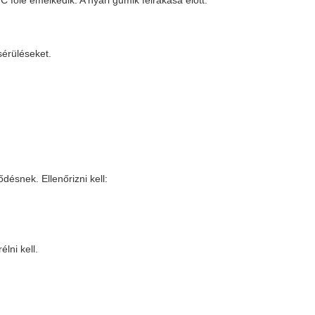
C fölé emelkedik. A nyári gumik felrakása előtt:
sérüléseket.
désnek. Ellenőrizni kell:
lni kell.