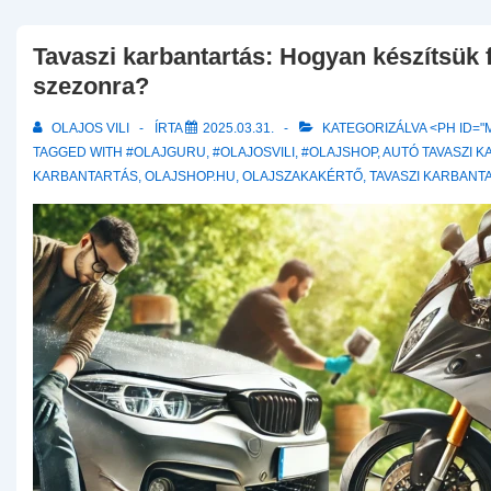
Tavaszi karbantartás: Hogyan készítsük 
szezonra?
OLAJOS VILI
ÍRTA
2025.03.31.
KATEGORIZÁLVA <PH ID="
TAGGED WITH
#OLAJGURU
,
#OLAJOSVILI
,
#OLAJSHOP
,
AUTÓ TAVASZI 
KARBANTARTÁS
,
OLAJSHOP.HU
,
OLAJSZAKAKÉRTŐ
,
TAVASZI KARBANT