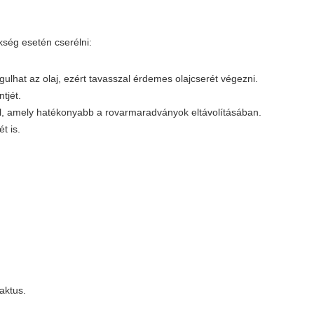
ség esetén cserélni:
ulhat az olaj, ezért tavasszal érdemes olajcserét végezni.
tjét.
l, amely hatékonyabb a rovarmaradványok eltávolításában.
t is.
aktus.