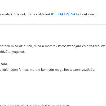
sználatáról írtunk. Ezt a cikkünket
IDE KATTINTVA
tudja elolvasni.
ehetnek mind az autók, mind a motorok karosszériájára és alvázára. Az
idéző anyagokat.
ására.
ása különösen fontos, mert itt könnyen megülhet a szennyeződés.