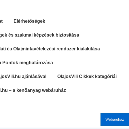
at
Elérhetőségek
gek és szakmai képzések biztosítása
ti és Olajmintavételezési rendszer kialakítása
si Pontok meghatározása
josVili.hu ajánlásával
OlajosVili Cikkek kategóriái
4.hu – a kenőanyag webáruház
Webáruház