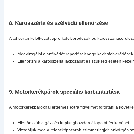
8. Karosszéria és szélvédő ellenőrzése
A tél során keletkezett apró kőfelverődések és karosszériasérülé
Megvizsgálni a szélvédőt repedések vagy kavicsfelverődések 
Ellenőrizni a karosszéria lakkozását és szükség esetén kezelni 
9. Motorkerékpárok speciális karbantartása
A motorkerékpároknál érdemes extra figyelmet fordítani a követke
Ellenőrizzük a gáz- és kuplungbowden állapotát és kenését.
Vizsgáljuk meg a teleszkópszárak szimmeringjeit szivárgás s