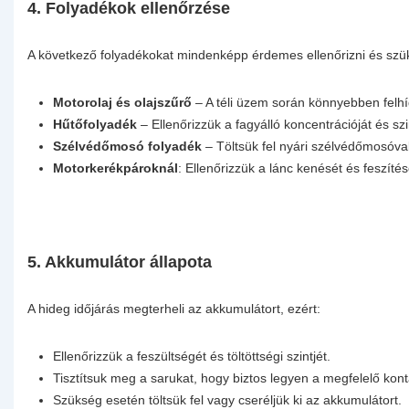
4. Folyadékok ellenőrzése
A következő folyadékokat mindenképp érdemes ellenőrizni és szük
Motorolaj és olajszűrő
– A téli üzem során könnyebben felhíg
Hűtőfolyadék
– Ellenőrizzük a fagyálló koncentrációját és szin
Szélvédőmosó folyadék
– Töltsük fel nyári szélvédőmosóva
Motorkerékpároknál
: Ellenőrizzük a lánc kenését és feszítésé
5. Akkumulátor állapota
A hideg időjárás megterheli az akkumulátort, ezért:
Ellenőrizzük a feszültségét és töltöttségi szintjét.
Tisztítsuk meg a sarukat, hogy biztos legyen a megfelelő kont
Szükség esetén töltsük fel vagy cseréljük ki az akkumulátort.