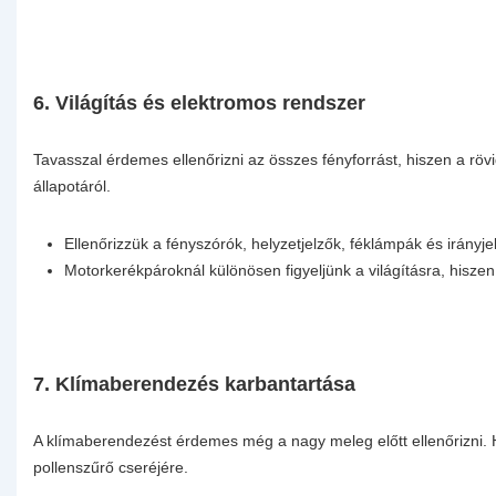
6. Világítás és elektromos rendszer
Tavasszal érdemes ellenőrizni az összes fényforrást, hiszen a r
állapotáról.
Ellenőrizzük a fényszórók, helyzetjelzők, féklámpák és irányj
Motorkerékpároknál különösen figyeljünk a világításra, hiszen
7. Klímaberendezés karbantartása
A klímaberendezést érdemes még a nagy meleg előtt ellenőrizni.
pollenszűrő cseréjére.