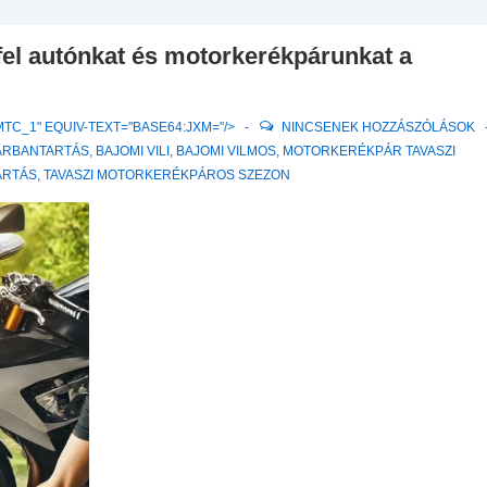
Navigation
fel autónkat és motorkerékpárunkat a
MTC_1" EQUIV-TEXT="BASE64:JXM="/>
NINCSENEK HOZZÁSZÓLÁSOK
KARBANTARTÁS
,
BAJOMI VILI
,
BAJOMI VILMOS
,
MOTORKERÉKPÁR TAVASZI
ARTÁS
,
TAVASZI MOTORKERÉKPÁROS SZEZON