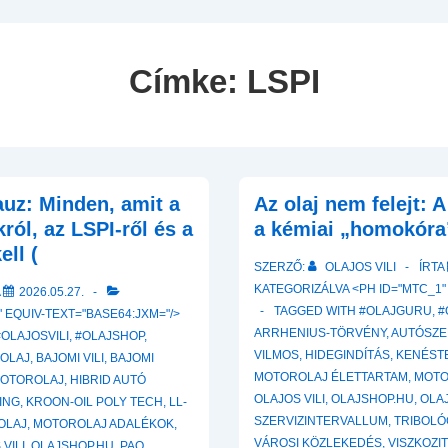
Navigation
Címke:
LSPI
uz: Minden, amit a
Az olaj nem felejt: 
ról, az LSPI-ről és a
a kémiai „homokóra
ell (
SZERZŐ:
OLAJOS VILI
ÍRTA
KATEGORIZÁLVA <PH ID="MTC_1"
A
2026.05.27.
TAGGED WITH
#OLAJGURU
,
#
 EQUIV-TEXT="BASE64:JXM="/>
ARRHENIUS-TÖRVÉNY
,
AUTÓSZE
#OLAJOSVILI
,
#OLAJSHOP
,
VILMOS
,
HIDEGINDÍTÁS
,
KENÉST
ROLAJ
,
BAJOMI VILI
,
BAJOMI
MOTOROLAJ ÉLETTARTAM
,
MOTO
OTOROLAJ
,
HIBRID AUTÓ
OLAJOS VILI
,
OLAJSHOP.HU
,
OLA
ING
,
KROON-OIL POLY TECH
,
LL-
SZERVIZINTERVALLUM
,
TRIBOLÓ
OLAJ
,
MOTOROLAJ ADALÉKOK
,
VÁROSI KÖZLEKEDÉS
,
VISZKOZI
VILI
,
OLAJSHOP.HU
,
PAO