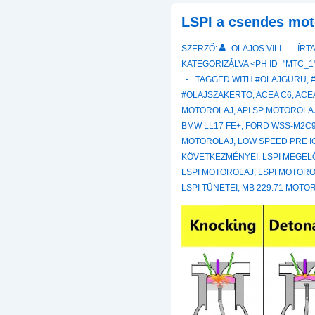
–
kenőanyag
LSPI a csendes mot
alapismeretei
SZERZŐ:
OLAJOS VILI
ÍRT
cikksorozat
KATEGORIZÁLVA <PH ID="MTC_1"
mindenkinek
TAGGED WITH
#OLAJGURU
,
aki
#OLAJSZAKERTO
,
ACEA C6
,
ACE
jobban
MOTOROLAJ
,
API SP MOTOROLA
szeretné
BMW LL17 FE+
,
FORD WSS-M2C9
megismerni
MOTOROLAJ
,
LOW SPEED PRE I
a
KÖVETKEZMÉNYEI
,
LSPI MEGEL
kenőanyagok
LSPI MOTOROLAJ
,
LSPI MOTORO
világát
LSPI TÜNETEI
,
MB 229.71 MOTO