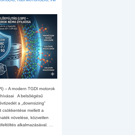
TOROLAJ
,
TGDI MOTOROLAJ
,
VW
SPI) – A modern TGDI motorok
kihívásai A belsőégésű
évtizedét a „downsizing”
gat csökkentése mellett a
maték növelése, közvetlen
feltöltés alkalmazásával. …