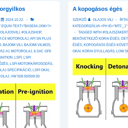
orgyilkos
A kopogásos égés
A
2024.10.22.
SZERZŐ:
OLAJOS VILI
ÍRTA
 EQUIV-TEXT="BASE64:JXM="/>
KATEGORIZÁLVA <PH ID="MTC_1"
#OLAJOSVILI
,
#OLAJSHOP
,
TAGGED WITH
#OLAJSZAKER
A C6 MOTOROLAJ
,
API SN PLUS
BEKÖVETKEZŐ KORAI ÉGÉS
,
DET
J
,
BAJOMI VILI
,
BAJOMI VILMOS
,
ÉGÉS
,
KOPOGÁSOS ÉGÉS KÖVET
52-A1 MOTOROLAJ
,
ILSAC GF6
OKAI
,
KORAI GYULLADÁS
,
LOW S
GNITION
,
LSPI
,
LSPI
ŐZÉS
,
LSPI MOTORKÁROSODÁS
,
LAJ SPECIFIKÁCIÓ
,
LSPI OKAI
,
ROLAJ
,
VW 508.00/509.00