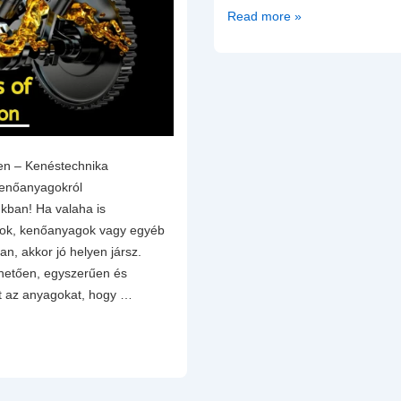
LSPI
Read more »
–
Low
Speed
Pre-
Ignition
–
A
en – Kenéstechnika
modern
enőanyagokról
közvetlen
kban! Ha valaha is
befecskendezéses
ajok, kenőanyagok vagy egyéb
TGDI
an, akkor jó helyen jársz.
motorok
thetően, egyszerűen és
tribológiai
t az anyagokat, hogy …
és
termodinamikai
kihívásai