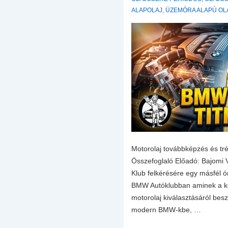
ALAPOLAJ
,
ÜZEMÓRA ALAPÚ OL
Motorolaj továbbképzés és t
Összefoglaló Előadó: Bajomi V
Klub felkérésére egy másfél ó
BMW Autóklubban aminek a k
motorolaj kiválasztásáról besz
modern BMW-kbe, …