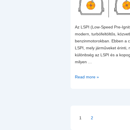
Az LSPI (Low-Speed Pre-Igniti
modern, turbófeltöltős, közv
benzinmotorokban. Ebben a ci
LSPI, mely járműveket érinti, 
különbség az LSPI és a kopog
milyen …
LSPI
Read more »
a
csendes
motorgyilkos
Bejegyzések
1
2
lapozása