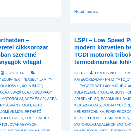
Az
Read more »
olaj
nem
felejt:
érthetően –
A
LSPI – Low Speed Pr
használati
retei cikksorozat
modern közvetlen b
mód
bban szeretné
TGDI motorok tribol
és
nyagok világát
termodinamikai kihí
a
A
2026.01.14.
SZERZŐ:
OLAJOS VILI
ÍRTA
kémiai
 EQUIV-TEXT="BASE64:JXM="/>
KATEGORIZÁLVA <PH ID="MTC_1"
„homokóra”
#OLAJOSVILI
,
#OLAJSHOP
,
TAGGED WITH
#OLAJGURU
,
#
ROLAJ
,
0W-20 OLAJ
,
0W20 VAGY
#OLAJSZAKERTO
,
ALACSONY FO
0 MOTOROLAJ
,
ACEA ÉS API
,
ACEA
API SP / API SQ
,
BAJOMI VILI
,
BAJO
ÁNY
,
ÁSVÁNYI OLAJ
,
AUTÓ
KOKSZOSODÁS
,
DUGATTYÚTÖRÉ
AJOMI VILMOS
,
ÉRTHETŐ
KENÉSTECHNIKA
,
FORD ECOBOO
ŰTŐFOLYADÉK
,
FÉKFOLYADÉK
,
KÖZVETLEN BEFECSKENDEZÉS
,
RTÓI JÓVÁHAGYÁSOK
,
MOTOROLAJ ADALÉKOK
,
MOTOR