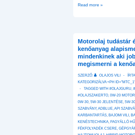
BMW
Read more »
motorolaj-
kalauz:
Minden,
amit
Motorolaj tudástár 
a
Longlife
kenőanyag alapisme
szabványokról,
mindenkinek aki jo
az
megismerni a kenőa
LSPI-
SZERZŐ:
OLAJOS VILI
ÍRT
ről
KATEGORIZÁLVA <PH ID="MTC_1"
és
TAGGED WITH
#OLAJGURU
,
a
#OLAJSZAKERTO
,
0W-20 MOTO
híg
0W-30
,
5W-30 JELENTÉSE
,
5W-3
olajokról
SZABVÁNY
,
ADBLUE
,
API SZABV
tudni
KARBANTARTÁS
,
BAJOMI VILI
,
B
kell
KENÉSTECHNIKA
,
FAGYÁLLÓ H
(
FÉKFOLYADÉK CSERE
,
GÉPGYÁ