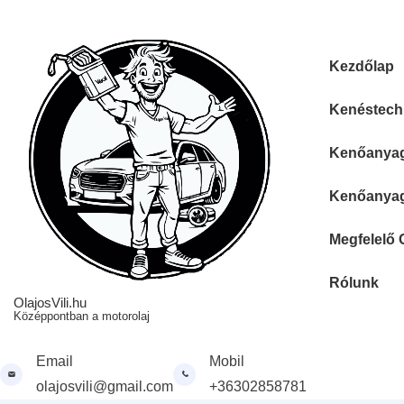
↓
Skip
to
Fő
Kezdőlap
Main
navigáció
Content
Kenéstechn
Kenőanyag 
Kenőanyag 
Megfelelő 
Rólunk
OlajosVili.hu
Középpontban a motorolaj
Email
Mobil
olajosvili@gmail.com
+36302858781