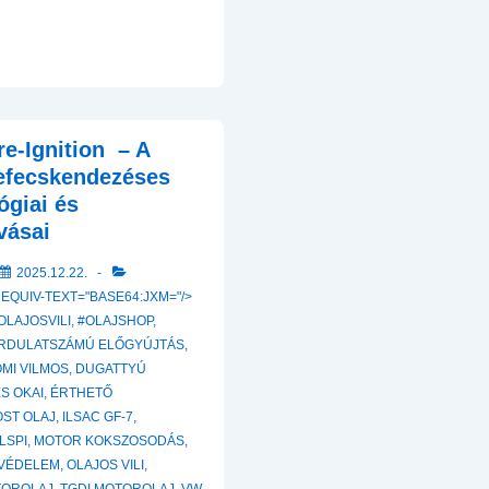
e-Ignition – A
efecskendezéses
ógiai és
vásai
2025.12.22.
 EQUIV-TEXT="BASE64:JXM="/>
OLAJOSVILI
,
#OLAJSHOP
,
RDULATSZÁMÚ ELŐGYÚJTÁS
,
MI VILMOS
,
DUGATTYÚ
S OKAI
,
ÉRTHETŐ
ST OLAJ
,
ILSAC GF-7
,
LSPI
,
MOTOR KOKSZOSODÁS
,
VÉDELEM
,
OLAJOS VILI
,