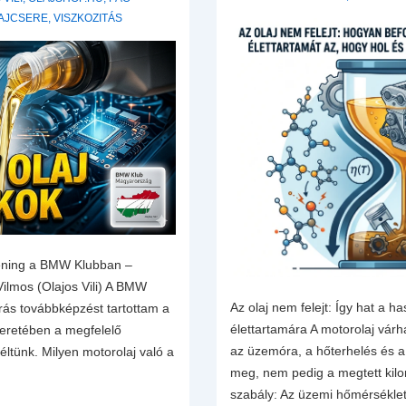
AJCSERE
,
VISZKOZITÁS
réning a BMW Klubban –
ilmos (Olajos Vili) A BMW
Az olaj nem felejt: Így hat a h
rás továbbképzést tartottam a
élettartamára A motorolaj várh
eretében a megfelelő
az üzemóra, a hőterhelés és a 
éltünk. Milyen motorolaj való a
meg, nem pedig a megtett kilo
szabály: Az üzemi hőmérsékle