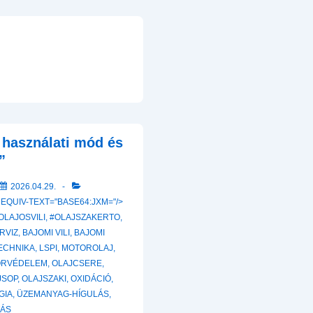
A használati mód és
”
2026.04.29.
 EQUIV-TEXT="BASE64:JXM="/>
OLAJOSVILI
,
#OLAJSZAKERTO
,
RVIZ
,
BAJOMI VILI
,
BAJOMI
ECHNIKA
,
LSPI
,
MOTOROLAJ
,
RVÉDELEM
,
OLAJCSERE
,
JSOP
,
OLAJSZAKI
,
OXIDÁCIÓ
,
GIA
,
ÜZEMANYAG-HÍGULÁS
,
TÁS