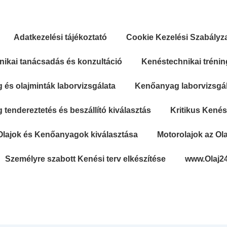
Adatkezelési tájékoztató
Cookie Kezelési Szabályz
ikai tanácsadás és konzultáció
Kenéstechnikai trénin
és olajminták laborvizsgálata
Kenőanyag laborvizsgála
tendereztetés és beszállító kiválasztás
Kritikus Kené
Olajok és Kenőanyagok kiválasztása
Motorolajok az Ola
Személyre szabott Kenési terv elkészítése
www.Olaj2
Secondary