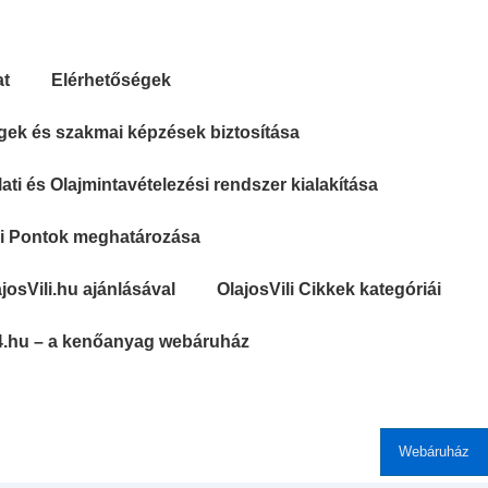
at
Elérhetőségek
gek és szakmai képzések biztosítása
ti és Olajmintavételezési rendszer kialakítása
si Pontok meghatározása
josVili.hu ajánlásával
OlajosVili Cikkek kategóriái
4.hu – a kenőanyag webáruház
Webáruház