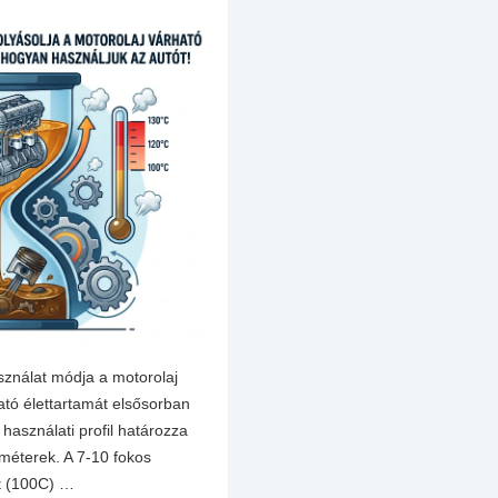
asználat módja a motorolaj
ató élettartamát elsősorban
használati profil határozza
méterek. A 7-10 fokos
t (100C) …