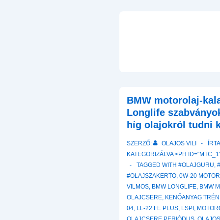
BMW motorolaj-kala
Longlife szabványok
híg olajokról tudni k
SZERZŐ:
OLAJOS VILI
ÍRT
KATEGORIZÁLVA <PH ID="MTC_1"
TAGGED WITH
#OLAJGURU
,
#OLAJSZAKERTO
,
0W-20 MOTO
VILMOS
,
BMW LONGLIFE
,
BMW M
OLAJCSERE
,
KENŐANYAG TRÉN
04
,
LL-22 FE PLUS
,
LSPI
,
MOTOR
OLAJCSERE PERIÓDUS
,
OLAJOS 