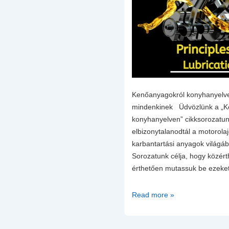
Kenőanyagokról konyhanyelv
mindenkinek Üdvözlünk a „K
konyhanyelven” cikksorozatun
elbizonytalanodtál a motorol
karbantartási anyagok világáb
Sorozatunk célja, hogy közér
érthetően mutassuk be ezeke
Motorolaj
Read more »
tudástár
érthetően