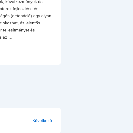
ok, következmények és
orok fejlesztése és
gés (detonáció) egy olyan
 okozhat, és jelentős
r teljesítményét és
és az …
Következő