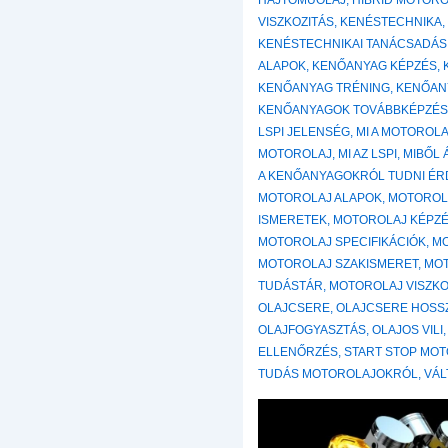
HAJTOMUOLAJ
,
HIBRID MOTOR
VISZKOZITÁS
,
KENÉSTECHNIKA
KENÉSTECHNIKAI TANÁCSADÁS
ALAPOK
,
KENŐANYAG KÉPZÉS
,
KENŐANYAG TRÉNING
,
KENŐAN
KENŐANYAGOK TOVÁBBKÉPZÉ
LSPI JELENSÉG
,
MI A MOTOROL
MOTOROLAJ
,
MI AZ LSPI
,
MIBŐL 
A KENŐANYAGOKRÓL TUDNI É
MOTOROLAJ ALAPOK
,
MOTOROL
ISMERETEK
,
MOTOROLAJ KÉPZ
MOTOROLAJ SPECIFIKÁCIÓK
,
M
MOTOROLAJ SZAKISMERET
,
MOT
TUDÁSTÁR
,
MOTOROLAJ VISZKO
OLAJCSERE
,
OLAJCSERE HOSS
OLAJFOGYASZTÁS
,
OLAJOS VILI
ELLENŐRZÉS
,
START STOP MO
TUDÁS MOTOROLAJOKRÓL
,
VÁL