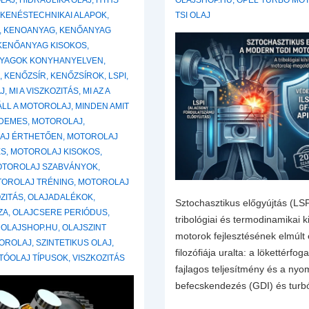
OLAJ
,
HIDRAULIKA OLAJ
,
HTHS
OLAJSHOP.HU
,
OPEL TURBO MO
,
KENÉSTECHNIKAI ALAPOK
,
TSI OLAJ
,
KENOANYAG
,
KENŐANYAG
KENŐANYAG KISOKOS
,
YAGOK KONYHANYELVEN
,
S
,
KENŐZSÍR
,
KENŐZSÍROK
,
LSPI
,
AJ
,
MI A VISZKOZITÁS
,
MI AZ A
ÁLL A MOTOROLAJ
,
MINDEN AMIT
RDEMES
,
MOTOROLAJ
,
AJ ÉRTHETŐEN
,
MOTOROLAJ
ÉS
,
MOTOROLAJ KISOKOS
,
OTOROLAJ SZABVÁNYOK
,
OROLAJ TRÉNING
,
MOTOROLAJ
ZITÁS
,
OLAJADALÉKOK
,
Sztochasztikus előgyújtás (L
ZA
,
OLAJCSERE PERIÓDUS
,
tribológiai és termodinamikai 
,
OLAJSHOP.HU
,
OLAJSZINT
motorok fejlesztésének elmúlt 
TOROLAJ
,
SZINTETIKUS OLAJ
,
filozófiája uralta: a lökettérfo
TÓOLAJ TÍPUSOK
,
VISZKOZITÁS
fajlagos teljesítmény és a nyo
befecskendezés (GDI) és turbó