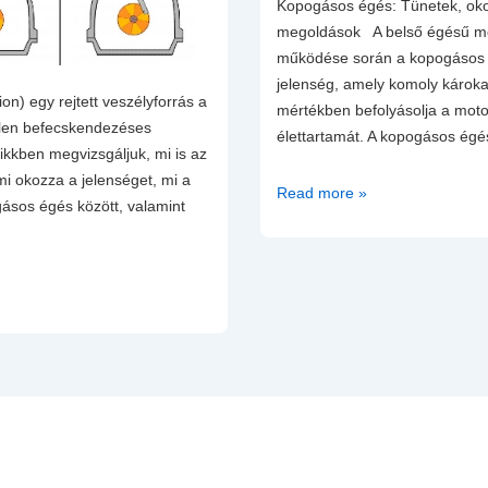
Kopogásos égés: Tünetek, ok
megoldások A belső égésű mot
működése során a kopogásos é
jelenség, amely komoly károkat
on) egy rejtett veszélyforrás a
mértékben befolyásolja a moto
etlen befecskendezéses
élettartamát. A kopogásos ég
kkben megvizsgáljuk, mi is az
mi okozza a jelenséget, mi a
A
Read more »
ásos égés között, valamint
kopogásos
égés