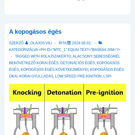
A kopogásos égés
SZERZŐ:
OLAJOS VILI
ÍRTA
2024.08.02.
KATEGORIZÁLVA <PH ID="MTC_1" EQUIV-TEXT="BASE64:JXM="/>
TAGGED WITH
#OLAJSZAKERTO
,
ALACSONY SEBESSÉGNÉL
BEKÖVETKEZŐ KORAI ÉGÉS
,
DETONÁCIÓS ÉGÉS
,
KOPOGÁSOS
ÉGÉS
,
KOPOGÁSOS ÉGÉS KÖVETKEZMÉNYEI
,
KOPOGÁSOS ÉGÉS
OKAI
,
KORAI GYULLADÁS
,
LOW SPEED PRE IGNITION
,
LSPI