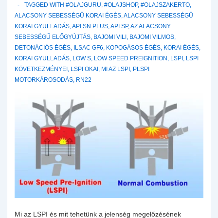
TAGGED WITH
#OLAJGURU
,
#OLAJSHOP
,
#OLAJSZAKERTO
,
ALACSONY SEBESSÉGŰ KORAI ÉGÉS
,
ALACSONY SEBESSÉGŰ
KORAI GYULLADÁS
,
API SN PLUS
,
API SP
,
AZ ALACSONY
SEBESSÉGŰ ELŐGYÚJTÁS
,
BAJOMI VILI
,
BAJOMI VILMOS
,
DETONÁCIÓS ÉGÉS
,
ILSAC GF6
,
KOPOGÁSOS ÉGÉS
,
KORAI ÉGÉS
,
KORAI GYULLADÁS
,
LOW S
,
LOW SPEED PREIGNITION
,
LSPI
,
LSPI
KÖVETKEZMÉNYEI
,
LSPI OKAI
,
MI AZ LSPI
,
PLSPI
MOTORKÁROSODÁS
,
RN22
Mi az LSPI és mit tehetünk a jelenség megelőzésének