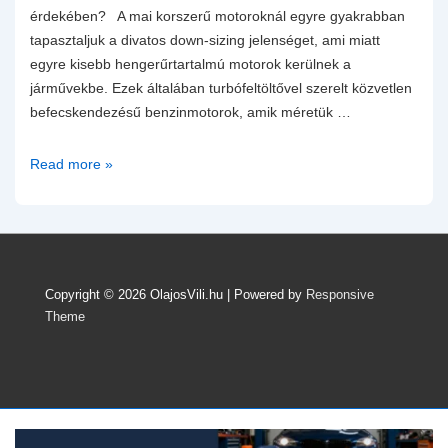
érdekében? A mai korszerű motoroknál egyre gyakrabban
tapasztaljuk a divatos down-sizing jelenséget, ami miatt
egyre kisebb hengerűrtartalmú motorok kerülnek a
járművekbe. Ezek általában turbófeltöltővel szerelt közvetlen
befecskendezésű benzinmotorok, amik méretük …
Mi
Read more »
az
LSPI
és
mit
tehetünk
Copyright © 2026
OlajosVili.hu
| Powered by
Responsive
a
Theme
jelenség
megelőzésének
érdekében?