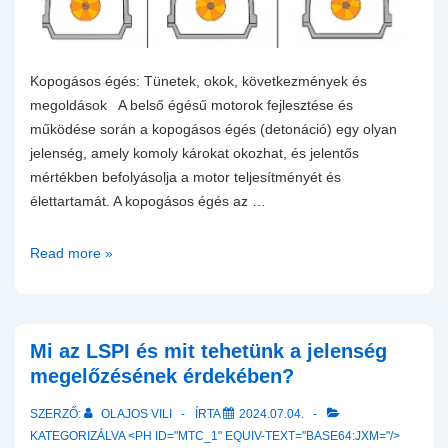
Kopogásos égés: Tünetek, okok, következmények és
megoldások A belső égésű motorok fejlesztése és
működése során a kopogásos égés (detonáció) egy olyan
jelenség, amely komoly károkat okozhat, és jelentős
mértékben befolyásolja a motor teljesítményét és
élettartamát. A kopogásos égés az …
A
Read more »
kopogásos
égés
Mi az LSPI és mit tehetünk a jelenség
megelőzésének érdekében?
SZERZŐ:
OLAJOS VILI
ÍRTA
2024.07.04.
KATEGORIZÁLVA <PH ID="MTC_1" EQUIV-TEXT="BASE64:JXM="/>