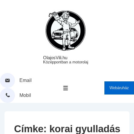
↓
Skip
to
Main
Content
OlajosVili.hu
Középpontban a motorolaj
Email
Webáruház
MENÜ
Mobil
Címke:
korai gyulladás