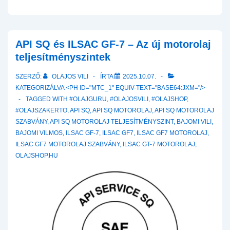
–
Low
Speed
Pre-
API SQ és ILSAC GF-7 – Az új motorolaj
Ignition
teljesítményszintek
–
SZERZŐ:
OLAJOS VILI
ÍRTA
2025.10.07.
A
KATEGORIZÁLVA <PH ID="MTC_1" EQUIV-TEXT="BASE64:JXM="/>
modern
TAGGED WITH
#OLAJGURU
,
#OLAJOSVILI
,
#OLAJSHOP
,
közvetlen
#OLAJSZAKERTO
,
API SQ
,
API SQ MOTOROLAJ
,
API SQ MOTOROLAJ
befecskendezéses
SZABVÁNY
,
API SQ MOTOROLAJ TELJESÍTMÉNYSZINT
,
BAJOMI VILI
,
TGDI
BAJOMI VILMOS
,
ILSAC GF-7
,
ILSAC GF7
,
ILSAC GF7 MOTOROLAJ
,
motorok
ILSAC GF7 MOTOROLAJ SZABVÁNY
,
ILSAC GT-7 MOTOROLAJ
,
tribológiai
OLAJSHOP.HU
és
termodinamikai
kihívásai