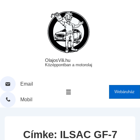
↓
Skip
to
Main
Content
OlajosVili.hu
Középpontban a motorolaj
Email
Webáruház
MENÜ
Mobil
Címke:
ILSAC GF-7