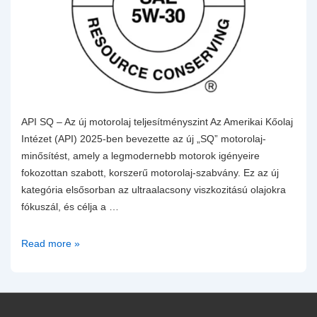
API SQ – Az új motorolaj teljesítményszint Az Amerikai Kőolaj
Intézet (API) 2025-ben bevezette az új „SQ” motorolaj-
minősítést, amely a legmodernebb motorok igényeire
fokozottan szabott, korszerű motorolaj-szabvány. Ez az új
kategória elsősorban az ultraalacsony viszkozitású olajokra
fókuszál, és célja a …
API
Read more »
SQ
és
ILSAC
GF-