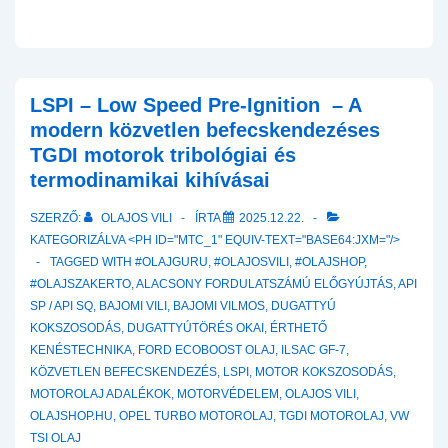
LSPI – Low Speed Pre-Ignition – A
modern közvetlen befecskendezéses
TGDI motorok tribológiai és
termodinamikai kihívásai
SZERZŐ:
OLAJOS VILI
ÍRTA
2025.12.22.
KATEGORIZÁLVA <PH ID="MTC_1" EQUIV-TEXT="BASE64:JXM="/>
TAGGED WITH
#OLAJGURU
,
#OLAJOSVILI
,
#OLAJSHOP
,
#OLAJSZAKERTO
,
ALACSONY FORDULATSZÁMÚ ELŐGYÚJTÁS
,
API
SP / API SQ
,
BAJOMI VILI
,
BAJOMI VILMOS
,
DUGATTYÚ
KOKSZOSODÁS
,
DUGATTYÚTÖRÉS OKAI
,
ÉRTHETŐ
KENÉSTECHNIKA
,
FORD ECOBOOST OLAJ
,
ILSAC GF-7
,
KÖZVETLEN BEFECSKENDEZÉS
,
LSPI
,
MOTOR KOKSZOSODÁS
,
MOTOROLAJ ADALÉKOK
,
MOTORVÉDELEM
,
OLAJOS VILI
,
OLAJSHOP.HU
,
OPEL TURBO MOTOROLAJ
,
TGDI MOTOROLAJ
,
VW
TSI OLAJ