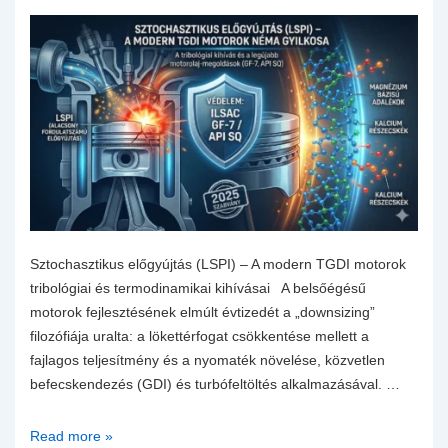
Sztochasztikus előgyújtás (LSPI) – A modern TGDI motorok
tribológiai és termodinamikai kihívásai A belsőégésű
motorok fejlesztésének elmúlt évtizedét a „downsizing”
filozófiája uralta: a lökettérfogat csökkentése mellett a
fajlagos teljesítmény és a nyomaték növelése, közvetlen
befecskendezés (GDI) és turbófeltöltés alkalmazásával. …
LSPI
Read more »