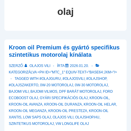
olaj
Kroon oil Premium és gyártó specifikus
szintetikus motorolaj kínálata
SZERZŐ:
OLAJOS VILI
ÍRTA
2026.01.20.
KATEGORIZÁLVA <PH ID="MTC_1" EQUIV-TEXT="BASE64:JXM="/>
TAGGED WITH
#OLAJGURU
,
#OLAJOSVILI
,
#OLAJSHOP
,
#OLAJSZAKERTO
,
0W-20 MOTOROLAJ
,
0W-30 MOTOROLAJ
,
BAJOMI VILI
,
BAJOMI VILMOS
,
DPF BARÁT MOTOROLAJ
,
FORD
ECOBOOST OLAJ
,
GYÁRI SPECIFIKÁCIÓS OLAJ
,
KROON-OIL
,
KROON-OIL AVANZA
,
KROON-OIL DURANZA
,
KROON-OIL HELAR
,
KROON-OIL MEGANZA
,
KROON-OIL PRESTEZA
,
KROON-OIL
XANTIS
,
LOW SAPS OLAJ
,
OLAJOS VILI
,
OLAJSHOP.HU
,
SZINTETIKUS MOTOROLAJ
,
VW LONGLIFE OLAJ