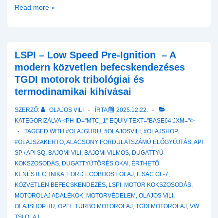
Kroon
Read more »
oil
Premium
és
gyártó
LSPI – Low Speed Pre-Ignition – A
specifikus
modern közvetlen befecskendezéses
szintetikus
TGDI motorok tribológiai és
motorolaj
termodinamikai kihívásai
kínálata
SZERZŐ:
OLAJOS VILI
ÍRTA
2025.12.22.
KATEGORIZÁLVA <PH ID="MTC_1" EQUIV-TEXT="BASE64:JXM="/>
TAGGED WITH
#OLAJGURU
,
#OLAJOSVILI
,
#OLAJSHOP
,
#OLAJSZAKERTO
,
ALACSONY FORDULATSZÁMÚ ELŐGYÚJTÁS
,
API
SP / API SQ
,
BAJOMI VILI
,
BAJOMI VILMOS
,
DUGATTYÚ
KOKSZOSODÁS
,
DUGATTYÚTÖRÉS OKAI
,
ÉRTHETŐ
KENÉSTECHNIKA
,
FORD ECOBOOST OLAJ
,
ILSAC GF-7
,
KÖZVETLEN BEFECSKENDEZÉS
,
LSPI
,
MOTOR KOKSZOSODÁS
,
MOTOROLAJ ADALÉKOK
,
MOTORVÉDELEM
,
OLAJOS VILI
,
OLAJSHOP.HU
,
OPEL TURBO MOTOROLAJ
,
TGDI MOTOROLAJ
,
VW
TSI OLAJ