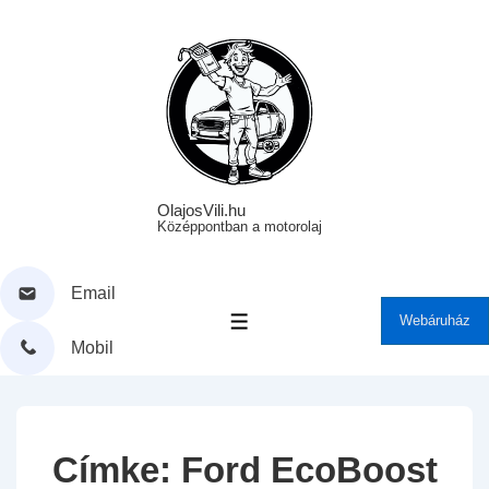
↓
Skip
to
Main
Content
OlajosVili.hu
Középpontban a motorolaj
Email
Webáruház
MENÜ
Mobil
Címke:
Ford EcoBoost