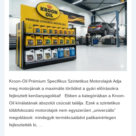
Kroon-Oil Prémium Specifikus Szintetikus Motorolajok Adja
meg motorjának a maximális törődést a gyári előírásokra
fejlesztett kenőanyagokkal! Ebben a kategóriában a Kroon-
Oil kínálatának abszolút csúcsát találja. Ezek a szintetikus
többfokozatú motorolajok nem egyszerűen „univerzális”
megoldások: mindegyik termékcsaládot patikamérlegen
fejlesztették ki, …