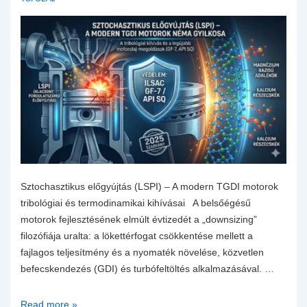
Sztochasztikus előgyújtás (LSPI) – A modern TGDI motorok
tribológiai és termodinamikai kihívásai A belsőégésű
motorok fejlesztésének elmúlt évtizedét a „downsizing”
filozófiája uralta: a lökettérfogat csökkentése mellett a
fajlagos teljesítmény és a nyomaték növelése, közvetlen
befecskendezés (GDI) és turbófeltöltés alkalmazásával. …
LSPI
Read more »