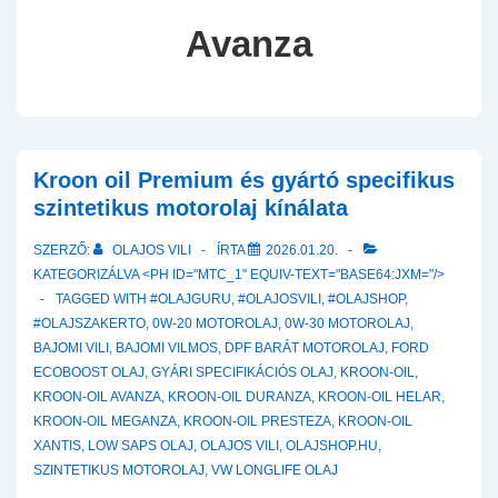
Avanza
Kroon oil Premium és gyártó specifikus
szintetikus motorolaj kínálata
SZERZŐ:
OLAJOS VILI
ÍRTA
2026.01.20.
KATEGORIZÁLVA <PH ID="MTC_1" EQUIV-TEXT="BASE64:JXM="/>
TAGGED WITH
#OLAJGURU
,
#OLAJOSVILI
,
#OLAJSHOP
,
#OLAJSZAKERTO
,
0W-20 MOTOROLAJ
,
0W-30 MOTOROLAJ
,
BAJOMI VILI
,
BAJOMI VILMOS
,
DPF BARÁT MOTOROLAJ
,
FORD
ECOBOOST OLAJ
,
GYÁRI SPECIFIKÁCIÓS OLAJ
,
KROON-OIL
,
KROON-OIL AVANZA
,
KROON-OIL DURANZA
,
KROON-OIL HELAR
,
KROON-OIL MEGANZA
,
KROON-OIL PRESTEZA
,
KROON-OIL
XANTIS
,
LOW SAPS OLAJ
,
OLAJOS VILI
,
OLAJSHOP.HU
,
SZINTETIKUS MOTOROLAJ
,
VW LONGLIFE OLAJ