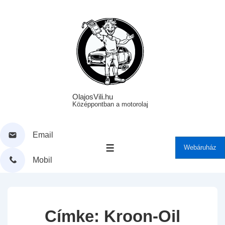
↓
Skip
to
Main
Content
OlajosVili.hu
Középpontban a motorolaj
Email
Webáruház
MENÜ
Mobil
Címke:
Kroon-Oil