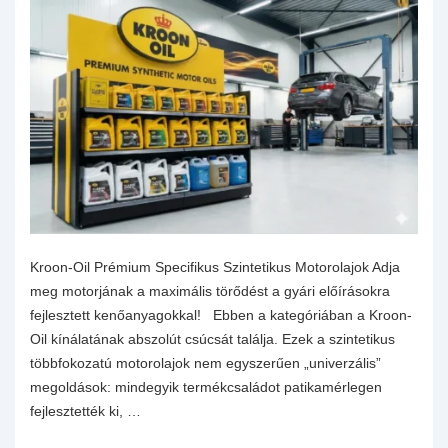
Kroon-Oil Prémium Specifikus Szintetikus Motorolajok Adja
meg motorjának a maximális törődést a gyári előírásokra
fejlesztett kenőanyagokkal! Ebben a kategóriában a Kroon-
Oil kínálatának abszolút csúcsát találja. Ezek a szintetikus
többfokozatú motorolajok nem egyszerűen „univerzális”
megoldások: mindegyik termékcsaládot patikamérlegen
fejlesztették ki, …