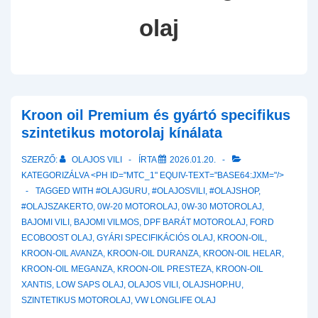
olaj
Kroon oil Premium és gyártó specifikus
szintetikus motorolaj kínálata
SZERZŐ:
OLAJOS VILI
ÍRTA
2026.01.20.
KATEGORIZÁLVA <PH ID="MTC_1" EQUIV-TEXT="BASE64:JXM="/>
TAGGED WITH
#OLAJGURU
,
#OLAJOSVILI
,
#OLAJSHOP
,
#OLAJSZAKERTO
,
0W-20 MOTOROLAJ
,
0W-30 MOTOROLAJ
,
BAJOMI VILI
,
BAJOMI VILMOS
,
DPF BARÁT MOTOROLAJ
,
FORD
ECOBOOST OLAJ
,
GYÁRI SPECIFIKÁCIÓS OLAJ
,
KROON-OIL
,
KROON-OIL AVANZA
,
KROON-OIL DURANZA
,
KROON-OIL HELAR
,
KROON-OIL MEGANZA
,
KROON-OIL PRESTEZA
,
KROON-OIL
XANTIS
,
LOW SAPS OLAJ
,
OLAJOS VILI
,
OLAJSHOP.HU
,
SZINTETIKUS MOTOROLAJ
,
VW LONGLIFE OLAJ