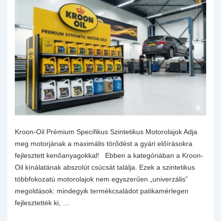
Kroon-Oil Prémium Specifikus Szintetikus Motorolajok Adja
meg motorjának a maximális törődést a gyári előírásokra
fejlesztett kenőanyagokkal! Ebben a kategóriában a Kroon-
Oil kínálatának abszolút csúcsát találja. Ezek a szintetikus
többfokozatú motorolajok nem egyszerűen „univerzális”
megoldások: mindegyik termékcsaládot patikamérlegen
fejlesztették ki, …