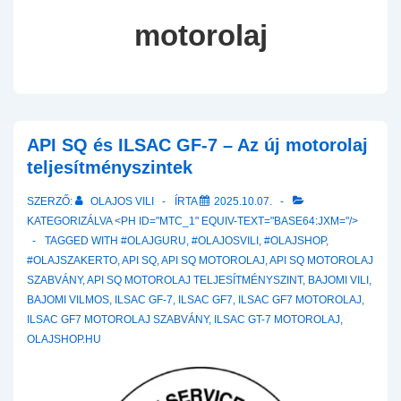
motorolaj
API SQ és ILSAC GF-7 – Az új motorolaj
teljesítményszintek
SZERZŐ:
OLAJOS VILI
ÍRTA
2025.10.07.
KATEGORIZÁLVA <PH ID="MTC_1" EQUIV-TEXT="BASE64:JXM="/>
TAGGED WITH
#OLAJGURU
,
#OLAJOSVILI
,
#OLAJSHOP
,
#OLAJSZAKERTO
,
API SQ
,
API SQ MOTOROLAJ
,
API SQ MOTOROLAJ
SZABVÁNY
,
API SQ MOTOROLAJ TELJESÍTMÉNYSZINT
,
BAJOMI VILI
,
BAJOMI VILMOS
,
ILSAC GF-7
,
ILSAC GF7
,
ILSAC GF7 MOTOROLAJ
,
ILSAC GF7 MOTOROLAJ SZABVÁNY
,
ILSAC GT-7 MOTOROLAJ
,
OLAJSHOP.HU