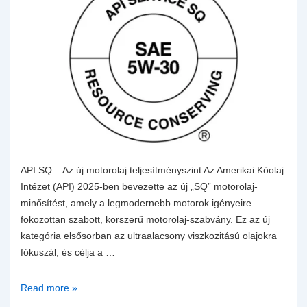
API SQ – Az új motorolaj teljesítményszint Az Amerikai Kőolaj
Intézet (API) 2025-ben bevezette az új „SQ” motorolaj-
minősítést, amely a legmodernebb motorok igényeire
fokozottan szabott, korszerű motorolaj-szabvány. Ez az új
kategória elsősorban az ultraalacsony viszkozitású olajokra
fókuszál, és célja a …
API
Read more »
SQ