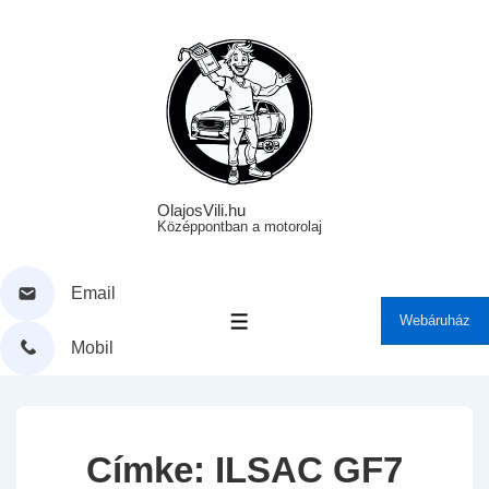
↓
Skip
to
Main
Content
OlajosVili.hu
Középpontban a motorolaj
Email
Webáruház
MENÜ
Mobil
Címke:
ILSAC GF7