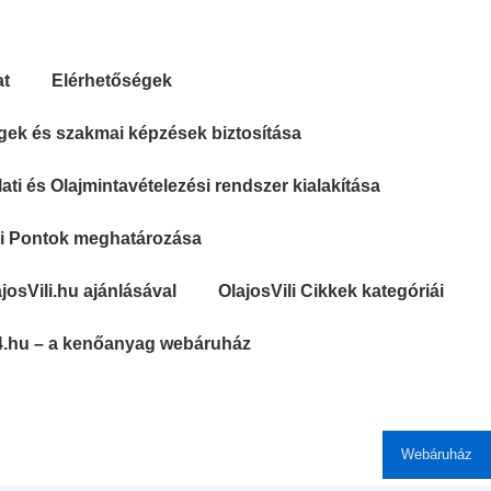
at
Elérhetőségek
gek és szakmai képzések biztosítása
ti és Olajmintavételezési rendszer kialakítása
si Pontok meghatározása
josVili.hu ajánlásával
OlajosVili Cikkek kategóriái
4.hu – a kenőanyag webáruház
Webáruház