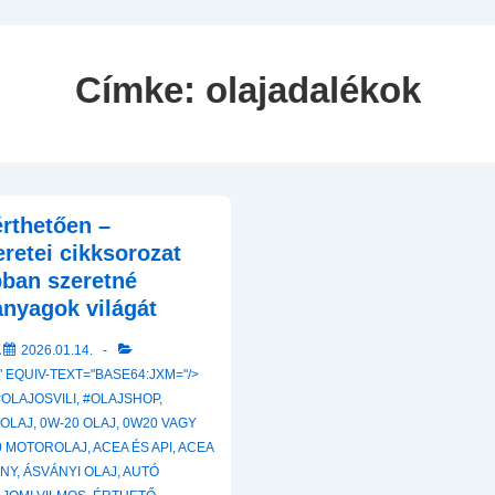
Navigation
Címke:
olajadalékok
érthetően –
retei cikksorozat
bban szeretné
nyagok világát
A
2026.01.14.
 EQUIV-TEXT="BASE64:JXM="/>
#OLAJOSVILI
,
#OLAJSHOP
,
ROLAJ
,
0W-20 OLAJ
,
0W20 VAGY
0 MOTOROLAJ
,
ACEA ÉS API
,
ACEA
ÁNY
,
ÁSVÁNYI OLAJ
,
AUTÓ