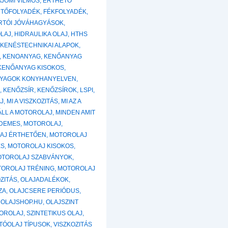
AJOMI VILMOS
,
ÉRTHETŐ
ŰTŐFOLYADÉK
,
FÉKFOLYADÉK
,
RTÓI JÓVÁHAGYÁSOK
,
OLAJ
,
HIDRAULIKA OLAJ
,
HTHS
,
KENÉSTECHNIKAI ALAPOK
,
,
KENOANYAG
,
KENŐANYAG
KENŐANYAG KISOKOS
,
YAGOK KONYHANYELVEN
,
S
,
KENŐZSÍR
,
KENŐZSÍROK
,
LSPI
,
AJ
,
MI A VISZKOZITÁS
,
MI AZ A
ÁLL A MOTOROLAJ
,
MINDEN AMIT
RDEMES
,
MOTOROLAJ
,
AJ ÉRTHETŐEN
,
MOTOROLAJ
ÉS
,
MOTOROLAJ KISOKOS
,
OTOROLAJ SZABVÁNYOK
,
OROLAJ TRÉNING
,
MOTOROLAJ
ZITÁS
,
OLAJADALÉKOK
,
ZA
,
OLAJCSERE PERIÓDUS
,
,
OLAJSHOP.HU
,
OLAJSZINT
TOROLAJ
,
SZINTETIKUS OLAJ
,
TÓOLAJ TÍPUSOK
,
VISZKOZITÁS