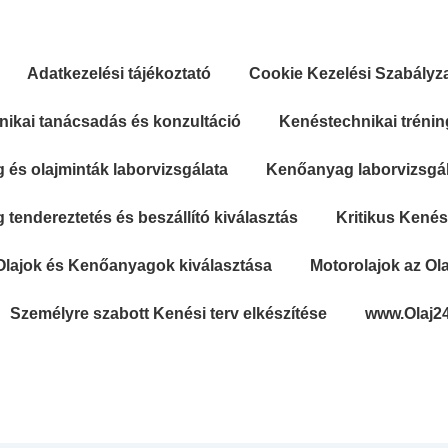
Adatkezelési tájékoztató
Cookie Kezelési Szabályz
ikai tanácsadás és konzultáció
Kenéstechnikai trénin
és olajminták laborvizsgálata
Kenőanyag laborvizsgála
tendereztetés és beszállító kiválasztás
Kritikus Kené
Olajok és Kenőanyagok kiválasztása
Motorolajok az Ola
Személyre szabott Kenési terv elkészítése
www.Olaj2
Secondary