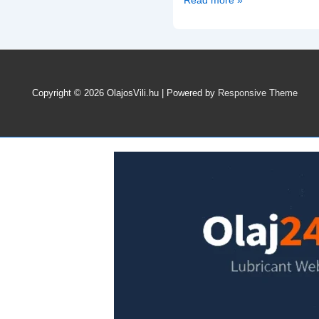
tudástár
érthetően
–
kenőanyag
alapismeretei
Copyright © 2026
OlajosVili.hu
| Powered by
Responsive Theme
cikksorozat
mindenkinek
aki
jobban
szeretné
megismerni
a
kenőanyagok
világát