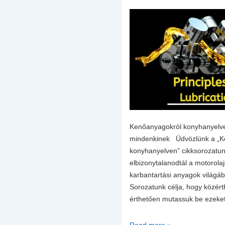
Kenőanyagokról konyhanyelv
mindenkinek Üdvözlünk a „K
konyhanyelven” cikksorozatun
elbizonytalanodtál a motorol
karbantartási anyagok világáb
Sorozatunk célja, hogy közér
érthetően mutassuk be ezeke
Motorolaj
Read more »