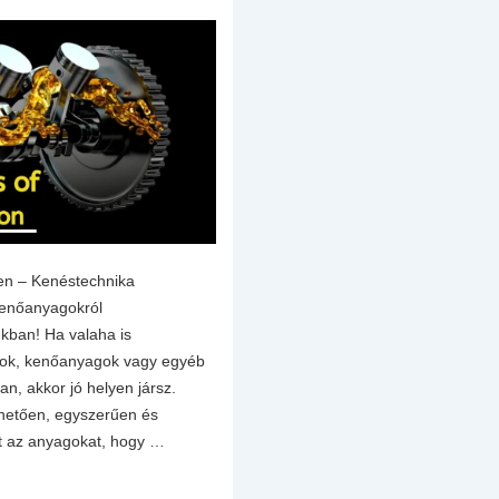
en – Kenéstechnika
enőanyagokról
kban! Ha valaha is
ajok, kenőanyagok vagy egyéb
an, akkor jó helyen jársz.
thetően, egyszerűen és
t az anyagokat, hogy …