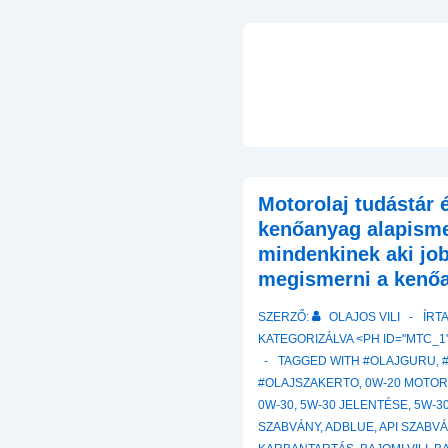
Motorolaj tudástár 
kenőanyag alapisme
mindenkinek aki jo
megismerni a kenőa
SZERZŐ:
OLAJOS VILI
ÍRT
KATEGORIZÁLVA <PH ID="MTC_1"
TAGGED WITH
#OLAJGURU
,
#OLAJSZAKERTO
,
0W-20 MOTO
0W-30
,
5W-30 JELENTÉSE
,
5W-3
SZABVÁNY
,
ADBLUE
,
API SZABV