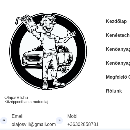
↓
Skip
to
Fő
Kezdőlap
Main
navigáció
Content
Kenéstechn
Kenőanyag 
Kenőanyag 
Megfelelő 
Rólunk
OlajosVili.hu
Középpontban a motorolaj
Email
Mobil
olajosvili@gmail.com
+36302858781