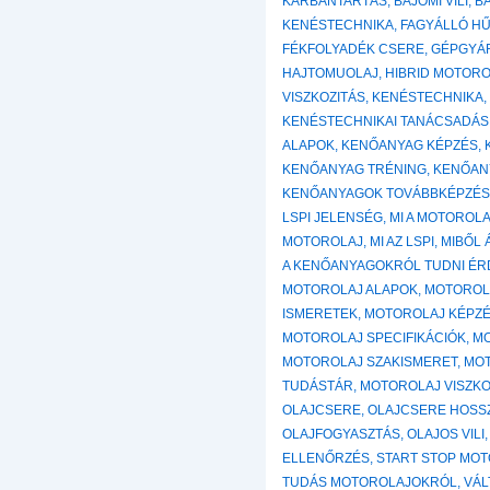
KARBANTARTÁS
,
BAJOMI VILI
,
B
KENÉSTECHNIKA
,
FAGYÁLLÓ H
FÉKFOLYADÉK CSERE
,
GÉPGYÁ
HAJTOMUOLAJ
,
HIBRID MOTOR
VISZKOZITÁS
,
KENÉSTECHNIKA
KENÉSTECHNIKAI TANÁCSADÁS
ALAPOK
,
KENŐANYAG KÉPZÉS
,
KENŐANYAG TRÉNING
,
KENŐAN
KENŐANYAGOK TOVÁBBKÉPZÉ
LSPI JELENSÉG
,
MI A MOTOROL
MOTOROLAJ
,
MI AZ LSPI
,
MIBŐL 
A KENŐANYAGOKRÓL TUDNI É
MOTOROLAJ ALAPOK
,
MOTOROL
ISMERETEK
,
MOTOROLAJ KÉPZ
MOTOROLAJ SPECIFIKÁCIÓK
,
M
MOTOROLAJ SZAKISMERET
,
MOT
TUDÁSTÁR
,
MOTOROLAJ VISZKO
OLAJCSERE
,
OLAJCSERE HOSS
OLAJFOGYASZTÁS
,
OLAJOS VILI
ELLENŐRZÉS
,
START STOP MO
TUDÁS MOTOROLAJOKRÓL
,
VÁL