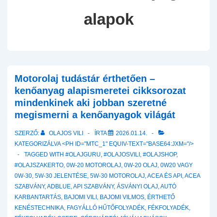
alapok
Motorolaj tudástár érthetően –
kenőanyag alapismeretei cikksorozat
mindenkinek aki jobban szeretné
megismerni a kenőanyagok világát
SZERZŐ:
OLAJOS VILI
ÍRTA
2026.01.14.
KATEGORIZÁLVA <PH ID="MTC_1" EQUIV-TEXT="BASE64:JXM="/>
TAGGED WITH
#OLAJGURU
,
#OLAJOSVILI
,
#OLAJSHOP
,
#OLAJSZAKERTO
,
0W-20 MOTOROLAJ
,
0W-20 OLAJ
,
0W20 VAGY
0W-30
,
5W-30 JELENTÉSE
,
5W-30 MOTOROLAJ
,
ACEA ÉS API
,
ACEA
SZABVÁNY
,
ADBLUE
,
API SZABVÁNY
,
ÁSVÁNYI OLAJ
,
AUTÓ
KARBANTARTÁS
,
BAJOMI VILI
,
BAJOMI VILMOS
,
ÉRTHETŐ
KENÉSTECHNIKA
,
FAGYÁLLÓ HŰTŐFOLYADÉK
,
FÉKFOLYADÉK
,