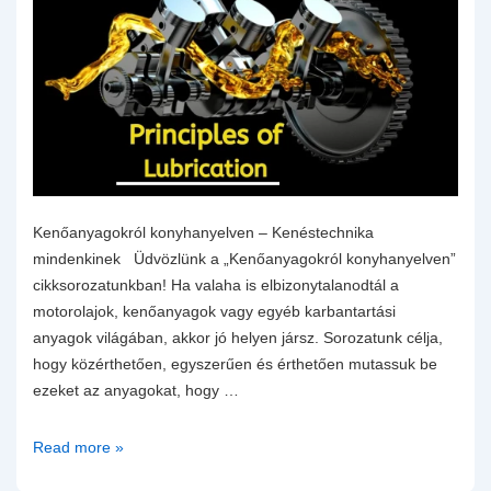
Kenőanyagokról konyhanyelven – Kenéstechnika
mindenkinek Üdvözlünk a „Kenőanyagokról konyhanyelven”
cikksorozatunkban! Ha valaha is elbizonytalanodtál a
motorolajok, kenőanyagok vagy egyéb karbantartási
anyagok világában, akkor jó helyen jársz. Sorozatunk célja,
hogy közérthetően, egyszerűen és érthetően mutassuk be
ezeket az anyagokat, hogy …
Motorolaj
Read more »
tudástár