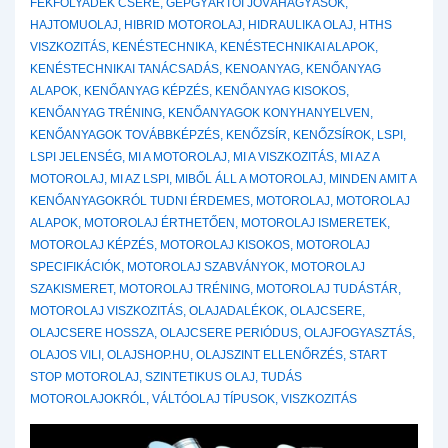
FÉKFOLYADÉK CSERE
,
GÉPGYÁRTÓI JÓVÁHAGYÁSOK
,
HAJTOMUOLAJ
,
HIBRID MOTOROLAJ
,
HIDRAULIKA OLAJ
,
HTHS
VISZKOZITÁS
,
KENÉSTECHNIKA
,
KENÉSTECHNIKAI ALAPOK
,
KENÉSTECHNIKAI TANÁCSADÁS
,
KENOANYAG
,
KENŐANYAG
ALAPOK
,
KENŐANYAG KÉPZÉS
,
KENŐANYAG KISOKOS
,
KENŐANYAG TRÉNING
,
KENŐANYAGOK KONYHANYELVEN
,
KENŐANYAGOK TOVÁBBKÉPZÉS
,
KENŐZSÍR
,
KENŐZSÍROK
,
LSPI
,
LSPI JELENSÉG
,
MI A MOTOROLAJ
,
MI A VISZKOZITÁS
,
MI AZ A
MOTOROLAJ
,
MI AZ LSPI
,
MIBŐL ÁLL A MOTOROLAJ
,
MINDEN AMIT A
KENŐANYAGOKRÓL TUDNI ÉRDEMES
,
MOTOROLAJ
,
MOTOROLAJ
ALAPOK
,
MOTOROLAJ ÉRTHETŐEN
,
MOTOROLAJ ISMERETEK
,
MOTOROLAJ KÉPZÉS
,
MOTOROLAJ KISOKOS
,
MOTOROLAJ
SPECIFIKÁCIÓK
,
MOTOROLAJ SZABVÁNYOK
,
MOTOROLAJ
SZAKISMERET
,
MOTOROLAJ TRÉNING
,
MOTOROLAJ TUDÁSTÁR
,
MOTOROLAJ VISZKOZITÁS
,
OLAJADALÉKOK
,
OLAJCSERE
,
OLAJCSERE HOSSZA
,
OLAJCSERE PERIÓDUS
,
OLAJFOGYASZTÁS
,
OLAJOS VILI
,
OLAJSHOP.HU
,
OLAJSZINT ELLENŐRZÉS
,
START
STOP MOTOROLAJ
,
SZINTETIKUS OLAJ
,
TUDÁS
MOTOROLAJOKRÓL
,
VÁLTÓOLAJ TÍPUSOK
,
VISZKOZITÁS