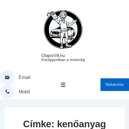
↓
Skip
to
Main
Content
OlajosVili.hu
Középpontban a motorolaj
Email
Webáruház
MENÜ
Mobil
Címke:
kenőanyag