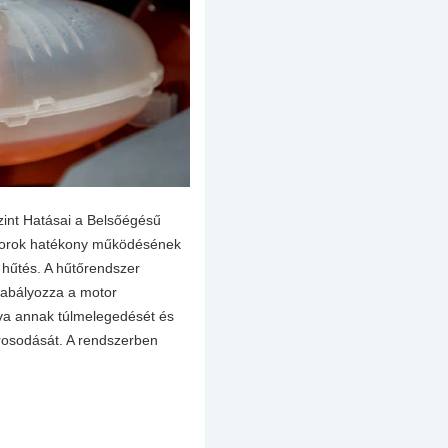
zint Hatásai a Belsőégésű
torok hatékony működésének
ő hűtés. A hűtőrendszer
zabályozza a motor
va annak túlmelegedését és
árosodását. A rendszerben