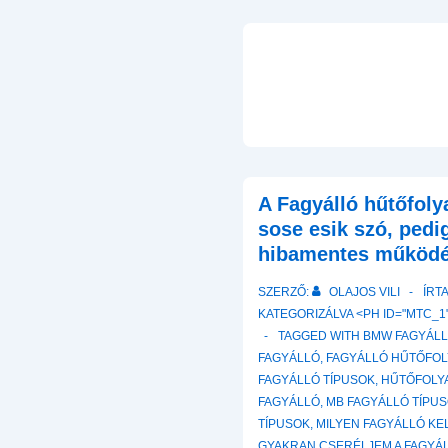
A Fagyálló hűtőfoly
sose esik szó, pedi
hibamentes működ
SZERZŐ:
OLAJOS VILI
ÍRT
KATEGORIZÁLVA <PH ID="MTC_1"
TAGGED WITH
BMW FAGYÁLL
FAGYÁLLÓ
,
FAGYÁLLÓ HŰTŐFO
FAGYÁLLÓ TÍPUSOK
,
HŰTŐFOLY
FAGYÁLLÓ
,
MB FAGYÁLLÓ TÍPU
TÍPUSOK
,
MILYEN FAGYÁLLÓ KE
GYAKRAN CSERÉLJEM A FAGYÁ