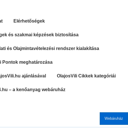
at
Elérhetőségek
gek és szakmai képzések biztosítása
ti és Olajmintavételezési rendszer kialakítása
si Pontok meghatározása
josVili.hu ajánlásával
OlajosVili Cikkek kategóriái
4.hu – a kenőanyag webáruház
Webáruház