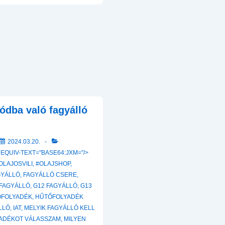
tódba való fagyálló
2024.03.20.
 EQUIV-TEXT="BASE64:JXM="/>
OLAJOSVILI
,
#OLAJSHOP
,
GYÁLLÓ
,
FAGYÁLLÓ CSERE
,
 FAGYÁLLÓ
,
G12 FAGYÁLLÓ
,
G13
FOLYADÉK
,
HŰTŐFOLYADÉK
LLÓ
,
IAT
,
MELYIK FAGYÁLLÓ KELL
YADÉKOT VÁLASSZAM
,
MILYEN