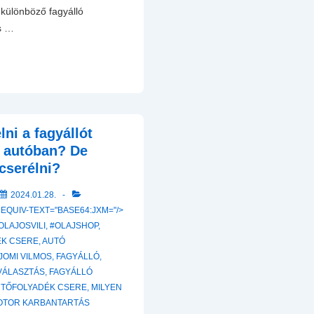
különböző fagyálló
s …
lni a fagyállót
z autóban? De
cserélni?
2024.01.28.
 EQUIV-TEXT="BASE64:JXM="/>
OLAJOSVILI
,
#OLAJSHOP
,
ÉK CSERE
,
AUTÓ
JOMI VILMOS
,
FAGYÁLLÓ
,
VÁLASZTÁS
,
FAGYÁLLÓ
TŐFOLYADÉK CSERE
,
MILYEN
OTOR KARBANTARTÁS