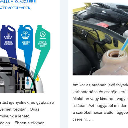
RVALLUM
,
OLAJCSERE
SZERVOFOLYADÉK
,
Amikor az autóban lévő folyad
karbantartása és cseréje kerül
általában vagy kimarad, vagy n
rtást igényelnek, és gyakran a
listában. Azt nagyjából minden
yelmet fordítani. Óriási
a szűrőket használattól függőe
rművünk a lehető
cserélni. …
ödjön. Ebben a cikkben