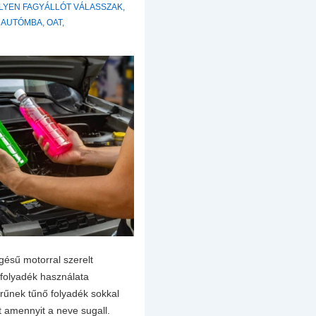
LYEN FAGYÁLLÓT VÁLASSZAK
,
Z AUTÓMBA
,
OAT
,
gésű motorral szerelt
őfolyadék használata
rűnek tűnő folyadék sokkal
t amennyit a neve sugall.