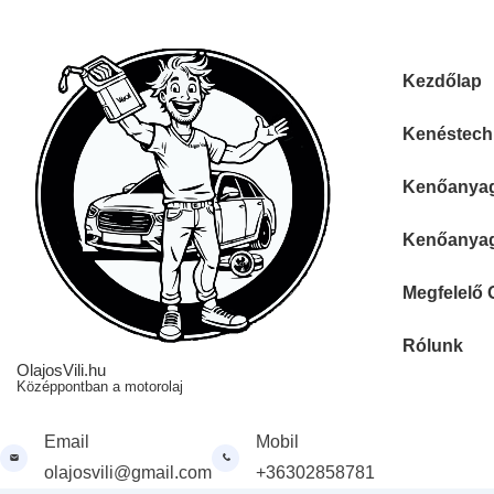
↓
Skip
to
Fő
Kezdőlap
Main
navigáció
Content
Kenéstechn
Kenőanyag 
Kenőanyag 
Megfelelő 
Rólunk
OlajosVili.hu
Középpontban a motorolaj
Email
Mobil
olajosvili@gmail.com
+36302858781