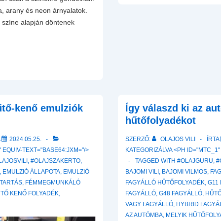
Alacsony
ila, arany és neon árnyalatok.
Hűtőfolyadék-
ó színe alapján döntenek
szint
Hatásai
a
Belsőégésű
Motorokban
tő-kenő emulziók
Így válaszd ki az au
hűtőfolyadékot
A
2024.05.25.
SZERZŐ:
OLAJOS VILI
ÍRTA
 EQUIV-TEXT="BASE64:JXM="/>
KATEGORIZÁLVA <PH ID="MTC_1"
LAJOSVILI
,
#OLAJSZAKERTO
,
TAGGED WITH
#OLAJGURU
,
#
,
EMULZIÓ ÁLLAPOTA
,
EMULZIÓ
BAJOMI VILI
,
BAJOMI VILMOS
,
FA
TARTÁS
,
FÉMMEGMUNKÁLÓ
FAGYÁLLÓ HŰTŐFOLYADÉK
,
G11
TŐ KENŐ FOLYADÉK
,
FAGYÁLLÓ
,
G48 FAGYÁLLÓ
,
HŰTŐ
VAGY FAGYÁLLÓ
,
HYBRID FAGYÁ
AZ AUTÓMBA
,
MELYIK HŰTŐFOL