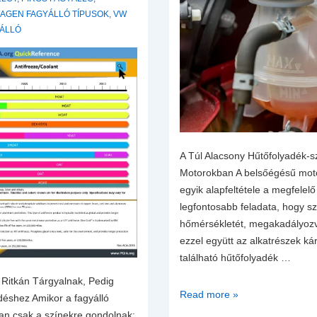
AGEN FAGYÁLLÓ TÍPUSOK
,
VW
YÁLLÓ
A Túl Alacsony Hűtőfolyadék-s
Motorokban A belsőégésű mo
egyik alapfeltétele a megfelel
legfontosabb feladata, hogy s
hőmérsékletét, megakadályoz
ezzel együtt az alkatrészek k
található hűtőfolyadék …
 Ritkán Tárgyalnak, Pedig
A
Read more »
éshez Amikor a fagyálló
Túl
kan csak a színekre gondolnak: