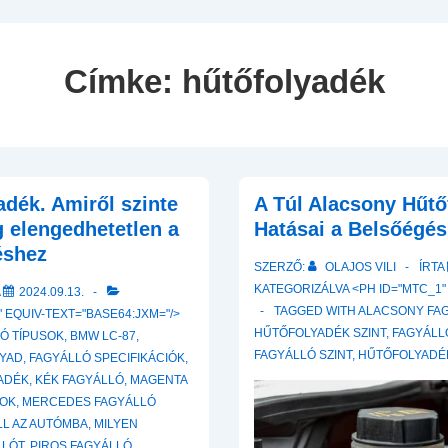
Navigation
Címke:
hűtőfolyadék
adék. Amiről szinte
A Túl Alacsony Hűtő
g elengedhetetlen a
Hatásai a Belsőégé
éshez
SZERZŐ:
OLAJOS VILI
ÍRTA
KATEGORIZÁLVA <PH ID="MTC_1"
A
2024.09.13.
TAGGED WITH
ALACSONY FAG
 EQUIV-TEXT="BASE64:JXM="/>
HŰTŐFOLYADÉK SZINT
,
FAGYÁLL
Ó TÍPUSOK
,
BMW LC-87
,
FAGYÁLLÓ SZINT
,
HŰTŐFOLYADÉ
LYAD
,
FAGYÁLLÓ SPECIFIKÁCIÓK
,
ADÉK
,
KÉK FAGYÁLLÓ
,
MAGENTA
SOK
,
MERCEDES FAGYÁLLÓ
LL AZ AUTÓMBA
,
MILYEN
LLÓT
,
PIROS FAGYÁLLÓ
,