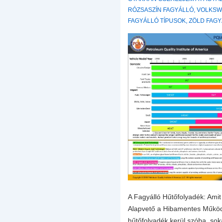
RÓZSASZÍN FAGYÁLLÓ
,
VOLKSW
FAGYÁLLÓ TÍPUSOK
,
ZÖLD FAG
A Fagyálló Hűtőfolyadék: Amit
Alapvető a Hibamentes Működ
hűtőfolyadék kerül szóba, so