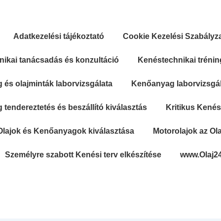
Adatkezelési tájékoztató
Cookie Kezelési Szabályz
ikai tanácsadás és konzultáció
Kenéstechnikai trénin
és olajminták laborvizsgálata
Kenőanyag laborvizsgála
tendereztetés és beszállító kiválasztás
Kritikus Kené
Olajok és Kenőanyagok kiválasztása
Motorolajok az Ola
Személyre szabott Kenési terv elkészítése
www.Olaj2
Secondary