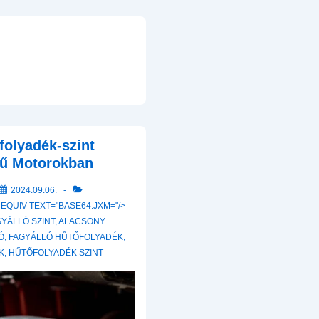
folyadék-szint
sű Motorokban
2024.09.06.
 EQUIV-TEXT="BASE64:JXM="/>
YÁLLÓ SZINT
,
ALACSONY
Ó
,
FAGYÁLLÓ HŰTŐFOLYADÉK
,
K
,
HŰTŐFOLYADÉK SZINT