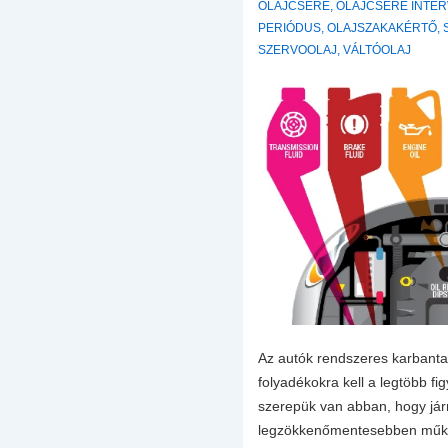
OLAJCSERE
,
OLAJCSERE INTE
PERIÓDUS
,
OLAJSZAKAKÉRTŐ
,
SZERVOOLAJ
,
VÁLTÓOLAJ
Az autók rendszeres karbanta
folyadékokra kell a legtöbb fig
szerepük van abban, hogy já
legzökkenőmentesebben műk