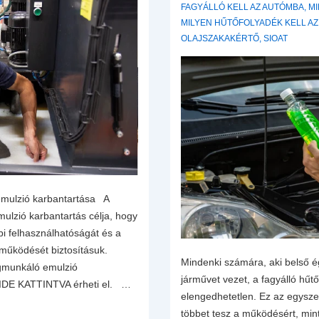
FAGYÁLLÓ KELL AZ AUTÓMBA
,
MI
MILYEN HŰTŐFOLYADÉK KELL A
OLAJSZAKAKÉRTŐ
,
SIOAT
mulzió karbantartása A
lzió karbantartás célja, hogy
bi felhasználhatóságát és a
működését biztosításuk.
Mindenki számára, aki belső é
gmunkáló emulzió
járművet vezet, a fagyálló hűt
et IDE KATTINTVA érheti el. …
elengedhetetlen. Ez az egysze
többet tesz a működésért, min