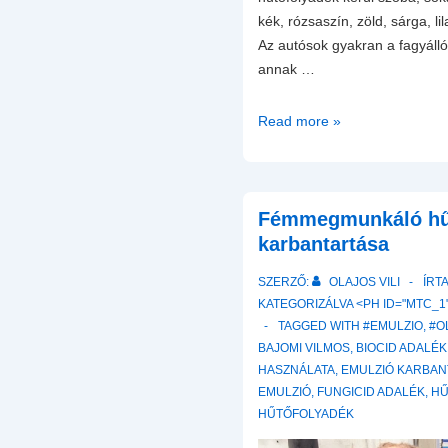
kék, rózsaszín, zöld, sárga, l
Az autósok gyakran a fagyáll
annak …
A
Read more »
Fagyálló
hűtőfolyadék.
Amiről
szinte
Fémmegmunkáló hű
sose
karbantartása
esik
SZERZŐ:
OLAJOS VILI
ÍRT
szó,
KATEGORIZÁLVA <PH ID="MTC_1"
pedig
TAGGED WITH
#EMULZIO
,
#O
elengedhetetlen
BAJOMI VILMOS
,
BIOCID ADALÉK
a
HASZNÁLATA
,
EMULZIÓ KARBAN
hibamentes
EMULZIÓ
,
FUNGICID ADALÉK
,
HŰ
működéshez
HŰTŐFOLYADÉK