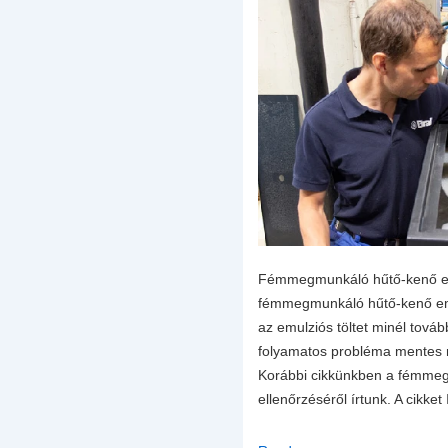
Fémmegmunkáló hűtő-kenő e
fémmegmunkáló hűtő-kenő emu
az emulziós töltet minél továb
folyamatos probléma mentes 
Korábbi cikkünkben a fémme
ellenőrzéséről írtunk. A cikk