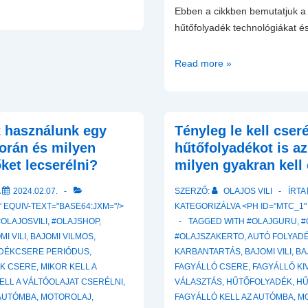
Ebben a cikkben bemutatjuk a 
hűtőfolyadék technológiákat é
Így
Read more »
válaszd
ki
az
t használunk egy
autódba
Tényleg le kell cseré
való
orán és milyen
hűtőfolyadékot is a
fagyálló
őket lecserélni?
milyen gyakran kell 
hűtőfolyadékot
A
2024.02.07.
SZERZŐ:
OLAJOS VILI
ÍRTA
 EQUIV-TEXT="BASE64:JXM="/>
KATEGORIZÁLVA <PH ID="MTC_1"
#OLAJOSVILI
,
#OLAJSHOP
,
TAGGED WITH
#OLAJGURU
,
#
MI VILI
,
BAJOMI VILMOS
,
#OLAJSZAKERTO
,
AUTÓ FOLYAD
DÉKCSERE PERIÓDUS
,
KARBANTARTÁS
,
BAJOMI VILI
,
BA
K CSERE
,
MIKOR KELL A
FAGYÁLLÓ CSERE
,
FAGYÁLLÓ KI
ELL A VÁLTÓOLAJAT CSERÉLNI
,
VÁLASZTÁS
,
HŰTŐFOLYADÉK
,
HŰ
 AUTÓMBA
,
MOTOROLAJ
,
FAGYÁLLÓ KELL AZ AUTÓMBA
,
M