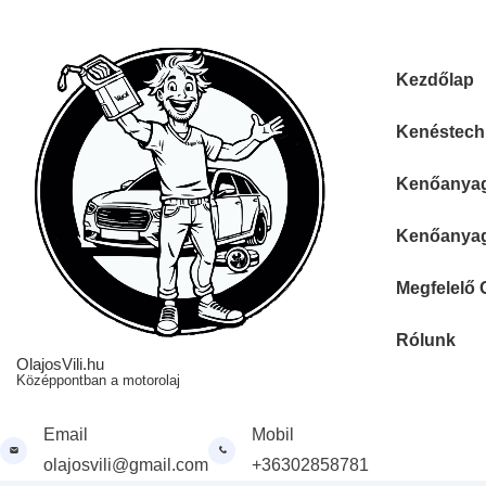
↓
Skip
to
Fő
Kezdőlap
Main
navigáció
Content
Kenéstechn
Kenőanyag 
Kenőanyag 
Megfelelő 
Rólunk
OlajosVili.hu
Középpontban a motorolaj
Email
Mobil
olajosvili@gmail.com
+36302858781