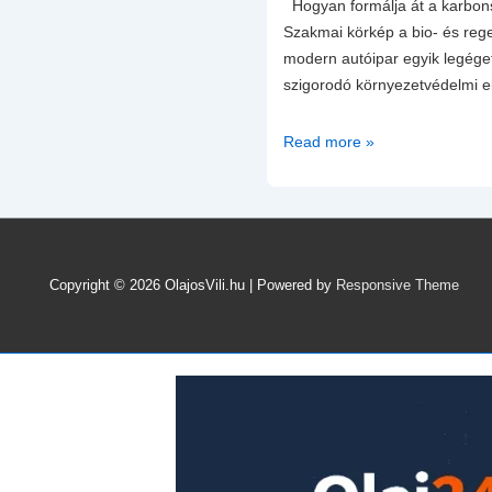
Hogyan formálja át a karbon
Szakmai körkép a bio- és rege
modern autóipar egyik legége
szigorodó környezetvédelmi 
Fenntarthatósági
Read more »
Paradigmaváltás
a
Tribológiában:
Az
Alapolaj-
Copyright © 2026
OlajosVili.hu
| Powered by
Responsive Theme
kémiától
a
Gyártási
Folyamatok
Dekarbonizációjáig