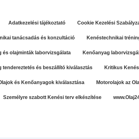
Adatkezelési tájékoztató
Cookie Kezelési Szabályz
ikai tanácsadás és konzultáció
Kenéstechnikai trénin
és olajminták laborvizsgálata
Kenőanyag laborvizsgála
tendereztetés és beszállító kiválasztás
Kritikus Kené
Olajok és Kenőanyagok kiválasztása
Motorolajok az Ola
Személyre szabott Kenési terv elkészítése
www.Olaj2
Secondary