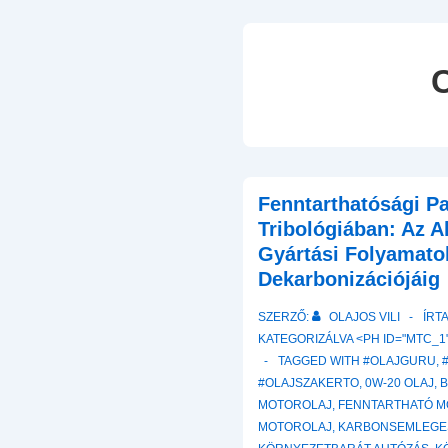
Fenntarthatósági P
Tribológiában: Az A
Gyártási Folyamato
Dekarbonizációjáig
SZERZŐ:
OLAJOS VILI
ÍRT
KATEGORIZÁLVA <PH ID="MTC_1"
TAGGED WITH
#OLAJGURU
,
#OLAJSZAKERTO
,
0W-20 OLAJ
,
B
MOTOROLAJ
,
FENNTARTHATÓ M
MOTOROLAJ
,
KARBONSEMLEGE