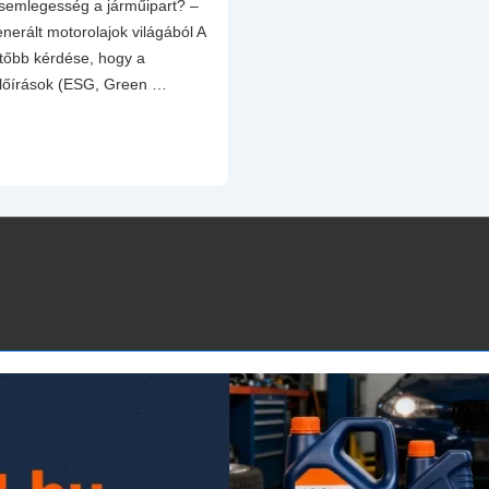
semlegesség a járműipart? –
nerált motorolajok világából A
tőbb kérdése, hogy a
előírások (ESG, Green …