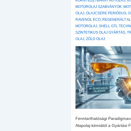
KÖRNYEZETBARÁT AUTÓZÁS
,
K
MOTOROLAJ SZABVÁNYOK
,
MOT
OLAJ
,
OLAJCSERE PERIÓDUS
,
O
RAVENOL ECO
,
REGENERÁLT A
MOTOROLAJ
,
SHELL GTL TECH
SZINTETIKUS OLAJ GYÁRTÁS
,
T
OLAJ
,
ZÖLD OLAJ
Fenntarthatósági Paradigmavá
Alapolaj-kémiától a Gyártási 