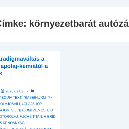
Navigation
Címke:
környezetbarát autóz
aradigmaváltás a
lapolaj-kémiától a
k
A
2026.02.02.
 EQUIV-TEXT="BASE64:JXM="/>
#OLAJOSVILI
,
#OLAJSHOP
,
AJOMI VILI
,
BAJOMI VILMOS
,
BIO
OTOROLAJ
,
FUCHS TITAN
,
HIBRID
S KENŐANYAG
,