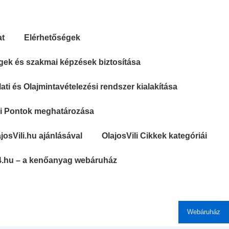
at
Elérhetőségek
gek és szakmai képzések biztosítása
ti és Olajmintavételezési rendszer kialakítása
si Pontok meghatározása
josVili.hu ajánlásával
OlajosVili Cikkek kategóriái
4.hu – a kenőanyag webáruház
Webáruház