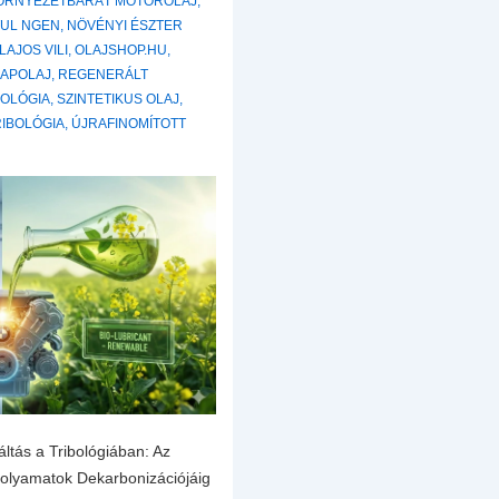
ÖRNYEZETBARÁT MOTOROLAJ
,
UL NGEN
,
NÖVÉNYI ÉSZTER
LAJOS VILI
,
OLAJSHOP.HU
,
LAPOLAJ
,
REGENERÁLT
NOLÓGIA
,
SZINTETIKUS OLAJ
,
RIBOLÓGIA
,
ÚJRAFINOMÍTOTT
ltás a Tribológiában: Az
Folyamatok Dekarbonizációjáig