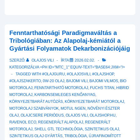
Fenntarthatósági Paradigmaváltás a
Tribológiában: Az Alapolaj-kémiától a
Gyártási Folyamatok Dekarbonizációjáig
SZERZŐ:
OLAJOS VILI
ÍRTA
2026.02.02.
KATEGORIZÁLVA <PH ID="MTC_1" EQUIV-TEXT="BASE64:JXM="/>
TAGGED WITH
#OLAJGURU
,
#OLAJOSVILI
,
#OLAJSHOP
,
#OLAJSZAKERTO
,
0W-20 OLAJ
,
BAJOMI VILI
,
BAJOMI VILMOS
,
BIO
MOTOROLAJ
,
FENNTARTHATÓ MOTOROLAJ
,
FUCHS TITAN
,
HIBRID
MOTOROLAJ
,
KARBONSEMLEGES KENŐANYAG
,
KÖRNYEZETBARÁT AUTÓZÁS
,
KÖRNYEZETBARÁT MOTOROLAJ
,
MOTOROLAJ SZABVÁNYOK
,
MOTUL NGEN
,
NÖVÉNYI ÉSZTER
OLAJ
,
OLAJCSERE PERIÓDUS
,
OLAJOS VILI
,
OLAJSHOP.HU
,
RAVENOL ECO
,
REGENERÁLT ALAPOLAJ
,
REGENERÁLT
MOTOROLAJ
,
SHELL GTL TECHNOLÓGIA
,
SZINTETIKUS OLAJ
,
SZINTETIKUS OLAJ GYÁRTÁS
,
TRIBOLÓGIA
,
ÚJRAFINOMÍTOTT