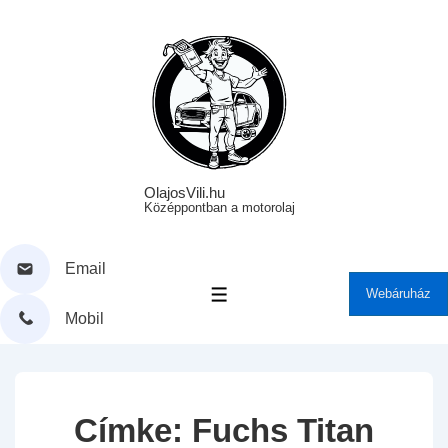
↓
Skip
to
Main
Content
OlajosVili.hu
Középpontban a motorolaj
Email
Webáruház
MENÜ
Mobil
Címke:
Fuchs Titan