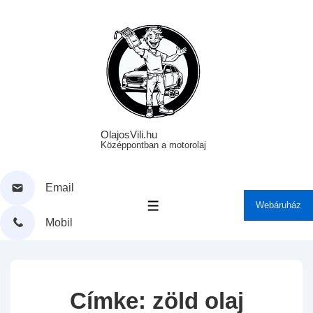
↓
Skip
to
Main
Content
OlajosVili.hu
Középpontban a motorolaj
Email
Webáruház
MENÜ
Mobil
Címke:
zöld olaj