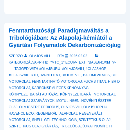
Fenntarthatósági Paradigmaváltás a
Tribológiában: Az Alapolaj-kémiától a
Gyártási Folyamatok Dekarbonizációjáig
SZERZŐ:
OLAJOS VILI
ÍRTA
2026.02.02.
KATEGORIZÁLVA <PH ID="MTC_1" EQUIV-TEXT="BASE64:JXM="/>
TAGGED WITH
#OLAJGURU
,
#OLAJOSVILI
,
#OLAJSHOP
,
#OLAJSZAKERTO
,
0W-20 OLAJ
,
BAJOMI VILI
,
BAJOMI VILMOS
,
BIO
MOTOROLAJ
,
FENNTARTHATÓ MOTOROLAJ
,
FUCHS TITAN
,
HIBRID
MOTOROLAJ
,
KARBONSEMLEGES KENŐANYAG
,
KÖRNYEZETBARÁT AUTÓZÁS
,
KÖRNYEZETBARÁT MOTOROLAJ
,
MOTOROLAJ SZABVÁNYOK
,
MOTUL NGEN
,
NÖVÉNYI ÉSZTER
OLAJ
,
OLAJCSERE PERIÓDUS
,
OLAJOS VILI
,
OLAJSHOP.HU
,
RAVENOL ECO
,
REGENERÁLT ALAPOLAJ
,
REGENERÁLT
MOTOROLAJ
,
SHELL GTL TECHNOLÓGIA
,
SZINTETIKUS OLAJ
,
SZINTETIKUS OLAJ GYÁRTÁS
,
TRIBOLÓGIA
,
ÚJRAFINOMÍTOTT