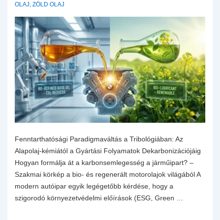
OLAJ
,
ZÖLD OLAJ
Fenntarthatósági Paradigmaváltás a Tribológiában: Az
Alapolaj-kémiától a Gyártási Folyamatok Dekarbonizációjáig
Hogyan formálja át a karbonsemlegesség a járműipart? –
Szakmai körkép a bio- és regenerált motorolajok világából A
modern autóipar egyik legégetőbb kérdése, hogy a
szigorodó környezetvédelmi előírások (ESG, Green …