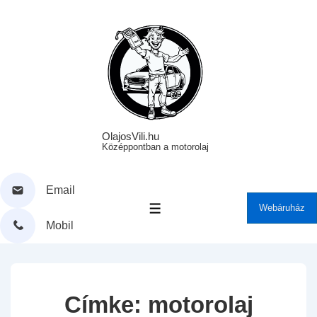
↓
Skip
to
Main
Content
OlajosVili.hu
Középpontban a motorolaj
Email
Webáruház
MENÜ
Mobil
Címke:
motorolaj