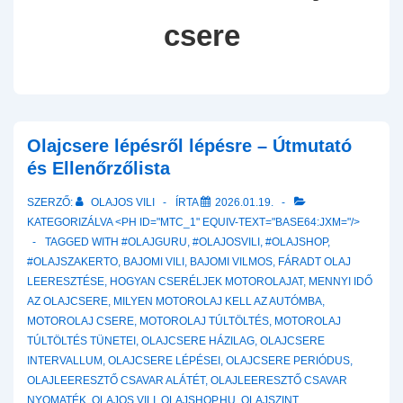
csere
Olajcsere lépésről lépésre – Útmutató
és Ellenőrzőlista
SZERZŐ:
OLAJOS VILI
ÍRTA
2026.01.19.
KATEGORIZÁLVA <PH ID="MTC_1" EQUIV-TEXT="BASE64:JXM="/>
TAGGED WITH
#OLAJGURU
,
#OLAJOSVILI
,
#OLAJSHOP
,
#OLAJSZAKERTO
,
BAJOMI VILI
,
BAJOMI VILMOS
,
FÁRADT OLAJ
LEERESZTÉSE
,
HOGYAN CSERÉLJEK MOTOROLAJAT
,
MENNYI IDŐ
AZ OLAJCSERE
,
MILYEN MOTOROLAJ KELL AZ AUTÓMBA
,
MOTOROLAJ CSERE
,
MOTOROLAJ TÚLTÖLTÉS
,
MOTOROLAJ
TÚLTÖLTÉS TÜNETEI
,
OLAJCSERE HÁZILAG
,
OLAJCSERE
INTERVALLUM
,
OLAJCSERE LÉPÉSEI
,
OLAJCSERE PERIÓDUS
,
OLAJLEERESZTŐ CSAVAR ALÁTÉT
,
OLAJLEERESZTŐ CSAVAR
NYOMATÉK
,
OLAJOS VILI
,
OLAJSHOP.HU
,
OLAJSZINT