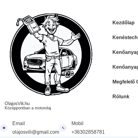
↓
Skip
to
Fő
Kezdőlap
Main
navigáció
Content
Kenéstechn
Kenőanyag 
Kenőanyag 
Megfelelő 
Rólunk
OlajosVili.hu
Középpontban a motorolaj
Email
Mobil
olajosvili@gmail.com
+36302858781