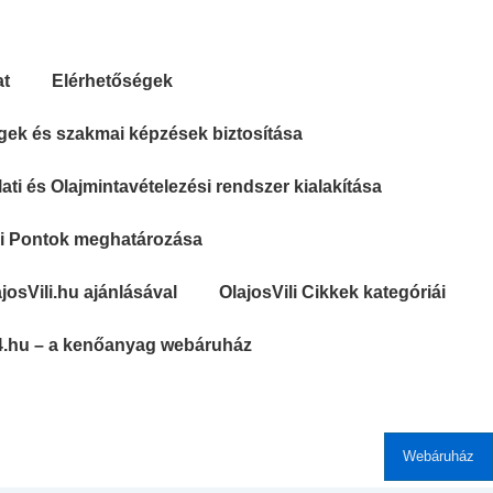
at
Elérhetőségek
gek és szakmai képzések biztosítása
ti és Olajmintavételezési rendszer kialakítása
si Pontok meghatározása
josVili.hu ajánlásával
OlajosVili Cikkek kategóriái
4.hu – a kenőanyag webáruház
Webáruház