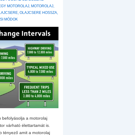
 EGY MOTOROLAJ
,
MOTOROLAJ
,
LAJCSERE
,
OLAJCSERE HOSSZA
,
SI MÓDOK
 befolyásolja a motorolaj
tor várható élettartamát is.
b tényező amit a motorolaj