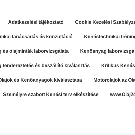
Adatkezelési tájékoztató
Cookie Kezelési Szabályz
ikai tanácsadás és konzultáció
Kenéstechnikai trénin
és olajminták laborvizsgálata
Kenőanyag laborvizsgála
tendereztetés és beszállító kiválasztás
Kritikus Kené
Olajok és Kenőanyagok kiválasztása
Motorolajok az Ola
Személyre szabott Kenési terv elkészítése
www.Olaj2
Secondary