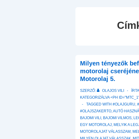
Cím
Milyen tényezők bef
motorolaj cseréjén
Motorolaj 5.
SZERZŐ:
OLAJOS VILI
ÍRT
KATEGORIZÁLVA <PH ID="MTC_1"
TAGGED WITH
#OLAJGURU
,
#OLAJSZAKERTO
,
AUTÓ HASZNÁ
BAJOMI VILI
,
BAJOMI VILMOS
,
LE
EGY MOTOROLAJ
,
MELYIK A LE
MOTOROLAJAT VÁLASSZAM
,
ME
MILYEN OLAJAT VÁLASSZAK
,
MI