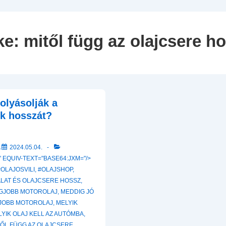
Navigation
ke:
mitől függ az olajcsere h
olyásolják a
ek hosszát?
A
2024.05.04.
 EQUIV-TEXT="BASE64:JXM="/>
#OLAJOSVILI
,
#OLAJSHOP
,
LAT ÉS OLAJCSERE HOSSZ
,
GJOBB MOTOROLAJ
,
MEDDIG JÓ
GJOBB MOTOROLAJ
,
MELYIK
LYIK OLAJ KELL AZ AUTÓMBA
,
TŐL FÜGG AZ OLAJCSERE