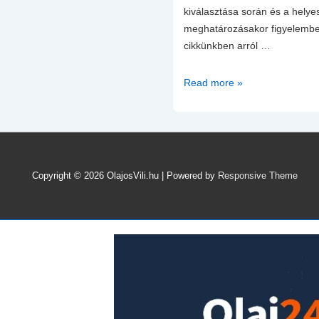
kiválasztása során és a helye
meghatározásakor figyelembe
cikkünkben arról …
Milyen
Read more »
tényezők
befolyásolják
a
motorolaj
cseréjének
Copyright © 2026
OlajosVili.hu
| Powered by
Responsive Theme
hosszát?
Motorolaj
5.