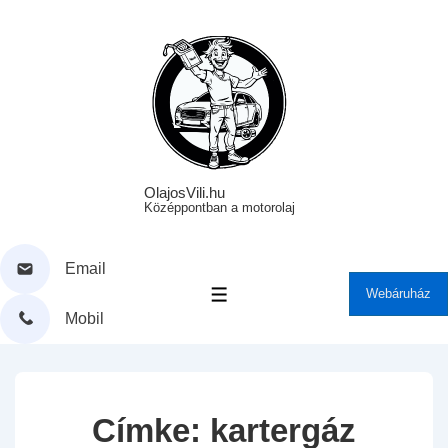
↓
Skip
to
Main
Content
OlajosVili.hu
Középpontban a motorolaj
Email
Webáruház
MENÜ
Mobil
Címke:
kartergáz