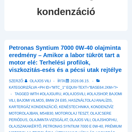
kondenzáció
Petronas Syntium 7000 0W-40 olajminta
eredmény – Amikor a labor tükröt tart a
motor elé: Terhelési profilok,
viszkozitás-esés és a pécsi utak rejtélye
SZERZŐ:
OLAJOS VILI
ÍRTA
2026.06.15.
KATEGORIZÁLVA <PH ID="MTC_1" EQUIV-TEXT="BASE64:JXM="/>
TAGGED WITH
#OLAJGURU
,
#OLAJOSVILI
,
#OLAJSHOP
,
BAJOMI
VILI
,
BAJOMI VILMOS
,
BMW Z4 E85
,
HASZNÁLTOLAJ ANALÍZIS
,
KARTERGÁZ KONDENZÁCIÓ
,
KENÉSTECHNIKA
,
KONDENZVÍZ
MOTOROLAJBAN
,
M54B30
,
MOTOROLAJ TESZT
,
OLAJCSERE
PERIÓDUS
,
OLAJMINTA VIZSGÁLAT
,
OLAJOS VILI
,
OLAJSHOP.HU
,
OLAJSZAKAKÉRTŐ
,
PETRONAS SYNTIUM 7000 E 0W-40
,
PRÉMIUM