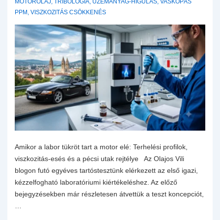
MOTOROLAJ
,
TRIBOLÓGIA
,
ÜZEMANYAG-HÍGULÁS
,
VASKOPÁS
PPM
,
VISZKOZITÁS CSÖKKENÉS
Amikor a labor tükröt tart a motor elé: Terhelési profilok,
viszkozitás-esés és a pécsi utak rejtélye Az Olajos Vili
blogon futó egyéves tartóstesztünk elérkezett az első igazi,
kézzelfogható laboratóriumi kiértékeléshez. Az előző
bejegyzésekben már részletesen átvettük a teszt koncepciót,
…