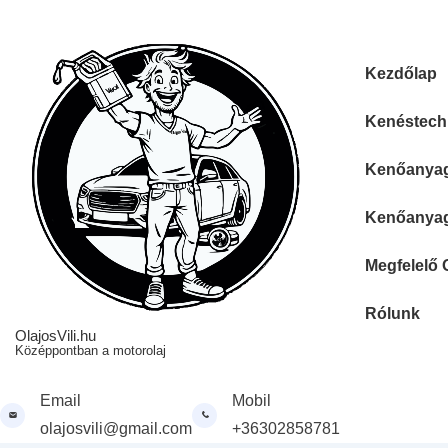
↓
Skip
to
Fő
Kezdőlap
Main
navigáció
Content
Kenéstechn
Kenőanyag 
Kenőanyag 
Megfelelő 
Rólunk
OlajosVili.hu
Középpontban a motorolaj
Email
Mobil
olajosvili@gmail.com
+36302858781