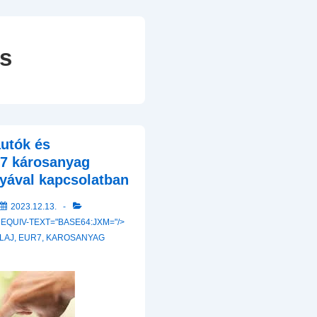
s
autók és
 7 károsanyag
yával kapcsolatban
2023.12.13.
 EQUIV-TEXT="BASE64:JXM="/>
LAJ
,
EUR7
,
KAROSANYAG