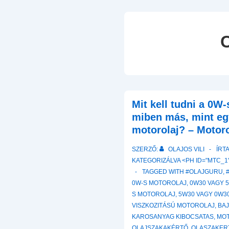
Mit kell tudni a 0W
miben más, mint e
motorolaj? – Motoro
SZERZŐ:
OLAJOS VILI
ÍRT
KATEGORIZÁLVA <PH ID="MTC_1"
TAGGED WITH
#OLAJGURU
,
0W-S MOTOROLAJ
,
0W30 VAGY 
S MOTOROLAJ
,
5W30 VAGY 0W3
VISZKOZITÁSÚ MOTOROLAJ
,
BAJ
KAROSANYAG KIBOCSATAS
,
MO
OLAJSZAKAKÉRTŐ
,
OLASZAKER