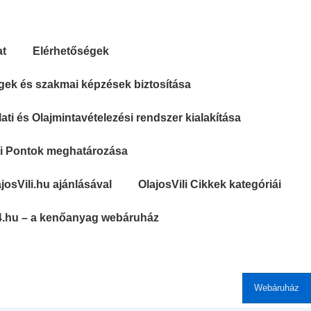
at
Elérhetőségek
gek és szakmai képzések biztosítása
ti és Olajmintavételezési rendszer kialakítása
si Pontok meghatározása
josVili.hu ajánlásával
OlajosVili Cikkek kategóriái
4.hu – a kenőanyag webáruház
Webáruház