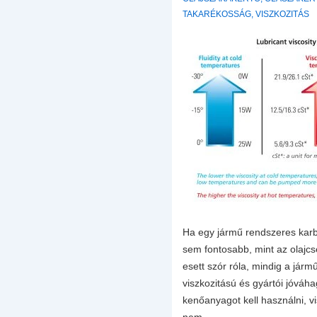
TAKARÉKOSSÁG
,
VISZKOZITÁS
Ha egy jármű rendszeres karb
sem fontosabb, mint az olajc
esett szór róla, mindig a jármű 
viszkozitású és gyártói jóváh
kenőanyagot kell használni, v