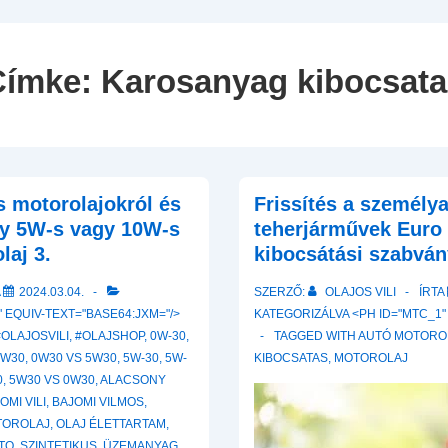
Navigation
Címke:
Karosanyag kibocsata
-s motorolajokról és
Frissítés a személy
gy 5W-s vagy 10W-s
teherjárművek Euro
laj 3.
kibocsátási szabván
A
2024.03.04.
SZERZŐ:
OLAJOS VILI
ÍRTA
 EQUIV-TEXT="BASE64:JXM="/>
KATEGORIZÁLVA <PH ID="MTC_1"
#OLAJOSVILI
,
#OLAJSHOP
,
0W-30
,
TAGGED WITH
AUTÓ MOTORO
5W30
,
0W30 VS 5W30
,
5W-30
,
5W-
KIBOCSATAS
,
MOTOROLAJ
0
,
5W30 VS 0W30
,
ALACSONY
OMI VILI
,
BAJOMI VILMOS
,
TOROLAJ
,
OLAJ ÉLETTARTAM
,
TO
,
SZINTETIKUS
,
ÜZEMANYAG