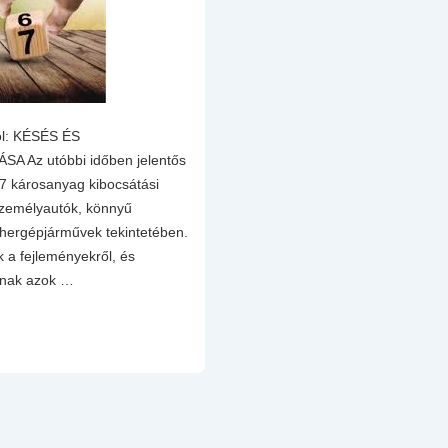
ól: KÉSÉS ÉS
Az utóbbi időben jelentős
 7 károsanyag kibocsátási
személyautók, könnyű
hergépjárművek tekintetében.
 a fejleményekről, és
dnak azok …