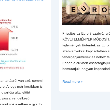
Frissítés az Euro 7 szabványr
KÖVETELMÉNYEK MÓDOSÍTÁSA 
fejlemények történtek az Euro
szabványokkal kapcsolatban 
tehergépjárművek és nehéz te
Ebben a cikkben összefoglaljuk
bemutatjuk, hogyan kapcsoló
antartásról van szó, semmi
Frissítés
Read more »
sere. Ahogy már korábban is
a
gyártója által előírt
személyautók
agyással rendelkező
és
iszont sok esetben a gyártó
teherjárművek