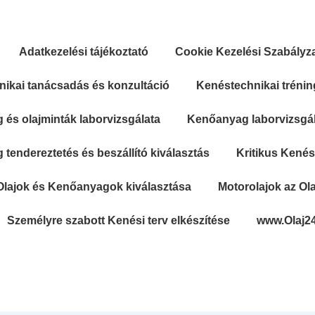
Adatkezelési tájékoztató
Cookie Kezelési Szabályz
ikai tanácsadás és konzultáció
Kenéstechnikai trénin
és olajminták laborvizsgálata
Kenőanyag laborvizsgála
tendereztetés és beszállító kiválasztás
Kritikus Kené
Olajok és Kenőanyagok kiválasztása
Motorolajok az Ola
Személyre szabott Kenési terv elkészítése
www.Olaj2
Secondary