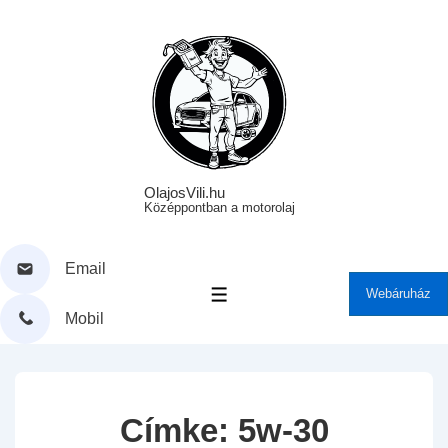
↓
Skip
to
Main
Content
OlajosVili.hu
Középpontban a motorolaj
Email
Webáruház
MENÜ
Mobil
Címke:
5w-30