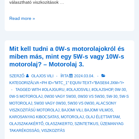
választható viszkozitások …
Az
Read more »
alacsony
viszkozitású
motorolajok
térnyerése
Mit kell tudni a 0W-s motorolajokról és
a
miben más, mint egy 5W-s vagy 10W-s
járműiparban!
motorolaj? – Motorolaj 3.
Tényleg
SZERZŐ:
OLAJOS VILI
ÍRTA
2024.03.04.
leváltja
KATEGORIZÁLVA <PH ID="MTC_1" EQUIV-TEXT="BASE64:JXM="/>
a
TAGGED WITH
#OLAJGURU
,
#OLAJOSVILI
,
#OLAJSHOP
,
0W-30
,
0W-
0W-S MOTOROLAJ
,
0W30 VAGY 5W30
,
0W30 VS 5W30
,
5W-30
,
5W-S
20
MOTOROLAJ
,
5W30 VAGY 0W30
,
5W30 VS 0W30
,
ALACSONY
az
VISZKOZITÁSÚ MOTOROLAJ
,
BAJOMI VILI
,
BAJOMI VILMOS
,
5W-
KAROSANYAG KIBOCSATAS
,
MOTOROLAJ
,
OLAJ ÉLETTARTAM
,
30-
OLAJSZAKAKÉRTŐ
,
OLASZAKERTO
,
SZINTETIKUS
,
ÜZEMANYAG
at?
TAKARÉKOSSÁG
,
VISZKOZITÁS
Motorolaj