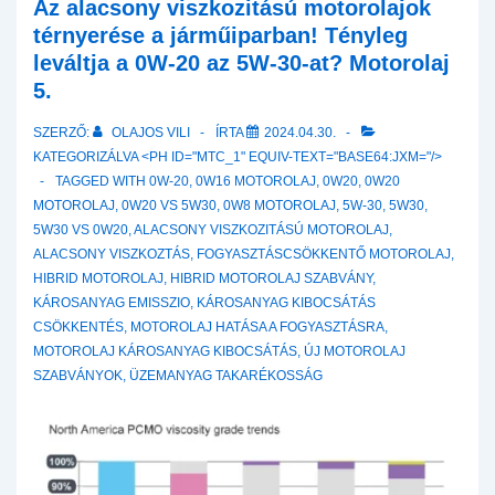
tulajdonságai
Az alacsony viszkozitású motorolajok
térnyerése a járműiparban! Tényleg
leváltja a 0W-20 az 5W-30-at? Motorolaj
5.
SZERZŐ:
OLAJOS VILI
ÍRTA
2024.04.30.
KATEGORIZÁLVA <PH ID="MTC_1" EQUIV-TEXT="BASE64:JXM="/>
TAGGED WITH
0W-20
,
0W16 MOTOROLAJ
,
0W20
,
0W20
MOTOROLAJ
,
0W20 VS 5W30
,
0W8 MOTOROLAJ
,
5W-30
,
5W30
,
5W30 VS 0W20
,
ALACSONY VISZKOZITÁSÚ MOTOROLAJ
,
ALACSONY VISZKOZTÁS
,
FOGYASZTÁSCSÖKKENTŐ MOTOROLAJ
,
HIBRID MOTOROLAJ
,
HIBRID MOTOROLAJ SZABVÁNY
,
KÁROSANYAG EMISSZIO
,
KÁROSANYAG KIBOCSÁTÁS
CSÖKKENTÉS
,
MOTOROLAJ HATÁSA A FOGYASZTÁSRA
,
MOTOROLAJ KÁROSANYAG KIBOCSÁTÁS
,
ÚJ MOTOROLAJ
SZABVÁNYOK
,
ÜZEMANYAG TAKARÉKOSSÁG