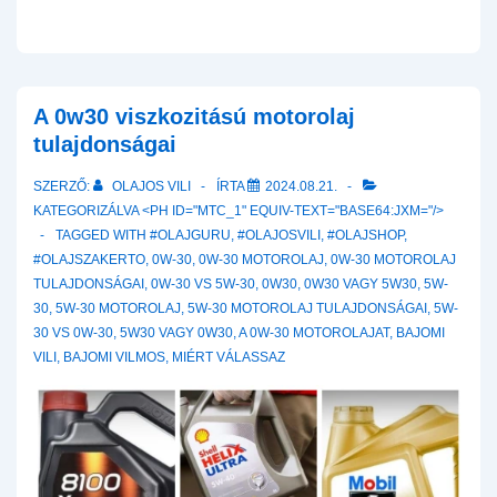
A 0w30 viszkozitású motorolaj
tulajdonságai
SZERZŐ:
OLAJOS VILI
ÍRTA
2024.08.21.
KATEGORIZÁLVA <PH ID="MTC_1" EQUIV-TEXT="BASE64:JXM="/>
TAGGED WITH
#OLAJGURU
,
#OLAJOSVILI
,
#OLAJSHOP
,
#OLAJSZAKERTO
,
0W-30
,
0W-30 MOTOROLAJ
,
0W-30 MOTOROLAJ
TULAJDONSÁGAI
,
0W-30 VS 5W-30
,
0W30
,
0W30 VAGY 5W30
,
5W-
30
,
5W-30 MOTOROLAJ
,
5W-30 MOTOROLAJ TULAJDONSÁGAI
,
5W-
30 VS 0W-30
,
5W30 VAGY 0W30
,
A 0W-30 MOTOROLAJAT
,
BAJOMI
VILI
,
BAJOMI VILMOS
,
MIÉRT VÁLASSAZ