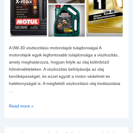
A 0W-30 viszkozitású motorolajok tulajdonságai A
motorolajok egyik legfontosabb tulajdonsága a viszkozitás,
amely meghatározza, hogyan folyik az olaj különböző
hőmérsékleteken. A viszkozitás befolyásolja az olaj
kenőképességét, és ezzel együtt a motor védelmét és
hatékonyságát is. A megfelelő viszkozitású olaj kiválasztása
…
A
Read more »
0w30
viszkozitású
motorolaj