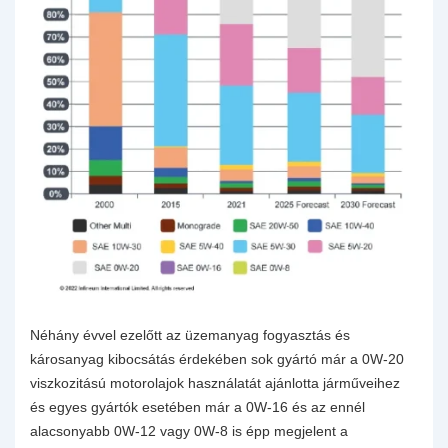
Néhány évvel ezelőtt az üzemanyag fogyasztás és
károsanyag kibocsátás érdekében sok gyártó már a 0W-20
viszkozitású motorolajok használatát ajánlotta járműveihez
és egyes gyártók esetében már a 0W-16 és az ennél
alacsonyabb 0W-12 vagy 0W-8 is épp megjelent a