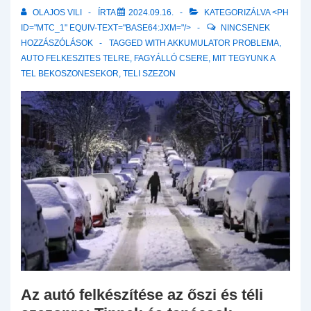
OLAJOS VILI
ÍRTA
2024.09.16.
KATEGORIZÁLVA <PH
ID="MTC_1" EQUIV-TEXT="BASE64:JXM="/>
NINCSENEK
HOZZÁSZÓLÁSOK
TAGGED WITH
AKKUMULATOR PROBLEMA
,
AUTO FELKESZITES TELRE
,
FAGYÁLLÓ CSERE
,
MIT TEGYUNK A
TEL BEKOSZONESEKOR
,
TELI SZEZON
Az autó felkészítése az őszi és téli