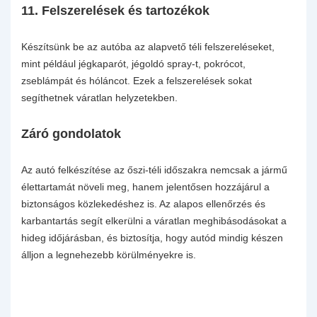
11.
Felszerelések és tartozékok
Készítsünk be az autóba az alapvető téli felszereléseket,
mint például jégkaparót, jégoldó spray-t, pokrócot,
zseblámpát és hóláncot. Ezek a felszerelések sokat
segíthetnek váratlan helyzetekben.
Záró gondolatok
Az autó felkészítése az őszi-téli időszakra nemcsak a jármű
élettartamát növeli meg, hanem jelentősen hozzájárul a
biztonságos közlekedéshez is. Az alapos ellenőrzés és
karbantartás segít elkerülni a váratlan meghibásodásokat a
hideg időjárásban, és biztosítja, hogy autód mindig készen
álljon a legnehezebb körülményekre is.