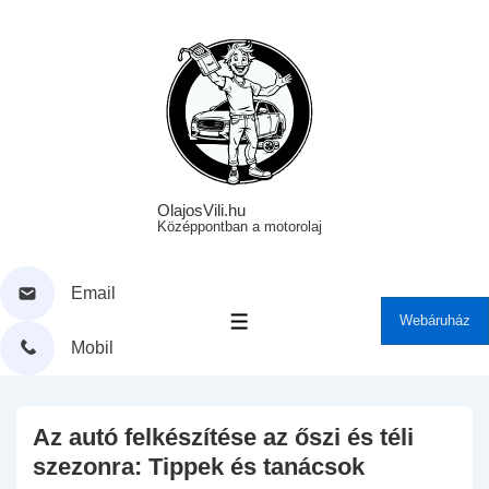
↓
Skip
to
Main
Content
OlajosVili.hu
Középpontban a motorolaj
Email
Webáruház
MENÜ
Mobil
Az autó felkészítése az őszi és téli
szezonra: Tippek és tanácsok