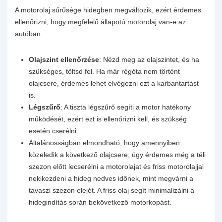
A motorolaj sűrűsége hidegben megváltozik, ezért érdemes
ellenőrizni, hogy megfelelő állapotú motorolaj van-e az
autóban.
Olajszint ellenőrzése
: Nézd meg az olajszintet, és ha
szükséges, töltsd fel. Ha már régóta nem történt
olajcsere, érdemes lehet elvégezni ezt a karbantartást
is.
Légszűrő
: A tiszta légszűrő segíti a motor hatékony
működését, ezért ezt is ellenőrizni kell, és szükség
esetén cserélni.
Általánosságban elmondható, hogy amennyiben
közeledik a következő olajcsere, úgy érdemes még a téli
szezon előtt lecserélni a motorolajat és friss motorolajjal
nekikezdeni a hideg nedves időnek, mint megvárni a
tavaszi szezon elejét. A friss olaj segít minimalizálni a
hidegindítás során bekövetkező motorkopást.