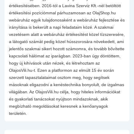
értékesítésében. 2016-tól a Lavina Szerviz Kft.-nél betöltött
értékesítési pozíciómmal párhuzamosan az OlajShop.hu
webáruház egyik tulajdonosaként a webáruház fejlesztése és
irányítása is bekerült a napi feladataim közé. A szakmai
vezetésem alatt a webáruház értékesítést közel tízszeresére,
a látogató számát pedig közel hússzorosára növekedett, ami
jelentős szakmai sikert hozott számomra, és tovább bővítette
kapcsolati hálómat az iparágban. 2023-ban úgy döntöttem,
hogy új kihívások után nézek, és létrehoztam az
OlajosVili.hu-t. Ezen a platformon az elmúlt 15 év során
szerzett tapasztalataimat osztom meg, hogy segítsek
másoknak eligazodni a kenéstechnika bonyolult, de izgalmas
világában. Az OlajosVili.hu célja, hogy hiteles információkat
és gyakorlati tanácsokat nyújtson mindazoknak, akik
megbízható megoldásokat keresnek a kenőanyagok
területén.