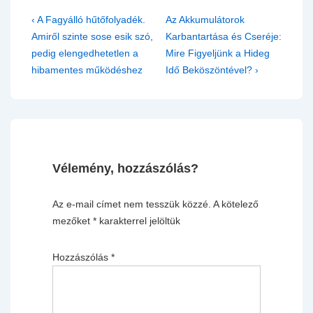
Bejegyzés
Previous
Next
‹ A Fagyálló hűtőfolyadék.
Az Akkumulátorok
navigáció
Post
Post
Amiről szinte sose esik szó,
Karbantartása és Cseréje:
is
is
pedig elengedhetetlen a
Mire Figyeljünk a Hideg
hibamentes működéshez
Idő Beköszöntével? ›
Vélemény, hozzászólás?
Az e-mail címet nem tesszük közzé.
A kötelező
mezőket
*
karakterrel jelöltük
Hozzászólás
*