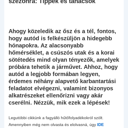
szezonra: Tippek és tanácsok
Ahogy közeledik az ősz és a tél, fontos,
hogy autód is felkészüljön a hidegebb
hónapokra. Az alacsonyabb
hőmérséklet, a csúszós utak és a korai
sötétedés mind olyan tényezők, amelyek
próbára tehetik a járművet. Ahhoz, hogy
autód a legjobb formában legyen,
érdemes néhány alapvető karbantartási
feladatot elvégezni, valamint bizonyos
alkatrészeket ellenőrizni vagy akár
cserélni. Nézzük, mik ezek a lépések!
Legutóbbi cikkünk a fagyálló hűtőfolyadékokról szólt.
Amennyiben még nem olvasta és elolvasná, úgy
IDE