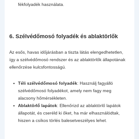
fékfolyadék használata.
6.
Szélvédőmosó folyadék és ablaktörlők
Az esős, havas időjárásban a tiszta látás elengedhetetlen,
így a szélvédőmosó rendszer és az ablaktörlők állapotának
ellenőrzése kulcsfontosságú.
Téli szélvédőmosó folyadék
: Használj fagyálló
szélvédőmosó folyadékot, amely nem fagy meg
alacsony hőmérsékleten.
Ablaktörlő lapátok
: Ellenőrizd az ablaktörlő lapátok
állapotát, és cseréld ki őket, ha már elhasználódtak,
hiszen a csíkos törlés balesetveszélyes lehet.