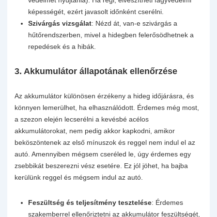
képességét, ezért javasolt időnként cserélni.
Szivárgás vizsgálat
: Nézd át, van-e szivárgás a
hűtőrendszerben, mivel a hidegben felerősödhetnek a
repedések és a hibák.
3.
Akkumulátor állapotának ellenőrzése
Az akkumulátor különösen érzékeny a hideg időjárásra, és
könnyen lemerülhet, ha elhasználódott. Érdemes még most,
a szezon elején lecserélni a kevésbé acélos
akkumulátorokat, nem pedig akkor kapkodni, amikor
beköszöntenek az első mínuszok és reggel nem indul el az
autó. Amennyiben mégsem cseréled le, úgy érdemes egy
zsebbikát beszerezni vész esetére. Ez jól jöhet, ha bajba
kerülünk reggel és mégsem indul az autó.
Feszültség és teljesítmény tesztelése
: Érdemes
szakemberrel ellenőriztetni az akkumulátor feszültségét,