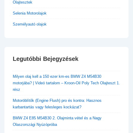
Olajtesztek
Selenia Motorolajok
Személyautó olajok
Legutóbbi Bejegyzések
​Milyen olaj kell a 150 ezer km-es BMW Z4 M54B30
motorjába? | Videó tartalom – Kroon-Oil Poly Tech Olajteszt 1.
rész
Motoröblítők (Engine Flush) pro és kontra: Hasznos
karbantartás vagy felesleges kockázat?
BMW Z4 E85 M54B30 2. Olajminta vétel és a Nagy
Olaszországi Nyúzópróba