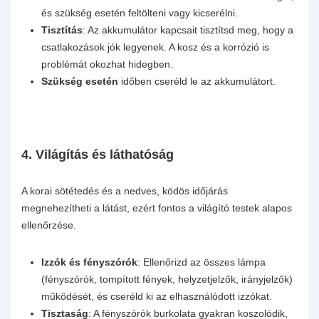
és szükség esetén feltölteni vagy kicserélni.
Tisztítás
: Az akkumulátor kapcsait tisztítsd meg, hogy a
csatlakozások jók legyenek. A kosz és a korrózió is
problémát okozhat hidegben.
Szükség esetén
időben cseréld le az akkumulátort.
4.
Világítás és láthatóság
A korai sötétedés és a nedves, ködös időjárás
megnehezítheti a látást, ezért fontos a világító testek alapos
ellenőrzése.
Izzók és fényszórók
: Ellenőrizd az összes lámpa
(fényszórók, tompított fények, helyzetjelzők, irányjelzők)
működését, és cseréld ki az elhasználódott izzókat.
Tisztaság
: A fényszórók burkolata gyakran koszolódik,