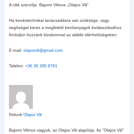
A cikk szerzője: Bajomi Vilmos „Olajos Vili”
Ha kenéstechnikai tanácsadásra van szüksége, vagy
segítséget keres a megfelelő kenőanyagok kiválasztásához,
forduljon hozzánk bizalommal az alábbi elérhetőségeken:
E-mail:
olajosvili@gmail.com
Telefon:
+36 30 285 8781
Rólunk
Olajos Vili
Bajomi Vilmos vagyok, az Olajos Vili alapítója. Az "Olajos Vili"