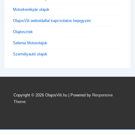
Motorkerékpár olajok
OlajosVili weboldallal kapcsolatos bejegyzés
Olajtesztek
Selenia Motorolajok
Személyautó olajok
Copyright © 2026
OlajosVili.hu
| Powered by
Responsive
Theme