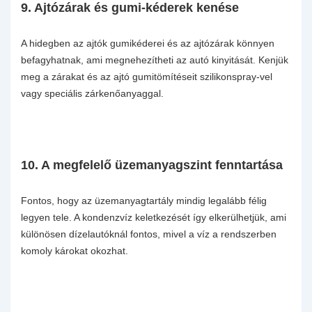
9.
Ajtózárak és gumi-kéderek kenése
A hidegben az ajtók gumikéderei és az ajtózárak könnyen
befagyhatnak, ami megnehezítheti az autó kinyitását. Kenjük
meg a zárakat és az ajtó gumitömítéseit szilikonspray-vel
vagy speciális zárkenőanyaggal.
10. A megfelelő ü
zemanyagszint fenntartása
Fontos, hogy az üzemanyagtartály mindig legalább félig
legyen tele. A kondenzvíz keletkezését így elkerülhetjük, ami
különösen dízelautóknál fontos, mivel a víz a rendszerben
komoly károkat okozhat.