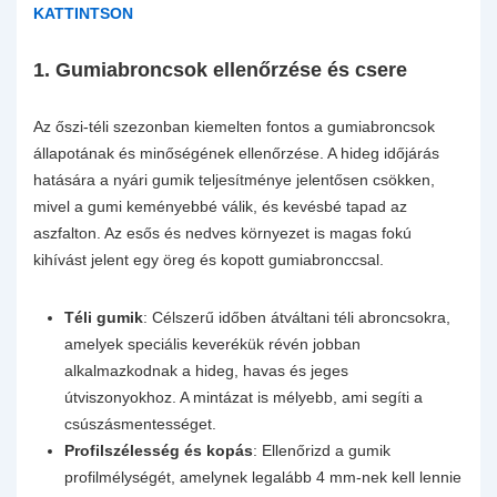
KATTINTSON
1.
Gumiabroncsok ellenőrzése és csere
Az őszi-téli szezonban kiemelten fontos a gumiabroncsok
állapotának és minőségének ellenőrzése. A hideg időjárás
hatására a nyári gumik teljesítménye jelentősen csökken,
mivel a gumi keményebbé válik, és kevésbé tapad az
aszfalton. Az esős és nedves környezet is magas fokú
kihívást jelent egy öreg és kopott gumiabronccsal.
Téli gumik
: Célszerű időben átváltani téli abroncsokra,
amelyek speciális keverékük révén jobban
alkalmazkodnak a hideg, havas és jeges
útviszonyokhoz. A mintázat is mélyebb, ami segíti a
csúszásmentességet.
Profilszélesség és kopás
: Ellenőrizd a gumik
profilmélységét, amelynek legalább 4 mm-nek kell lennie