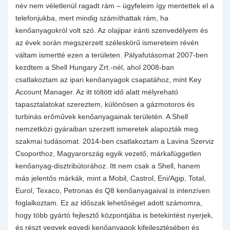
név nem véletlenül ragadt rám – ügyfeleim így mentettek el a
telefonjukba, mert mindig számíthattak rám, ha
kenőanyagokról volt szó. Az olajipar iránti szenvedélyem és
az évek során megszerzett széleskörű ismereteim révén
váltam ismertté ezen a területen. Pályafutásomat 2007-ben
kezdtem a Shell Hungary Zrt.-nél, ahol 2008-ban
csatlakoztam az ipari kenőanyagok csapatához, mint Key
Account Manager. Az itt töltött idő alatt mélyreható
tapasztalatokat szereztem, különösen a gázmotoros és
turbinás erőművek kenőanyagainak területén. A Shell
nemzetközi gyáraiban szerzett ismeretek alapozták meg
szakmai tudásomat. 2014-ben csatlakoztam a Lavina Szerviz
Csoporthoz, Magyarország egyik vezető, márkafüggetlen
kenőanyag-disztribútorához. Itt nem csak a Shell, hanem
más jelentős márkák, mint a Mobil, Castrol, Eni/Agip, Total,
Eurol, Texaco, Petronas és Q8 kenőanyagaival is intenzíven
foglalkoztam. Ez az időszak lehetőséget adott számomra,
hogy több gyártó fejlesztő központjába is betekintést nyerjek,
és részt vegyek egyedi kenőanyagok kifejlesztésében és