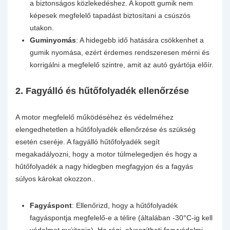
a biztonságos közlekedéshez. A kopott gumik nem
képesek megfelelő tapadást biztosítani a csúszós
utakon.
Guminyomás
: A hidegebb idő hatására csökkenhet a
gumik nyomása, ezért érdemes rendszeresen mérni és
korrigálni a megfelelő szintre, amit az autó gyártója előír.
2.
Fagyálló és hűtőfolyadék ellenőrzése
A motor megfelelő működéséhez és védelméhez
elengedhetetlen a hűtőfolyadék ellenőrzése és szükség
esetén cseréje. A fagyálló hűtőfolyadék segít
megakadályozni, hogy a motor túlmelegedjen és hogy a
hűtőfolyadék a nagy hidegben megfagyjon és a fagyás
súlyos károkat okozzon..
Fagyáspont
: Ellenőrizd, hogy a hűtőfolyadék
fagyáspontja megfelelő-e a télire (általában -30°C-ig kell
védelmet nyújtania). Ha régi, elveszítheti fagyvédelmi