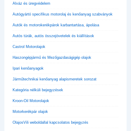
Alváz és üregvédelem
Autógyártó specifikus motorolaj és kenőanyag szabványok
Autók és motorokerékpárok karbantartása, ápolása
Autós túrák, autós összejövetelek és kiállítások
Castrol Motorolajok
Haszongépjármű és Mezőgazdaságigép olajok
Ipari kenőanyagok
Járműtechnikai kenőanyag alapismeretek sorozat
Kategória nélküli bejegyzések
Kroon-Oil Motorolajok
Motorkerékpár olajok
OlajosVili weboldallal kapcsolatos bejegyzés