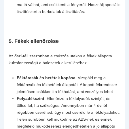
mattá válhat, ami csökkenti a fényerőt. Használj speciális
tisztítószert a burkolatok áttisztítására.
5.
Fékek ellenőrzése
Az őszi-téli szezonban a csúszós utakon a fékek állapota
kulcsfontosságú a balesetek elkerüléséhez.
Féktárcsák és betétek kopása
: Vizsgáld meg a
féktárcsák és fékbetétek állapotát. A kopott fékrendszer
jelentősen csökkenti a fékhatást, ami veszélyes lehet.
Folyadékszint
: Ellenőrizd a fékfolyadék szintjét, és
töltsd fel, ha szükséges. Amennyiben már 4 évnél
régebben cserélted, úgy most cseréld le a fékfolyadékot.
Télen sűrűbben kell működnie az ABS-nek és ennek
megfelelő működéséhez elengedhetetlen a jó állapotú