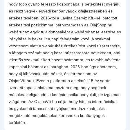
hogy több gyártó fejlesztő központjába is betekintést nyerjek,
és részt vegyek egyedi kenőanyagok kifejlesztésében és
értékesítésében. 2016-tól a Lavina Szerviz Kft.-nél betöltött
értékesítési pozíciómmal párhuzamosan az OlajShop.hu
webáruház egyik tulajdonosaként a webáruház fejlesztése és
irányítása is bekerült a napi feladataim közé. A szakmai
vezetésem alatt a webáruház értékesítést közel tízszeresére,
a látogató számát pedig közel hússzorosára növekedett, ami
jelentős szakmai sikert hozott számomra, és tovább bővítette
kapcsolati hálómat az iparágban. 2023-ban úgy döntöttem,
hogy új kihívások után nézek, és létrehoztam az
OlajosVili.hu-t. Ezen a platformon az elmúlt 15 év során
szerzett tapasztalataimat osztom meg, hogy segítsek
másoknak eligazodni a kenéstechnika bonyolult, de izgalmas
világában. Az OlajosVili.hu célja, hogy hiteles információkat
és gyakorlati tanácsokat nyújtson mindazoknak, akik
megbízható megoldásokat keresnek a kenőanyagok
területén.