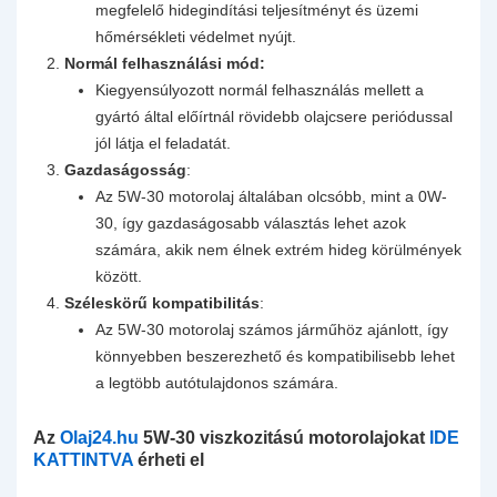
megfelelő hidegindítási teljesítményt és üzemi
hőmérsékleti védelmet nyújt.
Normál felhasználási mód:
Kiegyensúlyozott normál felhasználás mellett a
gyártó által előírtnál rövidebb olajcsere periódussal
jól látja el feladatát.
Gazdaságosság
:
Az 5W-30 motorolaj általában olcsóbb, mint a 0W-
30, így gazdaságosabb választás lehet azok
számára, akik nem élnek extrém hideg körülmények
között.
Széleskörű kompatibilitás
:
Az 5W-30 motorolaj számos járműhöz ajánlott, így
könnyebben beszerezhető és kompatibilisebb lehet
a legtöbb autótulajdonos számára.
Az
Olaj24.hu
5W-30 viszkozitású motorolajokat
IDE
KATTINTVA
érheti el