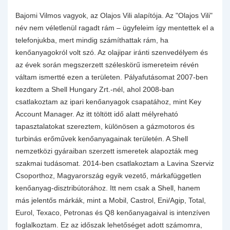
Bajomi Vilmos vagyok, az Olajos Vili alapítója. Az "Olajos Vili"
név nem véletlenül ragadt rám – ügyfeleim így mentettek el a
telefonjukba, mert mindig számíthattak rám, ha
kenőanyagokról volt szó. Az olajipar iránti szenvedélyem és
az évek során megszerzett széleskörű ismereteim révén
váltam ismertté ezen a területen. Pályafutásomat 2007-ben
kezdtem a Shell Hungary Zrt.-nél, ahol 2008-ban
csatlakoztam az ipari kenőanyagok csapatához, mint Key
Account Manager. Az itt töltött idő alatt mélyreható
tapasztalatokat szereztem, különösen a gázmotoros és
turbinás erőművek kenőanyagainak területén. A Shell
nemzetközi gyáraiban szerzett ismeretek alapozták meg
szakmai tudásomat. 2014-ben csatlakoztam a Lavina Szerviz
Csoporthoz, Magyarország egyik vezető, márkafüggetlen
kenőanyag-disztribútorához. Itt nem csak a Shell, hanem
más jelentős márkák, mint a Mobil, Castrol, Eni/Agip, Total,
Eurol, Texaco, Petronas és Q8 kenőanyagaival is intenzíven
foglalkoztam. Ez az időszak lehetőséget adott számomra,