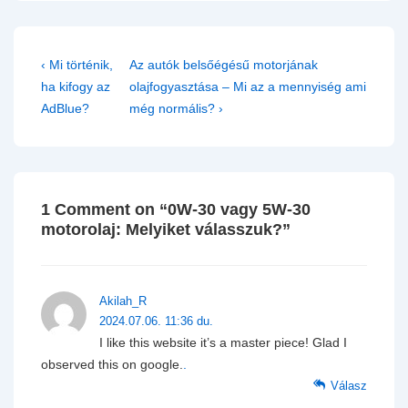
Bejegyzés
Previous
Next
‹ Mi történik,
Az autók belsőégésű motorjának
navigáció
Post
Post
ha kifogy az
olajfogyasztása – Mi az a mennyiség ami
is
is
AdBlue?
még normális? ›
1 Comment on “
0W-30 vagy 5W-30
motorolaj: Melyiket válasszuk?
”
Akilah_R
2024.07.06. 11:36 du.
I like this website it’s a master piece! Glad I
observed this on google.
.
Válasz