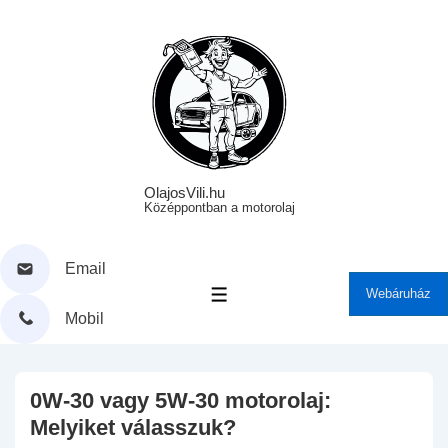
↓
Skip
to
Main
Content
OlajosVili.hu
Középpontban a motorolaj
Email
Webáruház
MENÜ
Mobil
0W-30 vagy 5W-30 motorolaj:
Melyiket válasszuk?