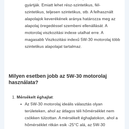
gyártják. Emiatt lehet rész-szintetikus, fél-
szintetikus, teljesen szintetikus, stb. A felhasznált
alapolajok keverékének aránya határozza meg az
alapolaj öregedéssel szembeni ellenállását. A
motorolaj viszkozitási indexe utalhat erre. A
magasabb Viszkozitási indexű 5W-30 motorolaj több
szintetikus alapolajat tartalmaz.
Milyen esetben jobb az 5W-30 motorolaj
használata?
Mérsékelt éghajlat
:
Az 5W-30 motorolaj ideális választás olyan
területeken, ahol az átlagos téli hőmérséklet nem
csökken túlzottan. A mérsékelt éghajlatokon, ahol a
hőmérséklet ritkán esik -25°C alá, az 5W-30