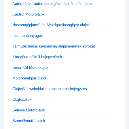
Autós túrák, autós összejövetelek és kiállítások
Castrol Motorolajok
Haszongépjármű és Mezőgazdaságigép olajok
Ipari kenőanyagok
Járműtechnikai kenőanyag alapismeretek sorozat
Kategória nélküli bejegyzések
Kroon-Oil Motorolajok
Motorkerékpár olajok
OlajosVili weboldallal kapcsolatos bejegyzés
Olajtesztek
Selenia Motorolajok
Személyautó olajok