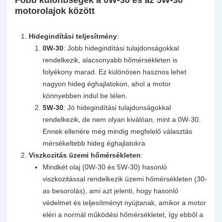
Főbb különbségek a 0W-30 és az 5W-30
motorolajok között
Hidegindítási teljesítmény
:
0W-30
: Jobb hidegindítási tulajdonságokkal
rendelkezik, alacsonyabb hőmérsékleten is
folyékony marad. Ez különösen hasznos lehet
nagyon hideg éghajlatokon, ahol a motor
könnyebben indul be télen.
5W-30
: Jó hidegindítási tulajdonságokkal
rendelkezik, de nem olyan kiválóan, mint a 0W-30.
Ennek ellenére még mindig megfelelő választás
mérsékeltebb hideg éghajlatokra
Viszkozitás üzemi hőmérsékleten
:
Mindkét olaj (0W-30 és 5W-30) hasonló
viszkozitással rendelkezik üzemi hőmérsékleten (30-
as besorolás), ami azt jelenti, hogy hasonló
védelmet és teljesítményt nyújtanak, amikor a motor
eléri a normál működési hőmérsékletet, így ebből a