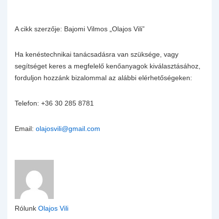
A cikk szerzője: Bajomi Vilmos „Olajos Vili”
Ha kenéstechnikai tanácsadásra van szüksége, vagy
segítséget keres a megfelelő kenőanyagok kiválasztásához,
forduljon hozzánk bizalommal az alábbi elérhetőségeken:
Telefon: +36 30 285 8781
Email:
olajosvili@gmail.com
Rólunk
Olajos Vili