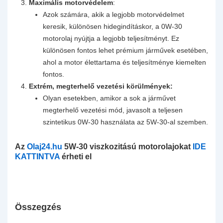
Maximális motorvédelem
:
Azok számára, akik a legjobb motorvédelmet
keresik, különösen hidegindításkor, a 0W-30
motorolaj nyújtja a legjobb teljesítményt. Ez
különösen fontos lehet prémium járművek esetében,
ahol a motor élettartama és teljesítménye kiemelten
fontos.
Extrém, megterhelő vezetési körülmények:
Olyan esetekben, amikor a sok a járművet
megterhelő vezetési mód, javasolt a teljesen
szintetikus 0W-30 használata az 5W-30-al szemben.
Az
Olaj24.hu
5W-30 viszkozitású motorolajokat
IDE
KATTINTVA
érheti el
Összegzés