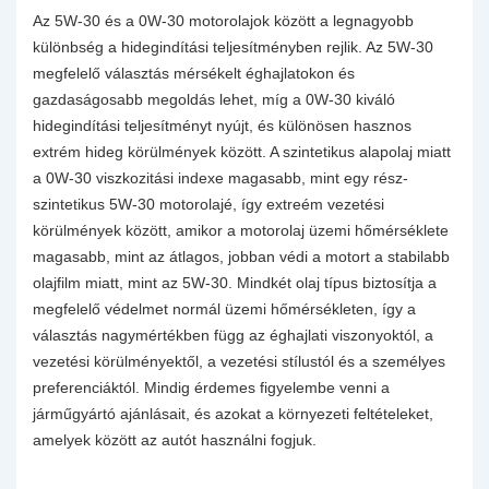
Az 5W-30 és a 0W-30 motorolajok között a legnagyobb
különbség a hidegindítási teljesítményben rejlik. Az 5W-30
megfelelő választás mérsékelt éghajlatokon és
gazdaságosabb megoldás lehet, míg a 0W-30 kiváló
hidegindítási teljesítményt nyújt, és különösen hasznos
extrém hideg körülmények között. A szintetikus alapolaj miatt
a 0W-30 viszkozitási indexe magasabb, mint egy rész-
szintetikus 5W-30 motorolajé, így extreém vezetési
körülmények között, amikor a motorolaj üzemi hőmérséklete
magasabb, mint az átlagos, jobban védi a motort a stabilabb
olajfilm miatt, mint az 5W-30. Mindkét olaj típus biztosítja a
megfelelő védelmet normál üzemi hőmérsékleten, így a
választás nagymértékben függ az éghajlati viszonyoktól, a
vezetési körülményektől, a vezetési stílustól és a személyes
preferenciáktól. Mindig érdemes figyelembe venni a
járműgyártó ajánlásait, és azokat a környezeti feltételeket,
amelyek között az autót használni fogjuk.