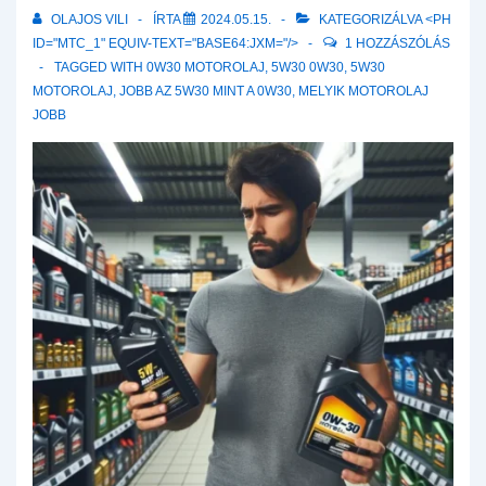
OLAJOS VILI
ÍRTA
2024.05.15.
KATEGORIZÁLVA <PH
ID="MTC_1" EQUIV-TEXT="BASE64:JXM="/>
1 HOZZÁSZÓLÁS
TAGGED WITH
0W30 MOTOROLAJ
,
5W30 0W30
,
5W30
MOTOROLAJ
,
JOBB AZ 5W30 MINT A 0W30
,
MELYIK MOTOROLAJ
JOBB