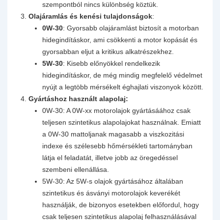
szempontból nincs különbség köztük.
Olajáramlás és kenési tulajdonságok
:
0W-30
: Gyorsabb olajáramlást biztosít a motorban
hidegindításkor, ami csökkenti a motor kopását és
gyorsabban eljut a kritikus alkatrészekhez.
5W-30
: Kisebb előnyökkel rendelkezik
hidegindításkor, de még mindig megfelelő védelmet
nyújt a legtöbb mérsékelt éghajlati viszonyok között.
Gyártáshoz használt alapolaj:
0W-30: A 0W-xx motorolajok gyártásáához csak
teljesen szintetikus alapolajokat használnak. Emiatt
a 0W-30 mattoljanak magasabb a viszkozitási
indexe és szélesebb hőmérsékleti tartományban
látja el feladatát, illetve jobb az öregedéssel
szembeni ellenállása.
5W-30: Az 5W-s olajok gyártásához általában
szintetikus és ásványi motorolajok keverékét
használják, de bizonyos esetekben előfordul, hogy
csak teljesen szintetikus alapolaj felhasználásával