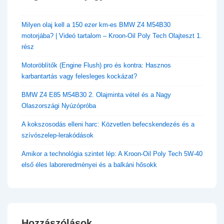
​Milyen olaj kell a 150 ezer km-es BMW Z4 M54B30
motorjába? | Videó tartalom – Kroon-Oil Poly Tech Olajteszt 1.
rész
Motoröblítők (Engine Flush) pro és kontra: Hasznos
karbantartás vagy felesleges kockázat?
BMW Z4 E85 M54B30 2. Olajminta vétel és a Nagy
Olaszországi Nyúzópróba
A kokszosodás elleni harc: Közvetlen befecskendezés és a
szívószelep-lerakódások
Amikor a technológia szintet lép: A Kroon-Oil Poly Tech 5W-40
első éles laboreredményei és a balkáni hősokk
Hozzászólások