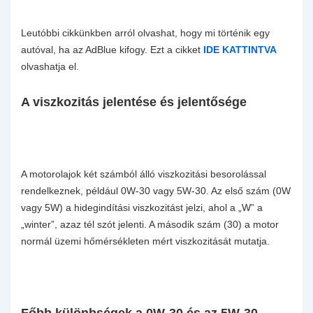
Leutóbbi cikkünkben arról olvashat, hogy mi történik egy
autóval, ha az AdBlue kifogy. Ezt a cikket
IDE KATTINTVA
olvashatja el.
A viszkozitás jelentése és jelentősége
A motorolajok két számból álló viszkozitási besorolással
rendelkeznek, például 0W-30 vagy 5W-30. Az első szám (0W
vagy 5W) a hidegindítási viszkozitást jelzi, ahol a „W” a
„winter”, azaz tél szót jelenti. A második szám (30) a motor
normál üzemi hőmérsékleten mért viszkozitását mutatja.