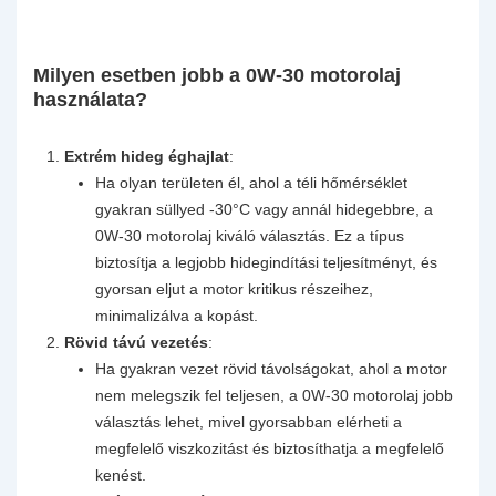
Milyen esetben jobb a 0W-30 motorolaj
használata?
Extrém hideg éghajlat
:
Ha olyan területen él, ahol a téli hőmérséklet
gyakran süllyed -30°C vagy annál hidegebbre, a
0W-30 motorolaj kiváló választás. Ez a típus
biztosítja a legjobb hidegindítási teljesítményt, és
gyorsan eljut a motor kritikus részeihez,
minimalizálva a kopást.
Rövid távú vezetés
:
Ha gyakran vezet rövid távolságokat, ahol a motor
nem melegszik fel teljesen, a 0W-30 motorolaj jobb
választás lehet, mivel gyorsabban elérheti a
megfelelő viszkozitást és biztosíthatja a megfelelő
kenést.