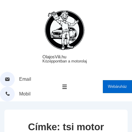
↓
Skip
to
Main
Content
OlajosVili.hu
Középpontban a motorolaj
Email
Webáruház
MENÜ
Mobil
Címke:
tsi motor