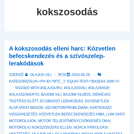
kokszosodás
A kokszosodás elleni harc: Közvetlen
befecskendezés és a szívószelep-
lerakódások
SZERZŐ:
OLAJOS VILI
ÍRTA
2026.06.29.
KATEGORIZÁLVA <PH ID="MTC_1" EQUIV-TEXT="BASE64:JXM="/>
TAGGED WITH
#OLAJGURU
,
#OLAJOSVILI
,
#OLAJSHOP
,
#OLAJSZAKERTO
,
BAJOMI VILI
,
BAJOMI VILMOS
,
DIÓHÉJAS
TISZTÍTÁS ELŐTT
,
ECOBOOST LERAKÓDÁS
,
EGYENETLEN
ALAPJÁRAT BENZIN
,
GDI MOTORPROBLÉMÁK
,
KARTERGÁZ
VISSZAVEZETÉS
,
KÖZVETLEN BEFECSKENDEZÉS HIBA
,
LOW SAPS
MOTOROLAJOK
,
MOTOR TELJESÍTMÉNYCSÖKKENÉS OKAI
,
MOTOROLAJ KOKSZOSODÁS ELLEN
,
NOACK PÁROLGÁSI