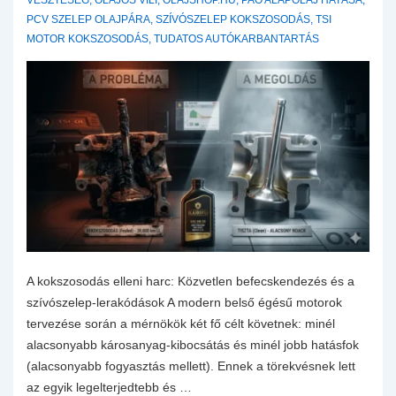
VESZTESÉG
,
OLAJOS VILI
,
OLAJSHOP.HU
,
PAO ALAPOLAJ HATÁSA
,
PCV SZELEP OLAJPÁRA
,
SZÍVÓSZELEP KOKSZOSODÁS
,
TSI
MOTOR KOKSZOSODÁS
,
TUDATOS AUTÓKARBANTARTÁS
A kokszosodás elleni harc: Közvetlen befecskendezés és a
szívószelep-lerakódások A modern belső égésű motorok
tervezése során a mérnökök két fő célt követnek: minél
alacsonyabb károsanyag-kibocsátás és minél jobb hatásfok
(alacsonyabb fogyasztás mellett). Ennek a törekvésnek lett
az egyik legelterjedtebb és …