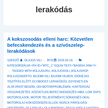
lerakódás
A kokszosodás elleni harc: Közvetlen
befecskendezés és a szívószelep-
lerakódások
SZERZŐ:
OLAJOS VILI
ÍRTA
2026.06.29.
KATEGORIZÁLVA <PH ID="MTC_1" EQUIV-TEXT="BASE64:JXM="/>
TAGGED WITH
#OLAJGURU
,
#OLAJOSVILI
,
#OLAJSHOP
,
#OLAJSZAKERTO
,
BAJOMI VILI
,
BAJOMI VILMOS
,
DIÓHÉJAS
TISZTÍTÁS ELŐTT
,
ECOBOOST LERAKÓDÁS
,
EGYENETLEN
ALAPJÁRAT BENZIN
,
GDI MOTORPROBLÉMÁK
,
KARTERGÁZ
VISSZAVEZETÉS
,
KÖZVETLEN BEFECSKENDEZÉS HIBA
,
LOW SAPS
MOTOROLAJOK
,
MOTOR TELJESÍTMÉNYCSÖKKENÉS OKAI
,
MOTOROLAJ KOKSZOSODÁS ELLEN
,
NOACK PÁROLGÁSI