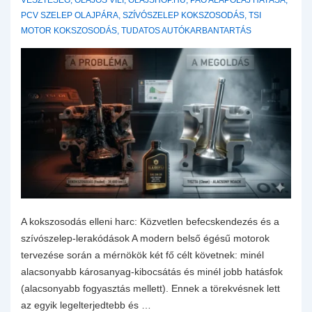
VESZTESÉG
,
OLAJOS VILI
,
OLAJSHOP.HU
,
PAO ALAPOLAJ HATÁSA
,
PCV SZELEP OLAJPÁRA
,
SZÍVÓSZELEP KOKSZOSODÁS
,
TSI
MOTOR KOKSZOSODÁS
,
TUDATOS AUTÓKARBANTARTÁS
A kokszosodás elleni harc: Közvetlen befecskendezés és a
szívószelep-lerakódások A modern belső égésű motorok
tervezése során a mérnökök két fő célt követnek: minél
alacsonyabb károsanyag-kibocsátás és minél jobb hatásfok
(alacsonyabb fogyasztás mellett). Ennek a törekvésnek lett
az egyik legelterjedtebb és …