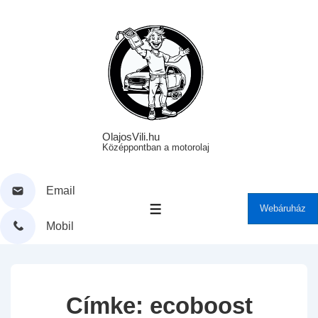
↓
Skip
to
Main
Content
OlajosVili.hu
Középpontban a motorolaj
Email
Webáruház
MENÜ
Mobil
Címke:
ecoboost