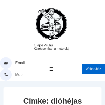
↓
Skip
to
Main
Content
OlajosVili.hu
Középpontban a motorolaj
Email
Webáruház
MENÜ
Mobil
Címke:
dióhéjas