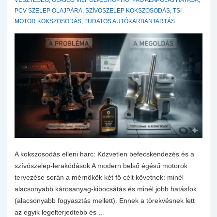
VESZTESÉG
,
OLAJOS VILI
,
OLAJSHOP.HU
,
PAO ALAPOLAJ HATÁSA
,
PCV SZELEP OLAJPÁRA
,
SZÍVÓSZELEP KOKSZOSODÁS
,
TSI
MOTOR KOKSZOSODÁS
,
TUDATOS AUTÓKARBANTARTÁS
A kokszosodás elleni harc: Közvetlen befecskendezés és a
szívószelep-lerakódások A modern belső égésű motorok
tervezése során a mérnökök két fő célt követnek: minél
alacsonyabb károsanyag-kibocsátás és minél jobb hatásfok
(alacsonyabb fogyasztás mellett). Ennek a törekvésnek lett
az egyik legelterjedtebb és …