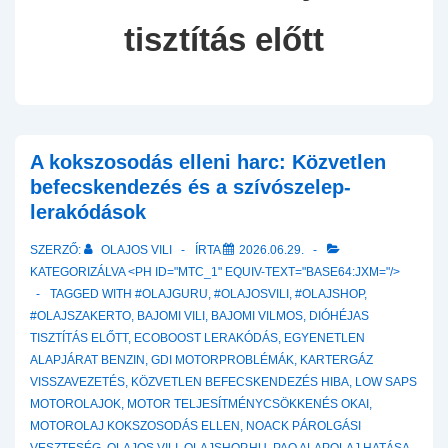
tisztítás előtt
A kokszosodás elleni harc: Közvetlen
befecskendezés és a szívószelep-
lerakódások
SZERZŐ:
OLAJOS VILI
ÍRTA
2026.06.29.
KATEGORIZÁLVA <PH ID="MTC_1" EQUIV-TEXT="BASE64:JXM="/>
TAGGED WITH
#OLAJGURU
,
#OLAJOSVILI
,
#OLAJSHOP
,
#OLAJSZAKERTO
,
BAJOMI VILI
,
BAJOMI VILMOS
,
DIÓHÉJAS
TISZTÍTÁS ELŐTT
,
ECOBOOST LERAKÓDÁS
,
EGYENETLEN
ALAPJÁRAT BENZIN
,
GDI MOTORPROBLÉMÁK
,
KARTERGÁZ
VISSZAVEZETÉS
,
KÖZVETLEN BEFECSKENDEZÉS HIBA
,
LOW SAPS
MOTOROLAJOK
,
MOTOR TELJESÍTMÉNYCSÖKKENÉS OKAI
,
MOTOROLAJ KOKSZOSODÁS ELLEN
,
NOACK PÁROLGÁSI