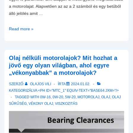
a motorolajat. Alapvetően az az a 2 számból és egy betűből
álló jelölés amit …
Mi
Read more »
az
a
HTHS
viszkozitás
Olaj nélküli motorolajok? Mit hozhat a
és
jövő egy olyan világban, ahol egyre
miért
„vékonyabbak” a motorolajok?
fontos
SZERZŐ:
OLAJOS VILI
ÍRTA
2024.01.02.
ez
KATEGORIZÁLVA <PH ID="MTC_1" EQUIV-TEXT="BASE64:JXM="/>
a
TAGGED WITH
0W-16
,
0W-20
,
5W-20
,
MOTOROLAJ
,
OLAJ
,
OLAJ
mutató
SŰRŰSÉG
,
VÉKONY OLAJ
,
VISZKOZITÁS
nekünk?