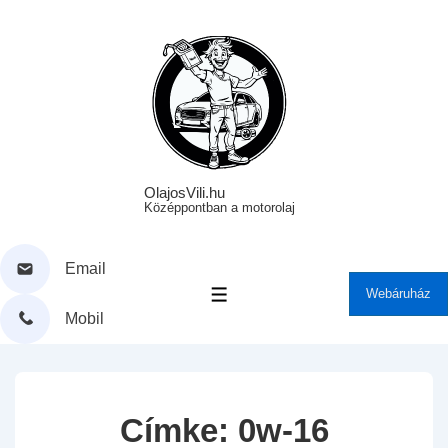
↓
Skip
to
Main
Content
OlajosVili.hu
Középpontban a motorolaj
Email
Webáruház
MENÜ
Mobil
Címke:
0w-16