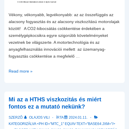
Vékony, vékonyabb, legvékonyabb: az az összefüggés az
alacsony fogyasztás és az alacsony viszkozítású motorolajak
között! A CO2-kibocsátás csökkentése érdekében a
személygépkocsikra egyre szigorúbb követelményeket
vezetnek be világszerte. A motortechnológia és az
anyagfelhasználás innovációi mellett az üzemanyag-
fogyasztás csökkentése a megfelelő …
Vékony,
Read more »
vékonyabb,
még
vékonyabb:
a
Mi az a HTHS viszkozitás és miért
0-
fontos ez a mutató nekünk?
20,
SZERZŐ:
OLAJOS VILI
ÍRTA
2024.01.11.
0W-
KATEGORIZÁLVA <PH ID="MTC_1" EQUIV-TEXT="BASE64:JXM="/>
16