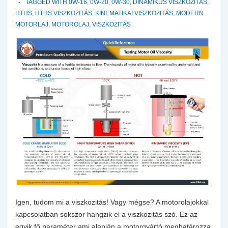
TAGGED WITH
0W-16
,
0W-20
,
0W-30
,
DINAMIKUS VISZKOZITÁS
,
és
HTHS
,
HTHS VISZKOZITÁS
,
KINEMATIKAI VISZKOZITÁS
,
MODERN
0W-
MOTORLAJ
,
MOTOROLAJ
,
VISZKOZITÁS
8
viszkozitású
motorolajok
megjelenésének
kiváltó
okai
és
fontossága.
Igen, tudom mi a viszkozitás! Vagy mégse? A motorolajokkal
kapcsolatban sokszor hangzik el a viszkozitás szó. Ez az
egyik fő paraméter ami alapján a motorgyártó meghatározza