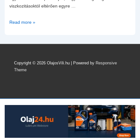
viszkozitásoktól eltérően egyre …
Olaj
Read more »
nélküli
motorolajok?
Mit
hozhat
a
Copyright © 2026
OlajosVili.hu
| Powered by
Responsive
jövő
Theme
egy
olyan
világban,
ahol
egyre
„vékonyabbak”
a
motorolajok?