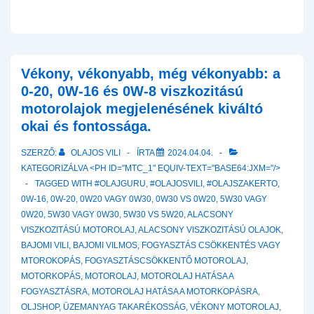
Vékony, vékonyabb, még vékonyabb: a
0-20, 0W-16 és 0W-8 viszkozitású
motorolajok megjelenésének kiváltó
okai és fontossága.
SZERZŐ:
OLAJOS VILI
ÍRTA
2024.04.04.
KATEGORIZÁLVA <PH ID="MTC_1" EQUIV-TEXT="BASE64:JXM="/>
TAGGED WITH
#OLAJGURU
,
#OLAJOSVILI
,
#OLAJSZAKERTO
,
0W-16
,
0W-20
,
0W20 VAGY 0W30
,
0W30 VS 0W20
,
5W30 VAGY
0W20
,
5W30 VAGY 0W30
,
5W30 VS 5W20
,
ALACSONY
VISZKOZITÁSÚ MOTOROLAJ
,
ALACSONY VISZKOZITÁSÚ OLAJOK
,
BAJOMI VILI
,
BAJOMI VILMOS
,
FOGYASZTÁS CSÖKKENTÉS VAGY
MTOROKOPÁS
,
FOGYASZTÁSCSÖKKENTŐ MOTOROLAJ
,
MOTORKOPÁS
,
MOTOROLAJ
,
MOTOROLAJ HATÁSA A
FOGYASZTÁSRA
,
MOTOROLAJ HATÁSA A MOTORKOPÁSRA
,
OLJSHOP
,
ÜZEMANYAG TAKARÉKOSSÁG
,
VÉKONY MOTOROLAJ
,