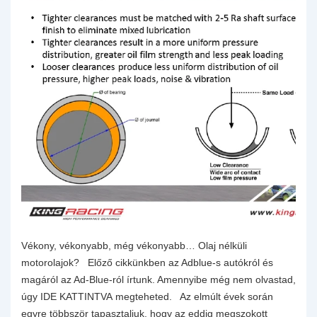
Vékony, vékonyabb, még vékonyabb… Olaj nélküli
motorolajok? Előző cikkünkben az Adblue-s autókról és
magáról az Ad-Blue-ról írtunk. Amennyibe még nem olvastad,
úgy IDE KATTINTVA megteheted. Az elmúlt évek során
egyre többször tapasztaljuk, hogy az eddig megszokott