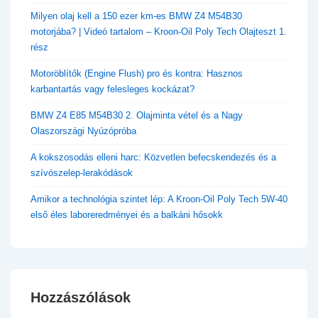
​Milyen olaj kell a 150 ezer km-es BMW Z4 M54B30
motorjába? | Videó tartalom – Kroon-Oil Poly Tech Olajteszt 1.
rész
Motoröblítők (Engine Flush) pro és kontra: Hasznos
karbantartás vagy felesleges kockázat?
BMW Z4 E85 M54B30 2. Olajminta vétel és a Nagy
Olaszországi Nyúzópróba
A kokszosodás elleni harc: Közvetlen befecskendezés és a
szívószelep-lerakódások
Amikor a technológia szintet lép: A Kroon-Oil Poly Tech 5W-40
első éles laboreredményei és a balkáni hősokk
Hozzászólások