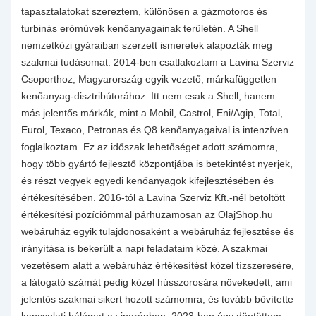
tapasztalatokat szereztem, különösen a gázmotoros és
turbinás erőművek kenőanyagainak területén. A Shell
nemzetközi gyáraiban szerzett ismeretek alapozták meg
szakmai tudásomat. 2014-ben csatlakoztam a Lavina Szerviz
Csoporthoz, Magyarország egyik vezető, márkafüggetlen
kenőanyag-disztribútorához. Itt nem csak a Shell, hanem
más jelentős márkák, mint a Mobil, Castrol, Eni/Agip, Total,
Eurol, Texaco, Petronas és Q8 kenőanyagaival is intenzíven
foglalkoztam. Ez az időszak lehetőséget adott számomra,
hogy több gyártó fejlesztő központjába is betekintést nyerjek,
és részt vegyek egyedi kenőanyagok kifejlesztésében és
értékesítésében. 2016-tól a Lavina Szerviz Kft.-nél betöltött
értékesítési pozíciómmal párhuzamosan az OlajShop.hu
webáruház egyik tulajdonosaként a webáruház fejlesztése és
irányítása is bekerült a napi feladataim közé. A szakmai
vezetésem alatt a webáruház értékesítést közel tízszeresére,
a látogató számát pedig közel hússzorosára növekedett, ami
jelentős szakmai sikert hozott számomra, és tovább bővítette
kapcsolati hálómat az iparágban. 2023-ban úgy döntöttem,