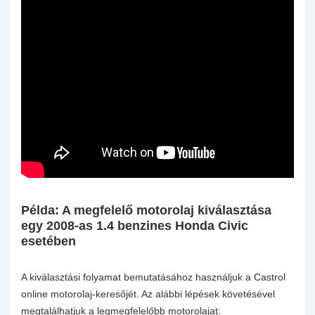
Példa: A megfelelő motorolaj kiválasztása
egy 2008-as 1.4 benzines Honda Civic
esetében
A kiválasztási folyamat bemutatásához használjuk a Castrol
online motorolaj-keresőjét. Az alábbi lépések követésével
megtalálhatjuk a legmegfelelőbb motorolajat: