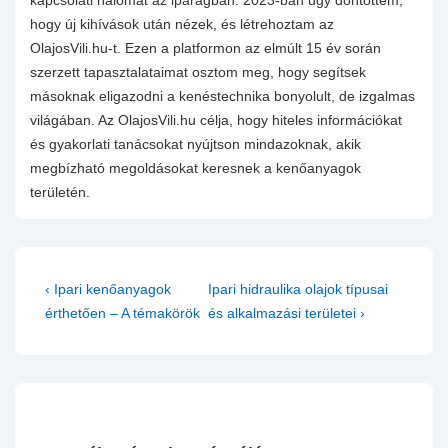
hogy új kihívások után nézek, és létrehoztam az
OlajosVili.hu-t. Ezen a platformon az elmúlt 15 év során
szerzett tapasztalataimat osztom meg, hogy segítsek
másoknak eligazodni a kenéstechnika bonyolult, de izgalmas
világában. Az OlajosVili.hu célja, hogy hiteles információkat
és gyakorlati tanácsokat nyújtson mindazoknak, akik
megbízható megoldásokat keresnek a kenőanyagok
területén.
Bejegyzés
Previous
Next
‹ Ipari kenőanyagok
Ipari hidraulika olajok típusai
navigáció
Post
Post
érthetően – A témakörök
és alkalmazási területei ›
is
is