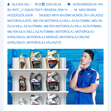
OLAJOS VILI
ÍRTA
2024.08.26.
KATEGORIZÁLVA <PH
ID="MTC_1" EQUIV-TEXT="BASE64:JXM="/>
NINCSENEK
HOZZÁSZÓLÁSOK
TAGGED WITH
BAJOMI VILMOS
,
ÍGY VÁLASSZ
MOTOROLAJATÚ
,
MELYIK MOTOROLAJ KELL AZ AUTOMBA
,
MELYIK
OLAJ KELL AZ AUTÓMBA
,
MILYEN MOTOROLAJ KELL AZ AUTÓMBA
,
MILYEN OLAJ KELL AZ AUTOMBA
,
MOTOROLAJ
,
MOTOROLAJ
KATALÓGUS
,
MOTOROLAJ KERESŐ
,
MOTOROLAJ ONLINE
KATALÓGUS
,
MOTOROLAJ VÁLASZTÓ