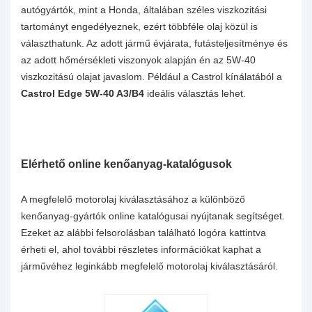
autógyártók, mint a Honda, általában széles viszkozitási
tartományt engedélyeznek, ezért többféle olaj közül is
választhatunk. Az adott jármű évjárata, futásteljesítménye és
az adott hőmérsékleti viszonyok alapján én az 5W-40
viszkozitású olajat javaslom. Például a Castrol kínálatából a
Castrol Edge 5W-40 A3/B4
ideális választás lehet.
Elérhető online kenőanyag-katalógusok
A megfelelő motorolaj kiválasztásához a különböző
kenőanyag-gyártók online katalógusai nyújtanak segítséget.
Ezeket az alábbi felsorolásban található logóra kattintva
érheti el, ahol további részletes információkat kaphat a
járművéhez leginkább megfelelő motorolaj kiválasztásáról.