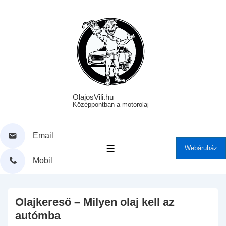
↓
Skip
to
Main
Content
OlajosVili.hu
Középpontban a motorolaj
Email
Webáruház
MENÜ
Mobil
Olajkereső – Milyen olaj kell az
autómba