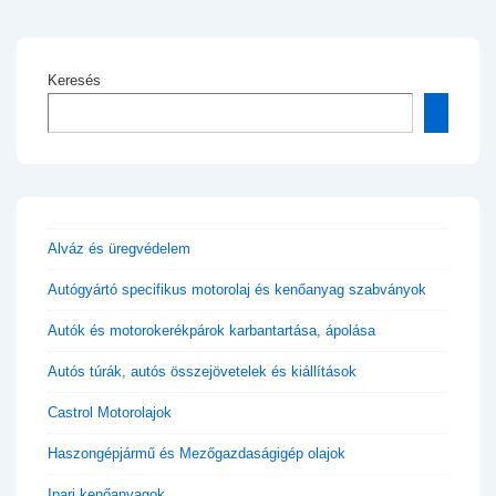
Keresés
Alváz és üregvédelem
Autógyártó specifikus motorolaj és kenőanyag szabványok
Autók és motorokerékpárok karbantartása, ápolása
Autós túrák, autós összejövetelek és kiállítások
Castrol Motorolajok
Haszongépjármű és Mezőgazdaságigép olajok
Ipari kenőanyagok