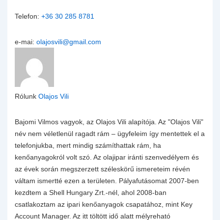
Telefon:
+36 30 285 8781
e-mai:
olajosvili@gmail.com
Rólunk
Olajos Vili
Bajomi Vilmos vagyok, az Olajos Vili alapítója. Az "Olajos Vili"
név nem véletlenül ragadt rám – ügyfeleim így mentettek el a
telefonjukba, mert mindig számíthattak rám, ha
kenőanyagokról volt szó. Az olajipar iránti szenvedélyem és
az évek során megszerzett széleskörű ismereteim révén
váltam ismertté ezen a területen. Pályafutásomat 2007-ben
kezdtem a Shell Hungary Zrt.-nél, ahol 2008-ban
csatlakoztam az ipari kenőanyagok csapatához, mint Key
Account Manager. Az itt töltött idő alatt mélyreható