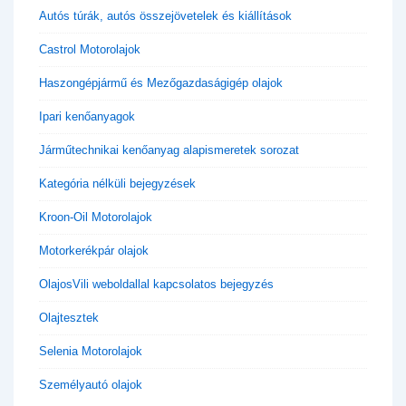
Autós túrák, autós összejövetelek és kiállítások
Castrol Motorolajok
Haszongépjármű és Mezőgazdaságigép olajok
Ipari kenőanyagok
Járműtechnikai kenőanyag alapismeretek sorozat
Kategória nélküli bejegyzések
Kroon-Oil Motorolajok
Motorkerékpár olajok
OlajosVili weboldallal kapcsolatos bejegyzés
Olajtesztek
Selenia Motorolajok
Személyautó olajok