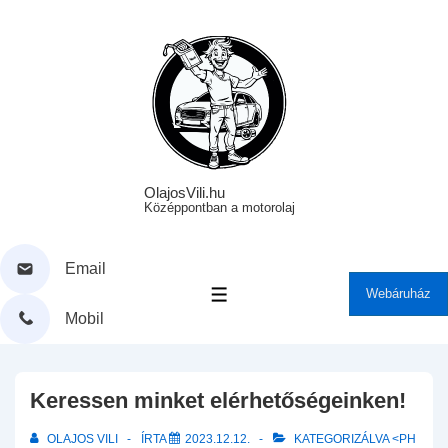
↓
Skip
to
Main
Content
OlajosVili.hu
Középpontban a motorolaj
Email
Webáruház
MENÜ
Mobil
Keressen minket elérhetőségeinken!
OLAJOS VILI
ÍRTA
2023.12.12.
KATEGORIZÁLVA <PH