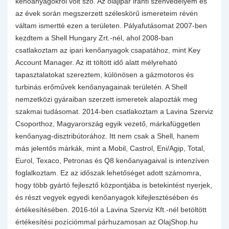
kenőanyagokról volt szó. Az olajipar iránti szenvedélyem és
az évek során megszerzett széleskörű ismereteim révén
váltam ismertté ezen a területen. Pályafutásomat 2007-ben
kezdtem a Shell Hungary Zrt.-nél, ahol 2008-ban
csatlakoztam az ipari kenőanyagok csapatához, mint Key
Account Manager. Az itt töltött idő alatt mélyreható
tapasztalatokat szereztem, különösen a gázmotoros és
turbinás erőművek kenőanyagainak területén. A Shell
nemzetközi gyáraiban szerzett ismeretek alapozták meg
szakmai tudásomat. 2014-ben csatlakoztam a Lavina Szerviz
Csoporthoz, Magyarország egyik vezető, márkafüggetlen
kenőanyag-disztribútorához. Itt nem csak a Shell, hanem
más jelentős márkák, mint a Mobil, Castrol, Eni/Agip, Total,
Eurol, Texaco, Petronas és Q8 kenőanyagaival is intenzíven
foglalkoztam. Ez az időszak lehetőséget adott számomra,
hogy több gyártó fejlesztő központjába is betekintést nyerjek,
és részt vegyek egyedi kenőanyagok kifejlesztésében és
értékesítésében. 2016-tól a Lavina Szerviz Kft.-nél betöltött
értékesítési pozíciómmal párhuzamosan az OlajShop.hu