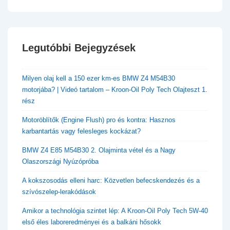
Legutóbbi Bejegyzések
​Milyen olaj kell a 150 ezer km-es BMW Z4 M54B30
motorjába? | Videó tartalom – Kroon-Oil Poly Tech Olajteszt 1.
rész
Motoröblítők (Engine Flush) pro és kontra: Hasznos
karbantartás vagy felesleges kockázat?
BMW Z4 E85 M54B30 2. Olajminta vétel és a Nagy
Olaszországi Nyúzópróba
A kokszosodás elleni harc: Közvetlen befecskendezés és a
szívószelep-lerakódások
Amikor a technológia szintet lép: A Kroon-Oil Poly Tech 5W-40
első éles laboreredményei és a balkáni hősokk