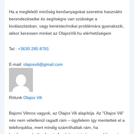
Ha a megfelelő minőség kenőanyagokat szeretne használni
berendezéseibe és segítségre van szüksége a
kiválasztásban, vagy kenéstechnikai problémára gyanakszik,
akkor keressen minket az OlajosVili.hu elérhetőségein
Tel.:
+3630 285 8781
E-mail:
olajosvili@gmail.com
Rólunk
Olajos Vili
Bajomi Vilmos vagyok, az Olajos Vili alapítója. Az "Olajos Vili"
név nem véletlenül ragadt rám – ügyfeleim így mentettek el a
telefonjukba, mert mindig számíthattak rám, ha