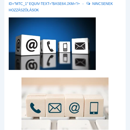
ID="MTC_1" EQUIV-TEXT="BASE64:JXM="/>
NINCSENEK
HOZZÁSZÓLÁSOK