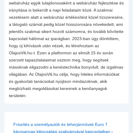
webáruház egyik tulajdonosaként a webáruház fejlesztése és
irányítása is bekerült a napi feladataim közé. A szakmai
vezetésem alatt a webáruház értékesítést közel tízszeresére,
a látogató számát pedig közel hússzorosára növekedett, ami
jelentős szakmai sikert hozott számomra, és tovább bővítette
kapcsolati hálómat az iparágban. 2023-ban úgy döntöttem,
hogy új kihívások után nézek, és létrehoztam az
OlajosVili.hu-t. Ezen a platformon az elmúlt 15 év során
szerzett tapasztalataimat osztom meg, hogy segítsek
másoknak eligazodni a kenéstechnika bonyolult, de izgalmas
világában. Az OlajosVili.hu célja, hogy hiteles információkat
és gyakorlati tanácsokat nyújtson mindazoknak, akik
megbízható megoldásokat keresnek a kenőanyagok
területén.
Bejegyzés
Next
Frissítés a személyautók és teherjárművek Euro 7
navigáció
Post
károsanyag kibocsátási szabványával kapcsolatban ›