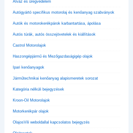
Alváz és üregvédelem
Autógyártó specifikus motorolaj és kenőanyag szabványok
Autók és motorokerékpárok karbantartása, ápolása
Autós túrák, autós összejövetelek és kiállítások
Castrol Motorolajok
Haszongépjármű és Mezőgazdaságigép olajok
Ipari kenőanyagok
Járműtechnikai kenőanyag alapismeretek sorozat
Kategória nélküli bejegyzések
Kroon-Oil Motorolajok
Motorkerékpár olajok
OlajosVili weboldallal kapcsolatos bejegyzés