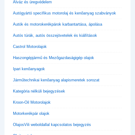
Alváz és üregvédelem
Autógyártó specifikus motorolaj és kenőanyag szabványok
Autók és motorokerékpárok karbantartása, ápolása
Autós túrák, autós összejövetelek és kiállítások
Castrol Motorolajok
Haszongépjármű és Mezőgazdaságigép olajok
Ipari kenőanyagok
Járműtechnikai kenőanyag alapismeretek sorozat
Kategória nélküli bejegyzések
Kroon-Oil Motorolajok
Motorkerékpár olajok
OlajosVili weboldallal kapcsolatos bejegyzés