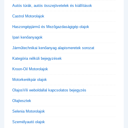
Autós túrák, autós összejövetelek és kiállítások
Castrol Motorolajok
Haszongépjármű és Mezőgazdaságigép olajok
Ipari kenőanyagok
Járműtechnikai kenőanyag alapismeretek sorozat
Kategória nélküli bejegyzések
Kroon-Oil Motorolajok
Motorkerékpár olajok
OlajosVili weboldallal kapcsolatos bejegyzés
Olajtesztek
Selenia Motorolajok
Személyautó olajok