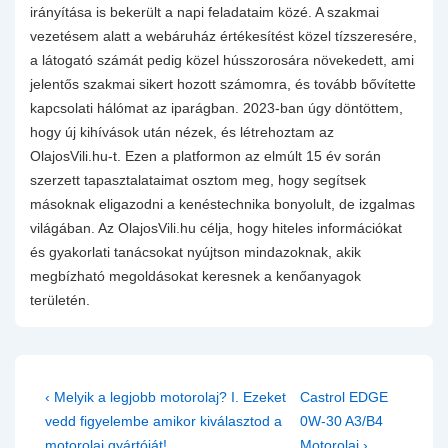
irányítása is bekerült a napi feladataim közé. A szakmai
vezetésem alatt a webáruház értékesítést közel tízszeresére,
a látogató számát pedig közel hússzorosára növekedett, ami
jelentős szakmai sikert hozott számomra, és tovább bővítette
kapcsolati hálómat az iparágban. 2023-ban úgy döntöttem,
hogy új kihívások után nézek, és létrehoztam az
OlajosVili.hu-t. Ezen a platformon az elmúlt 15 év során
szerzett tapasztalataimat osztom meg, hogy segítsek
másoknak eligazodni a kenéstechnika bonyolult, de izgalmas
világában. Az OlajosVili.hu célja, hogy hiteles információkat
és gyakorlati tanácsokat nyújtson mindazoknak, akik
megbízható megoldásokat keresnek a kenőanyagok
területén.
Bejegyzés
Previous
Next
‹ Melyik a legjobb motorolaj? I. Ezeket
Castrol EDGE
navigáció
Post
Post
vedd figyelembe amikor kiválasztod a
0W-30 A3/B4
is
is
motorolaj gyártóját!
Motorolaj ›