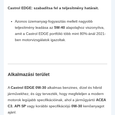
Castrol EDGE: szabadítsa fel a teljesítmény határait.
Azonos üzemanyag-fogyasztás mellett nagyobb
teljesítmény leadása az
5W-40
alapolajhoz viszonyítva,
amit a Castrol EDGE portfólió több mint 80%-ánál 2021-
ben motorvizsgálatok igazoltak.
Alkalmazási terület
A
Castrol EDGE 0W-30
alkalmas benzines, dízel és hibrid
járművekhez, és úgy tervezték, hogy megfeleljen a modern
motorok legújabb specifikációinak, ahol a járműgyártó
ACEA
C3
,
API SP
vagy korábbi specifikációjú
0W-30
kenőanyagot
ajánl.