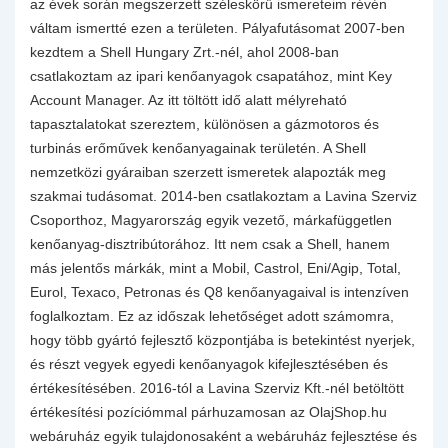
az évek során megszerzett széleskörű ismereteim révén
váltam ismertté ezen a területen. Pályafutásomat 2007-ben
kezdtem a Shell Hungary Zrt.-nél, ahol 2008-ban
csatlakoztam az ipari kenőanyagok csapatához, mint Key
Account Manager. Az itt töltött idő alatt mélyreható
tapasztalatokat szereztem, különösen a gázmotoros és
turbinás erőművek kenőanyagainak területén. A Shell
nemzetközi gyáraiban szerzett ismeretek alapozták meg
szakmai tudásomat. 2014-ben csatlakoztam a Lavina Szerviz
Csoporthoz, Magyarország egyik vezető, márkafüggetlen
kenőanyag-disztribútorához. Itt nem csak a Shell, hanem
más jelentős márkák, mint a Mobil, Castrol, Eni/Agip, Total,
Eurol, Texaco, Petronas és Q8 kenőanyagaival is intenzíven
foglalkoztam. Ez az időszak lehetőséget adott számomra,
hogy több gyártó fejlesztő központjába is betekintést nyerjek,
és részt vegyek egyedi kenőanyagok kifejlesztésében és
értékesítésében. 2016-tól a Lavina Szerviz Kft.-nél betöltött
értékesítési pozíciómmal párhuzamosan az OlajShop.hu
webáruház egyik tulajdonosaként a webáruház fejlesztése és