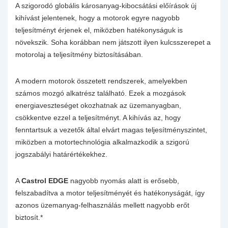
A szigorodó globális károsanyag-kibocsátási előírások új
kihívást jelentenek, hogy a motorok egyre nagyobb
teljesítményt érjenek el, miközben hatékonyságuk is
növekszik. Soha korábban nem játszott ilyen kulcsszerepet a
motorolaj a teljesítmény biztosításában.
A modern motorok összetett rendszerek, amelyekben
számos mozgó alkatrész található. Ezek a mozgások
energiaveszteséget okozhatnak az üzemanyagban,
csökkentve ezzel a teljesítményt. A kihívás az, hogy
fenntartsuk a vezetők által elvárt magas teljesítményszintet,
miközben a motortechnológia alkalmazkodik a szigorú
jogszabályi határértékekhez.
A
Castrol EDGE
nagyobb nyomás alatt is erősebb,
felszabadítva a motor teljesítményét és hatékonyságát, így
azonos üzemanyag-felhasználás mellett nagyobb erőt
biztosít.*