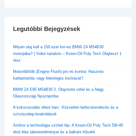
Legutóbbi Bejegyzések
​Milyen olaj kell a 150 ezer km-es BMW Z4 M54B30
motorjába? | Videó tartalom – Kroon-Oil Poly Tech Olajteszt 1.
rész
Motoröblítők (Engine Flush) pro és kontra: Hasznos
karbantartás vagy felesleges kockázat?
BMW Z4 E85 M54B30 2. Olajminta vétel és a Nagy
Olaszországi Nyúzópróba
A kokszosodás elleni harc: Közvetlen befecskendezés és a
szívószelep-lerakódások
Amikor a technológia szintet lép: A Kroon-Oil Poly Tech 5W-40
első éles laboreredményei és a balkáni hősokk