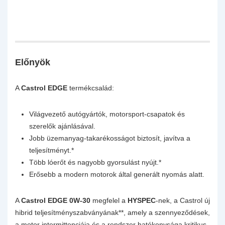
Előnyök
A
Castrol EDGE
termékcsalád:
Világvezető autógyártók, motorsport-csapatok és
szerelők ajánlásával.
Jobb üzemanyag-takarékosságot biztosít, javítva a
teljesítményt.*
Több lóerőt és nagyobb gyorsulást nyújt.*
Erősebb a modern motorok által generált nyomás alatt.
A
Castrol EDGE 0W-30
megfelel a
HYSPEC
-nek, a Castrol új
hibrid teljesítményszabványának**, amely a szennyeződések,
a motor intermittenciája és a rendszer hatékonysága kritikus