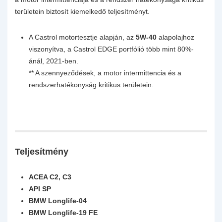
területein biztosít kiemelkedő teljesítményt.
A Castrol motortesztje alapján, az
5W-40
alapolajhoz
viszonyítva, a Castrol EDGE portfólió több mint 80%-
ánál, 2021-ben.
** A szennyeződések, a motor intermittencia és a
rendszerhatékonyság kritikus területein.
Teljesítmény
ACEA C2, C3
API SP
BMW Longlife-04
BMW Longlife-19 FE