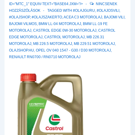
ID="MTC_1" EQUIV-TEXT="BASE64:JXM="/>
NINCSENEK
HOZZÁSZÓLÁSOK
TAGGED WITH
#OLAJGURU
,
#OLAJOSVILI
,
#OLAJSHOP
,
#OLAJSZAKERTO
,
ACEA C3 MOTOROLAJ
,
BAJOMI VILI
,
BAJOMI VILMOS
,
BMW LL-04 MOTOROLAJ
,
BMW LL-19 FE
MOTOROLAJ
,
CASTROL EDGE 0W-30 MOTOROLAJ
,
CASTROL
EDGE MOTOROLAJ
,
CASTROL MOTOROLAJ
,
MB 226.31
MOTOROLAJ
,
MB 226.5 MOTOROLAJ
,
MB 229.51 MOTOROLAJ
,
OLAJSHOP.HU
,
OPEL OV 040 1547 - G30 / D30 MOTOROLAJ
,
RENAULT RN0700 / RN0710 MOTOROLAJ