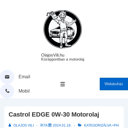
↓
Skip
to
Main
Content
OlajosVili.hu
Középpontban a motorolaj
Email
Webáruház
MENÜ
Mobil
Castrol EDGE 0W-30 Motorolaj
OLAJOS VILI
ÍRTA
2024.01.18.
KATEGORIZÁLVA <PH