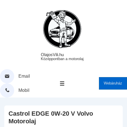
↓
Skip
to
Main
Content
OlajosVili.hu
Középpontban a motorolaj
Email
Webáruház
MENÜ
Mobil
Castrol EDGE 0W-20 V Volvo
Motorolaj