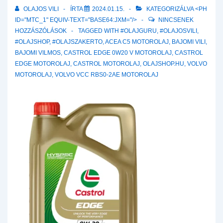
OLAJOS VILI
ÍRTA
2024.01.15.
KATEGORIZÁLVA <PH
ID="MTC_1" EQUIV-TEXT="BASE64:JXM="/>
NINCSENEK
HOZZÁSZÓLÁSOK
TAGGED WITH
#OLAJGURU
,
#OLAJOSVILI
,
#OLAJSHOP
,
#OLAJSZAKERTO
,
ACEA C5 MOTOROLAJ
,
BAJOMI VILI
,
BAJOMI VILMOS
,
CASTROL EDGE 0W20 V MOTOROLAJ
,
CASTROL
EDGE MOTOROLAJ
,
CASTROL MOTOROLAJ
,
OLAJSHOP.HU
,
VOLVO
MOTOROLAJ
,
VOLVO VCC RBS0-2AE MOTOROLAJ