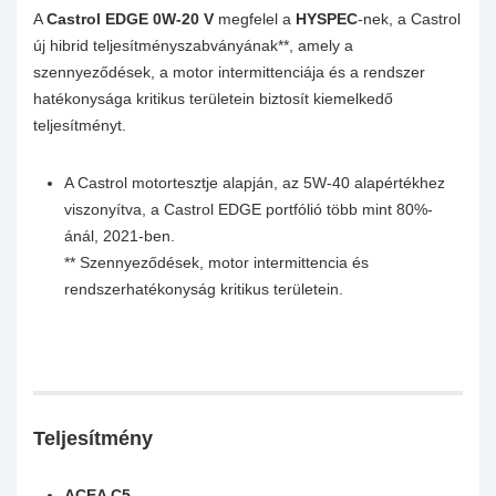
A
Castrol EDGE 0W-20 V
megfelel a
HYSPEC
-nek, a Castrol
új hibrid teljesítményszabványának**, amely a
szennyeződések, a motor intermittenciája és a rendszer
hatékonysága kritikus területein biztosít kiemelkedő
teljesítményt.
A Castrol motortesztje alapján, az 5W-40 alapértékhez
viszonyítva, a Castrol EDGE portfólió több mint 80%-
ánál, 2021-ben.
** Szennyeződések, motor intermittencia és
rendszerhatékonyság kritikus területein.
Teljesítmény
ACEA C5