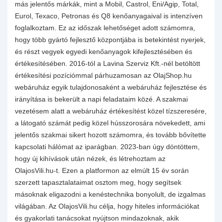
más jelentős márkák, mint a Mobil, Castrol, Eni/Agip, Total,
Eurol, Texaco, Petronas és Q8 kenőanyagaival is intenzíven
foglalkoztam. Ez az időszak lehetőséget adott számomra,
hogy több gyártó fejlesztő központjába is betekintést nyerjek,
és részt vegyek egyedi kenőanyagok kifejlesztésében és
értékesítésében. 2016-tól a Lavina Szerviz Kft.-nél betöltött
értékesítési pozíciómmal párhuzamosan az OlajShop.hu
webáruház egyik tulajdonosaként a webáruház fejlesztése és
irányítása is bekerült a napi feladataim közé. A szakmai
vezetésem alatt a webáruház értékesítést közel tízszeresére,
a látogató számát pedig közel hússzorosára növekedett, ami
jelentős szakmai sikert hozott számomra, és tovább bővítette
kapcsolati hálómat az iparágban. 2023-ban úgy döntöttem,
hogy új kihívások után nézek, és létrehoztam az
OlajosVili.hu-t. Ezen a platformon az elmúlt 15 év során
szerzett tapasztalataimat osztom meg, hogy segítsek
másoknak eligazodni a kenéstechnika bonyolult, de izgalmas
világában. Az OlajosVili.hu célja, hogy hiteles információkat
és gyakorlati tanácsokat nyújtson mindazoknak, akik