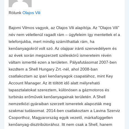
Rólunk
Olajos Vili
Bajomi Vilmos vagyok, az Olajos Vili alapítója. Az "Olajos Vili"
név nem véletlenül ragadt rám – ügyfeleim így mentettek el a
telefonjukba, mert mindig számíthattak rám, ha
kenőanyagokról volt szó. Az olajipar iránti szenvedélyem és
az évek során megszerzett széleskörű ismereteim révén
váltam ismertté ezen a területen. Pályafutásomat 2007-ben
kezdtem a Shell Hungary Zrt.-nél, ahol 2008-ban
csatlakoztam az ipari kenőanyagok csapatához, mint Key
Account Manager. Az itt töltött idő alatt mélyreható
tapasztalatokat szereztem, különösen a gázmotoros és
turbinás erőművek kenőanyagainak területén. A Shell
nemzetközi gyáraiban szerzett ismeretek alapozták meg
szakmai tudásomat. 2014-ben csatlakoztam a Lavina Szerviz
Csoporthoz, Magyarország egyik vezető, márkafüggetlen
kenőanyag-disztribútorához. Itt nem csak a Shell, hanem