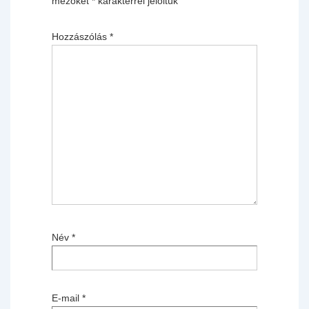
mezőket
*
karakterrel jelöltük
Hozzászólás
*
Név
*
E-mail
*