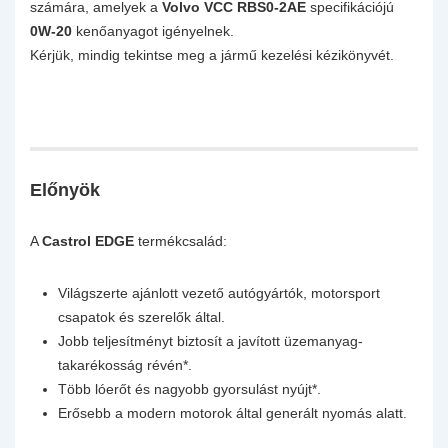
számára, amelyek a
Volvo VCC RBS0-2AE
specifikációjú
0W-20
kenőanyagot igényelnek.
Kérjük, mindig tekintse meg a jármű kezelési kézikönyvét.
Előnyök
A
Castrol EDGE
termékcsalád:
Világszerte ajánlott vezető autógyártók, motorsport
csapatok és szerelők által.
Jobb teljesítményt biztosít a javított üzemanyag-
takarékosság révén*.
Több lóerőt és nagyobb gyorsulást nyújt*.
Erősebb a modern motorok által generált nyomás alatt.