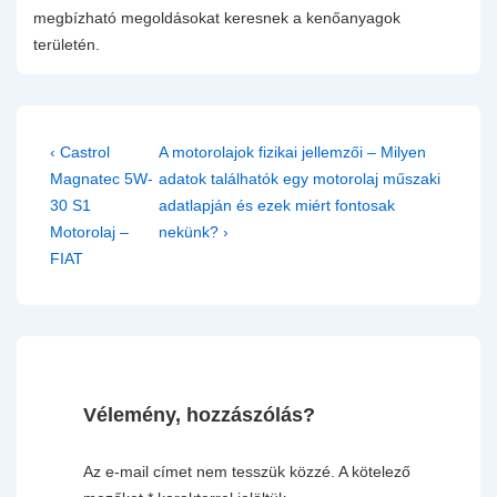
megbízható megoldásokat keresnek a kenőanyagok
területén.
Bejegyzés
Previous
Next
‹ Castrol
A motorolajok fizikai jellemzői – Milyen
navigáció
Post
Post
Magnatec 5W-
adatok találhatók egy motorolaj műszaki
is
is
30 S1
adatlapján és ezek miért fontosak
Motorolaj –
nekünk? ›
FIAT
Vélemény, hozzászólás?
Az e-mail címet nem tesszük közzé.
A kötelező