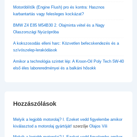
Motoröblítők (Engine Flush) pro és kontra: Hasznos
karbantartás vagy felesleges kockázat?
BMW Z4 E85 M54B30 2. Olajminta vétel és a Nagy
Olaszországi Nyúzópróba
A kokszosodás elleni harc: Közvetlen befecskendezés és a
szívószelep-lerakódások
Amikor a technológia szintet lép: A Kroon-Oil Poly Tech 5W-40
első éles laboreredményei és a balkáni hősokk
Hozzászólások
Melyik a legjobb motorolaj? I. Ezeket vedd figyelembe amikor
kiválasztod a motorolaj gyártóját!
szerzője
Olajos Vili
Melyik a legjobb motorolaj? I. Ezeket vedd figyelembe amikor