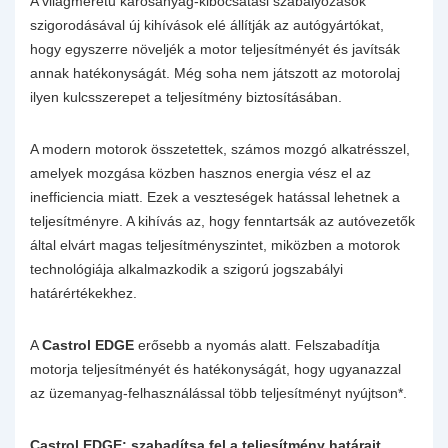
A világméretű károsanyag-kibocsátási szabályozások
szigorodásával új kihívások elé állítják az autógyártókat,
hogy egyszerre növeljék a motor teljesítményét és javítsák
annak hatékonyságát. Még soha nem játszott az motorolaj
ilyen kulcsszerepet a teljesítmény biztosításában.
A modern motorok összetettek, számos mozgó alkatrésszel,
amelyek mozgása közben hasznos energia vész el az
inefficiencia miatt. Ezek a veszteségek hatással lehetnek a
teljesítményre. A kihívás az, hogy fenntartsák az autóvezetők
által elvárt magas teljesítményszintet, miközben a motorok
technológiája alkalmazkodik a szigorú jogszabályi
határértékekhez.
A
Castrol EDGE
erősebb a nyomás alatt. Felszabadítja
motorja teljesítményét és hatékonyságát, hogy ugyanazzal
az üzemanyag-felhasználással több teljesítményt nyújtson*.
Castrol EDGE: szabadítsa fel a teljesítmény határait.