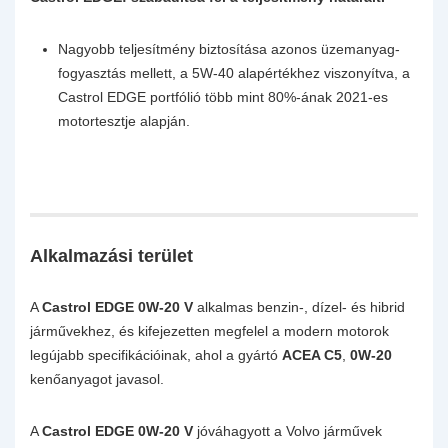
Nagyobb teljesítmény biztosítása azonos üzemanyag-
fogyasztás mellett, a 5W-40 alapértékhez viszonyítva, a
Castrol EDGE portfólió több mint 80%-ának 2021-es
motortesztje alapján.
Alkalmazási terület
A
Castrol EDGE 0W-20 V
alkalmas benzin-, dízel- és hibrid
járművekhez, és kifejezetten megfelel a modern motorok
legújabb specifikációinak, ahol a gyártó
ACEA C5
,
0W-20
kenőanyagot javasol.
A
Castrol EDGE 0W-20 V
jóváhagyott a Volvo járművek