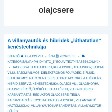
olajcsere
A villanyautók és hibridek „láthatatlan”
kenéstechnikája
SZERZŐ:
OLAJOS VILI
ÍRTA
2026.01.05.
KATEGORIZÁLVA <PH ID="MTC_1" EQUIV-TEXT="BASE64:JXM="/>
TAGGED WITH
#OLAJGURU
,
#OLAJOSVILI
,
#OLAJSHOP
,
BAJOMI
VILIU
,
BAJOMI VILMOS
,
DIELEKTROMOS FOLYADÉK
,
E-FLUID
,
ELEKTROMOS AUTÓ OLAJCSERE
,
HIBRID MOTOROLAJ HÍGULÁS
,
HIBRID SZERVIZ
,
KENÉSTECHNIKA
,
OLAJOS VILI
,
OLAJSHOP.HU
,
OLAJSZEKÉRTŐ
,
ÖRÖKÉLET OLAJ TÉVHIT
,
PLUG-IN HIBRID
KARBANTARTÁS
,
REDUKTOR OLAJCSERE
,
TESLA
KARBANTARTÁS
,
TOYOTA HIBRID OLAJCSERE
,
VILLANYAUTÓ
HAJTÓMŰOLAJ
,
VILLANYAUTÓ KARBANTARTÁS
,
VILLANYMOTOR
HŰTÉS