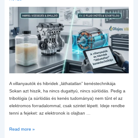
A villanyautók és hibridek „láthatatlan” kenéstechnikája
Sokan azt hiszik, ha nincs dugattyú, nincs súrlódás. Pedig a
tribológia (a súrlódás és kenés tudománya) nem tűnt el az
elektromos forradalommal, csak szintet lépett. Ideje rendbe
tenni a fejeket: az elektronok is olajban …
A
Read more »
villanyautók