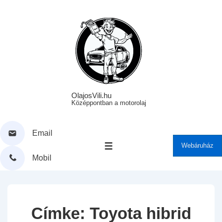
↓
Skip
to
Main
Content
OlajosVili.hu
Középpontban a motorolaj
Email
Webáruház
MENÜ
Mobil
Címke:
Toyota hibrid