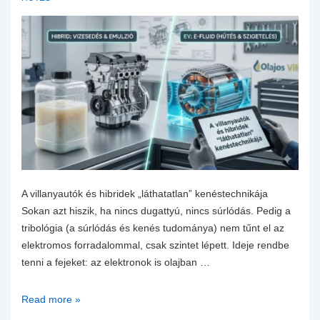
A villanyautók és hibridek „láthatatlan” kenéstechnikája
Sokan azt hiszik, ha nincs dugattyú, nincs súrlódás. Pedig a
tribológia (a súrlódás és kenés tudománya) nem tűnt el az
elektromos forradalommal, csak szintet lépett. Ideje rendbe
tenni a fejeket: az elektronok is olajban …
A
Read more »
villanyautók