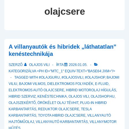
olajcsere
A villanyautók és hibridek „láthatatlan”
kenéstechnikája
SZERZŐ:
OLAJOS VILI
ÍRTA
2026.01.05.
KATEGORIZÁLVA <PH ID="MTC_1" EQUIV-TEXT="BASE64:JXM="/>
TAGGED WITH
#OLAJGURU
,
#OLAJOSVILI
,
#OLAJSHOP
,
BAJOMI
VILIU
,
BAJOMI VILMOS
,
DIELEKTROMOS FOLYADÉK
,
E-FLUID
,
ELEKTROMOS AUTÓ OLAJCSERE
,
HIBRID MOTOROLAJ HÍGULÁS
,
HIBRID SZERVIZ
,
KENÉSTECHNIKA
,
OLAJOS VILI
,
OLAJSHOP.HU
,
OLAJSZEKÉRTŐ
,
ÖRÖKÉLET OLAJ TÉVHIT
,
PLUG-IN HIBRID
KARBANTARTÁS
,
REDUKTOR OLAJCSERE
,
TESLA
KARBANTARTÁS
,
TOYOTA HIBRID OLAJCSERE
,
VILLANYAUTÓ
HAJTÓMŰOLAJ
,
VILLANYAUTÓ KARBANTARTÁS
,
VILLANYMOTOR
HŰTÉS