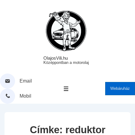
↓
Skip
to
Main
Content
OlajosVili.hu
Középpontban a motorolaj
Email
Webáruház
MENÜ
Mobil
Címke:
reduktor