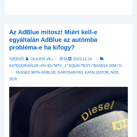
Az AdBlue mítosz! Miért kell-e
egyáltalán AdBlue az autómba
probléma-e ha kifogy?
SZERZŐ:
OLAJOS VILI
ÍRTA
2023.12.24.
KATEGORIZÁLVA <PH ID="MTC_1" EQUIV-TEXT="BASE64:JXM="/>
TAGGED WITH
ADBLUE
,
KAROSANYAG
,
KATALIZATOR
,
NOX
,
SCR