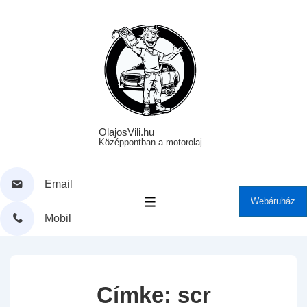
↓
Skip
to
Main
Content
OlajosVili.hu
Középpontban a motorolaj
Email
Webáruház
MENÜ
Mobil
Címke:
scr