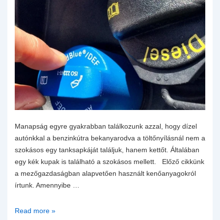
Manapság egyre gyakrabban találkozunk azzal, hogy dízel
autónkkal a benzinkútra bekanyarodva a töltőnyílásnál nem a
szokásos egy tanksapkáját találjuk, hanem kettőt. Általában
egy kék kupak is található a szokásos mellett. Előző cikkünk
a mezőgazdaságban alapvetően használt kenőanyagokról
írtunk. Amennyibe …
Az
Read more »