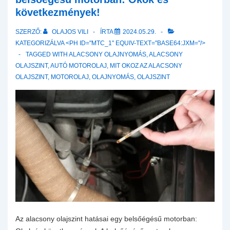
is
következmények!
odafigyelni
SZERZŐ:
OLAJOS VILI
ÍRTA
2024.05.29.
–
KATEGORIZÁLVA <PH ID="MTC_1" EQUIV-TEXT="BASE64:JXM="/>
A
TAGGED WITH
ALACSONY OLAJNYOMÁS
,
ALACSONY
motorolaj
OLAJSZINT
,
AUTÓ MOTOROLAJ
,
MIT OKOZ AZ ALACSONY
hígulás
OLAJSZINT
,
MOTOROLAJ
,
OLAJNYOMÁS
,
OLAJSZINT
jelei
és
következményei!
Az alacsony olajszint hatásai egy belsőégésű motorban: