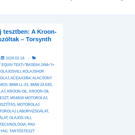
j tesztben: A Kroon-
szóltak – Torsynth
A
2026.02.18.
 EQUIV-TEXT="BASE64:JXM="/>
#OLAJOSVILI
,
#OLAJSHOP
,
ROLAJ
,
ACEA A3/B4
,
ALACSONY
LMOS
,
BMW LL-01
,
BMW Z4 E85
,
LAJ
,
KROON-OIL
,
KROON-OIL
TESZT
,
M54B30 MOTOROLAJ
,
ISZTÍTÁS
,
MOTOROLAJ
TOROLAJ LABORVIZSGÁLAT
,
ÁLAT
,
OLAJOS VILI
,
 TECHNOLÓGIA
,
PAG
NYAG
,
TARTÓSTESZT