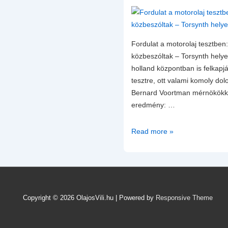
Fordulat a motorolaj tesztben
közbeszóltak – Torsynth hely
holland központban is felkapj
tesztre, ott valami komoly do
Bernard Voortman mérnökökke
eredmény: …
Fordulat
Read more »
a
motorolaj
tesztben:
A
Kroon-
Copyright © 2026
OlajosVili.hu
| Powered by
Responsive Theme
Oil
mérnökei