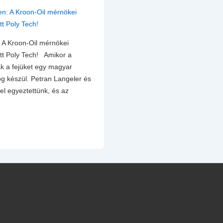
: A Kroon-Oil mérnökei
ett Poly Tech! Amikor a
ák a fejüket egy magyar
log készül. Petran Langeler és
l egyeztettünk, és az