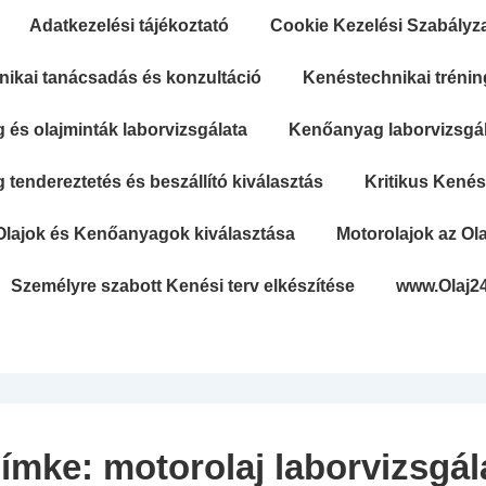
Adatkezelési tájékoztató
Cookie Kezelési Szabályz
ikai tanácsadás és konzultáció
Kenéstechnikai trénin
és olajminták laborvizsgálata
Kenőanyag laborvizsgála
tendereztetés és beszállító kiválasztás
Kritikus Kené
Olajok és Kenőanyagok kiválasztása
Motorolajok az Ola
Személyre szabott Kenési terv elkészítése
www.Olaj2
Secondary
Navigation
ímke:
motorolaj laborvizsgál