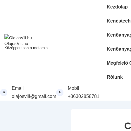
↓
Fő
Kezdőlap
Skip
navigáció
to
Kenéstechn
Main
Content
Kenőanyag 
OlajosVili.hu
Középpontban a motorolaj
Kenőanyag 
Megfelelő 
Rólunk
Email
Mobil
olajosvili@gmail.com
+36302858781
C