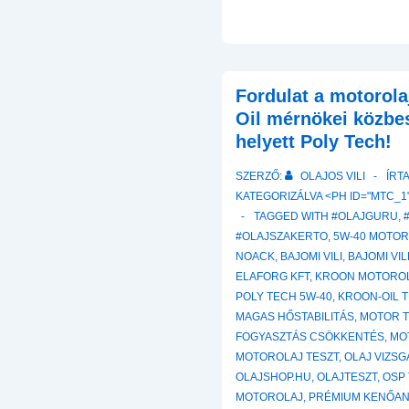
Fordulat a motorola
Oil mérnökei közbe
helyett Poly Tech!
SZERZŐ:
OLAJOS VILI
ÍRT
KATEGORIZÁLVA <PH ID="MTC_1"
TAGGED WITH
#OLAJGURU
,
#OLAJSZAKERTO
,
5W-40 MOTO
NOACK
,
BAJOMI VILI
,
BAJOMI VI
ELAFORG KFT
,
KROON MOTORO
POLY TECH 5W-40
,
KROON-OIL 
MAGAS HŐSTABILITÁS
,
MOTOR T
FOGYASZTÁS CSÖKKENTÉS
,
MO
MOTOROLAJ TESZT
,
OLAJ VIZSG
OLAJSHOP.HU
,
OLAJTESZT
,
OSP
MOTOROLAJ
,
PRÉMIUM KENŐA