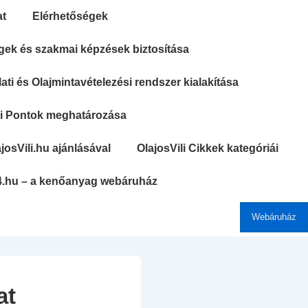
at
Elérhetőségek
gek és szakmai képzések biztosítása
ti és Olajmintavételezési rendszer kialakítása
si Pontok meghatározása
josVili.hu ajánlásával
OlajosVili Cikkek kategóriái
4.hu – a kenőanyag webáruház
Webáruház
at