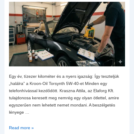
Egy év, tízezer kilométer és a nyers igazság: Így teszteljük
„halálra” a Kroon-Oil Torsynth 5W-40-et Minden egy
telefonhívással kezdődött. Kraszna Attila, az Elaforg Kft.
tulajdonosa keresett meg nemrég egy olyan ötlettel, amire
egyszerűen nem lehetett nemet mondani. A beszélgetés
lényege …
Egy
Read more »