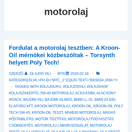
motorolaj
Fordulat a motorolaj tesztben: A Kroon-
Oil mérnökei közbeszóltak – Torsynth
helyett Poly Tech!
SZERZŐ:
OLAJOS VILI
ÍRTA
2026.02.18.
KATEGORIZÁLVA <PH ID="MTC_1" EQUIV-TEXT="BASE64:JXM="/>
TAGGED WITH
#OLAJGURU
,
#OLAJOSVILI
,
#OLAJSHOP
,
#OLAJSZAKERTO
,
5W-40 MOTOROLAJ
,
ACEA A3/B4
,
ALACSONY
NOACK
,
BAJOMI VILI
,
BAJOMI VILMOS
,
BMW LL-01
,
BMW Z4 E85
,
ELAFORG KFT
,
KROON MOTOROLAJ
,
KROON-OIL
,
KROON-OIL POLY
TECH 5W-40
,
KROON-OIL TESZT
,
M54B30 MOTOROLAJ
,
MAGAS
HŐSTABILITÁS
,
MOTOR TISZTÍTÁS
,
MOTOROLAJ FOGYASZTÁS
CSÖKKENTÉS
,
MOTOROLAJ LABORVIZSGÁLAT
,
MOTOROLAJ