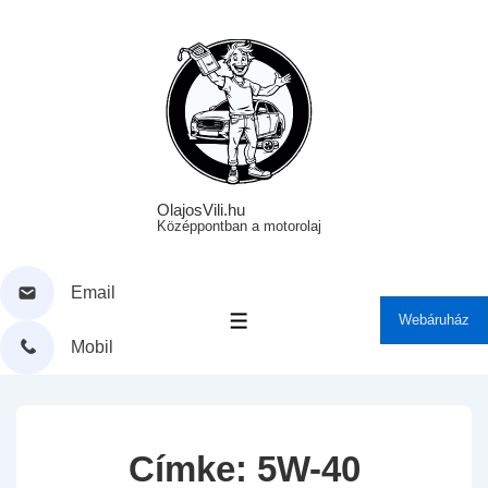
↓
Skip
to
Main
Content
OlajosVili.hu
Középpontban a motorolaj
Email
Webáruház
MENÜ
Mobil
Címke:
5W-40