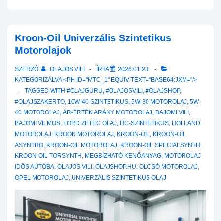
év,
tízezer
kilométer
és
Kroon-Oil Univerzális Szintetikus
a
Motorolajok
nyers
SZERZŐ:
OLAJOS VILI
ÍRTA
2026.01.23.
igazság:
KATEGORIZÁLVA <PH ID="MTC_1" EQUIV-TEXT="BASE64:JXM="/>
Így
TAGGED WITH
#OLAJGURU
,
#OLAJOSVILI
,
#OLAJSHOP
,
teszteljük
#OLAJSZAKERTO
,
10W-40 SZINTETIKUS
,
5W-30 MOTOROLAJ
,
5W-
„halálra”
40 MOTOROLAJ
,
ÁR-ÉRTÉK ARÁNY MOTOROLAJ
,
BAJOMI VILI
,
a
BAJOMI VILMOS
,
FORD ZETEC OLAJ
,
HC-SZINTETIKUS
,
HOLLAND
Kroon-
MOTOROLAJ
,
KROON MOTOROLAJ
,
KROON-OIL
,
KROON-OIL
Oil
ASYNTHO
,
KROON-OIL MOTOROLAJ
,
KROON-OIL SPECIALSYNTH
,
5W-
KROON-OIL TORSYNTH
,
MEGBÍZHATÓ KENŐANYAG
,
MOTOROLAJ
40-
IDŐS AUTÓBA
,
OLAJOS VILI
,
OLAJSHOP.HU
,
OLCSÓ MOTOROLAJ
,
OPEL MOTOROLAJ
,
UNIVERZÁLIS SZINTETIKUS OLAJ
et