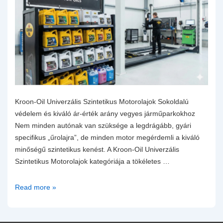
Kroon-Oil Univerzális Szintetikus Motorolajok Sokoldalú
védelem és kiváló ár-érték arány vegyes járműparkokhoz
Nem minden autónak van szüksége a legdrágább, gyári
specifikus „űrolajra”, de minden motor megérdemli a kiváló
minőségű szintetikus kenést. A Kroon-Oil Univerzális
Szintetikus Motorolajok kategóriája a tökéletes …
Kroon-
Read more »
Oil
Univerzális
Szintetikus