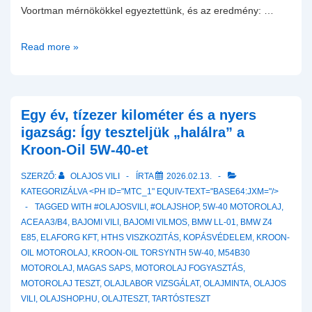
Voortman mérnökökkel egyeztettünk, és az eredmény: …
Fordulat
Read more »
a
motorolaj
tesztben:
A
Egy év, tízezer kilométer és a nyers
Kroon-
igazság: Így teszteljük „halálra” a
Oil
Kroon-Oil 5W-40-et
mérnökei
SZERZŐ:
OLAJOS VILI
ÍRTA
2026.02.13.
közbeszóltak
KATEGORIZÁLVA <PH ID="MTC_1" EQUIV-TEXT="BASE64:JXM="/>
–
TAGGED WITH
#OLAJOSVILI
,
#OLAJSHOP
,
5W-40 MOTOROLAJ
,
Torsynth
ACEA A3/B4
,
BAJOMI VILI
,
BAJOMI VILMOS
,
BMW LL-01
,
BMW Z4
helyett
E85
,
ELAFORG KFT
,
HTHS VISZKOZITÁS
,
KOPÁSVÉDELEM
,
KROON-
Poly
OIL MOTOROLAJ
,
KROON-OIL TORSYNTH 5W-40
,
M54B30
Tech!
MOTOROLAJ
,
MAGAS SAPS
,
MOTOROLAJ FOGYASZTÁS
,
MOTOROLAJ TESZT
,
OLAJLABOR VIZSGÁLAT
,
OLAJMINTA
,
OLAJOS
VILI
,
OLAJSHOP.HU
,
OLAJTESZT
,
TARTÓSTESZT