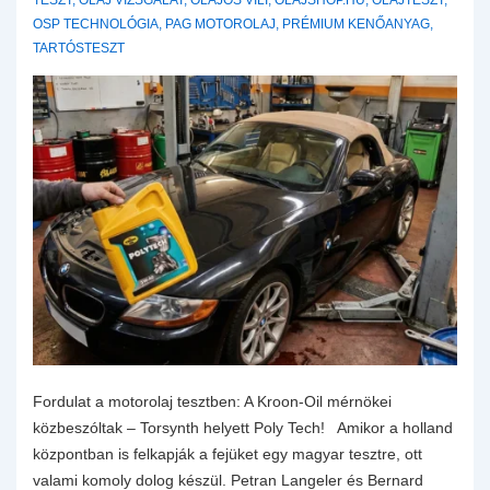
TESZT
,
OLAJ VIZSGÁLAT
,
OLAJOS VILI
,
OLAJSHOP.HU
,
OLAJTESZT
,
OSP TECHNOLÓGIA
,
PAG MOTOROLAJ
,
PRÉMIUM KENŐANYAG
,
TARTÓSTESZT
Fordulat a motorolaj tesztben: A Kroon-Oil mérnökei
közbeszóltak – Torsynth helyett Poly Tech! Amikor a holland
központban is felkapják a fejüket egy magyar tesztre, ott
valami komoly dolog készül. Petran Langeler és Bernard