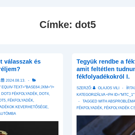
Navigation
Címke:
dot5
t válasszak és
Tegyük rendbe a fék
réljem?
amit feltétlen tudnun
fékfolyadékokról I.
A
2024.08.13.
 EQUIV-TEXT="BASE64:JXM="/>
SZERZŐ:
OLAJOS VILI
ÍRTA
,
DOT3 FÉKFOLYADÉK
,
DOT4
,
KATEGORIZÁLVA <PH ID="MTC_1"
OT5
,
FÉKFOLYADÉK
,
TAGGED WITH
ABSPROBLÉM
YADÉKOK KEVERHETŐSÉGE
,
FÉKFOLYADÉK
,
FÉKFOLYADÉK C
 AUTÓMBA