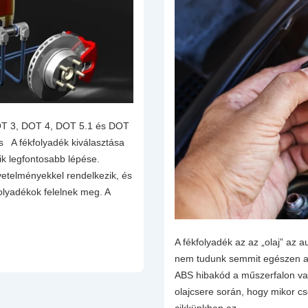
OT 3, DOT 4, DOT 5.1 és DOT
s A fékfolyadék kiválasztása
ik legfontosabb lépése.
vetelményekkel rendelkezik, és
lyadékok felelnek meg. A
A fékfolyadék az az „olaj” az 
nem tudunk semmit egészen ad
ABS hibakód a műszerfalon va
olajcsere során, hogy mikor cs
cikkünkben az …