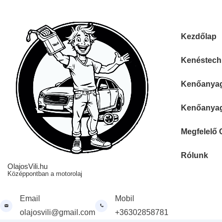
↓
Skip
to
Fő
Kezdőlap
Main
navigáció
Content
Kenéstechn
Kenőanyag 
Kenőanyag 
Megfelelő 
Rólunk
OlajosVili.hu
Középpontban a motorolaj
Email
Mobil
olajosvili@gmail.com
+36302858781