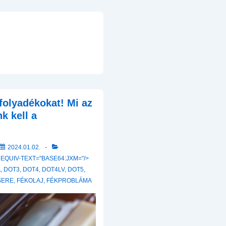
folyadékokat! Mi az
k kell a
2024.01.02.
 EQUIV-TEXT="BASE64:JXM="/>
A
,
DOT3
,
DOT4
,
DOT4LV
,
DOT5
,
SERE
,
FÉKOLAJ
,
FÉKPROBLÁMA