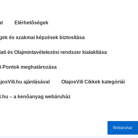
at
Elérhetőségek
gek és szakmai képzések biztosítása
ti és Olajmintavételezési rendszer kialakítása
si Pontok meghatározása
josVili.hu ajánlásával
OlajosVili Cikkek kategóriái
4.hu – a kenőanyag webáruház
Webáruház