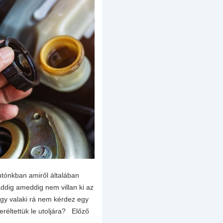
autónkban amiről általában
dig ameddig nem villan ki az
gy valaki rá nem kérdez egy
eréltettük le utoljára? Előző