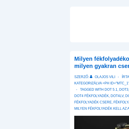
Milyen fékfolyadéko
milyen gyakran cse
SZERZŐ:
OLAJOS VILI
ÍRT
KATEGORIZÁLVA <PH ID="MTC_1"
TAGGED WITH
DOT 5.1
,
DOT3
DOT4 FÉKFOLYADÉK
,
DOT4LV
,
D
FÉKFOLYADÉK CSERE
,
FÉKFOL
MILYEN FÉKFOLYADÉK KELL AZ