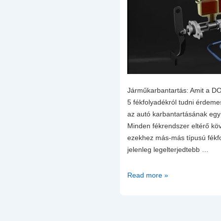
Járműkarbantartás: Amit a D
5 fékfolyadékról tudni érdeme
az autó karbantartásának egy
Minden fékrendszer eltérő kö
ezekhez más-más típusú fékfo
jelenleg legelterjedtebb …
Milyen
Read more »
fékfolyadékot
válasszak
és