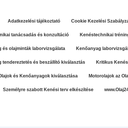
Adatkezelési tájékoztató
Cookie Kezelési Szabályz
ikai tanácsadás és konzultáció
Kenéstechnikai trénin
és olajminták laborvizsgálata
Kenőanyag laborvizsgála
tendereztetés és beszállító kiválasztás
Kritikus Kené
Olajok és Kenőanyagok kiválasztása
Motorolajok az Ola
Személyre szabott Kenési terv elkészítése
www.Olaj2
Secondary