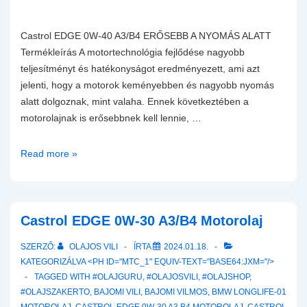
Castrol EDGE 0W-40 A3/B4 ERŐSEBB A NYOMÁS ALATT
Termékleírás A motortechnológia fejlődése nagyobb
teljesítményt és hatékonyságot eredményezett, ami azt
jelenti, hogy a motorok keményebben és nagyobb nyomás
alatt dolgoznak, mint valaha. Ennek következtében a
motorolajnak is erősebbnek kell lennie, …
Castrol
Read more »
EDGE
0W-
40
A3/B4
Castrol EDGE 0W-30 A3/B4 Motorolaj
Motorolaj
SZERZŐ:
OLAJOS VILI
ÍRTA
2024.01.18.
–
KATEGORIZÁLVA <PH ID="MTC_1" EQUIV-TEXT="BASE64:JXM="/>
TAGGED WITH
#OLAJGURU
,
#OLAJOSVILI
,
#OLAJSHOP
,
#OLAJSZAKERTO
,
BAJOMI VILI
,
BAJOMI VILMOS
,
BMW LONGLIFE-01