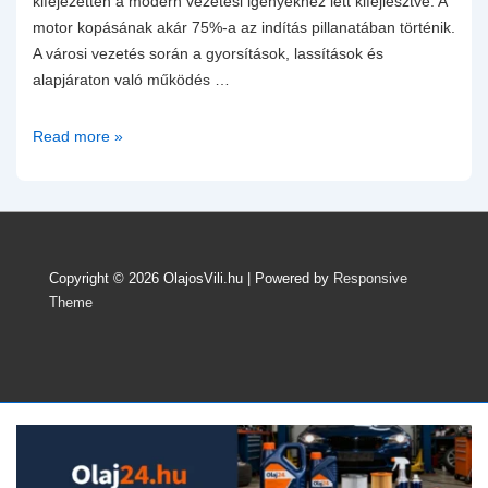
kifejezetten a modern vezetési igényekhez lett kifejlesztve. A
motor kopásának akár 75%-a az indítás pillanatában történik.
A városi vezetés során a gyorsítások, lassítások és
alapjáraton való működés …
Castrol
Read more »
MAGNATEC
5W-
40
A3/B4
–
Copyright © 2026
OlajosVili.hu
| Powered by
Responsive
Mercedes,
Theme
Renault,
Volkswagen
Motorolaj