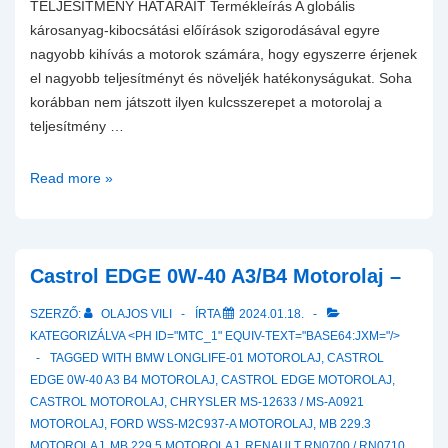
TELJESÍTMÉNY HATÁRAIT Termékleírás A globális
károsanyag-kibocsátási előírások szigorodásával egyre
nagyobb kihívás a motorok számára, hogy egyszerre érjenek
el nagyobb teljesítményt és növeljék hatékonyságukat. Soha
korábban nem játszott ilyen kulcsszerepet a motorolaj a
teljesítmény …
Castrol
Read more »
EDGE
5W-
40
A3/B4
Castrol EDGE 0W-40 A3/B4 Motorolaj –
Motorolaj
SZERZŐ:
OLAJOS VILI
ÍRTA
2024.01.18.
KATEGORIZÁLVA <PH ID="MTC_1" EQUIV-TEXT="BASE64:JXM="/>
TAGGED WITH
BMW LONGLIFE-01 MOTOROLAJ
,
CASTROL
EDGE 0W-40 A3 B4 MOTOROLAJ
,
CASTROL EDGE MOTOROLAJ
,
CASTROL MOTOROLAJ
,
CHRYSLER MS-12633 / MS-A0921
MOTOROLAJ
,
FORD WSS-M2C937-A MOTOROLAJ
,
MB 229.3
MOTOROLAJ
,
MB 229.5 MOTOROLAJ
,
RENAULT RN0700 / RN0710