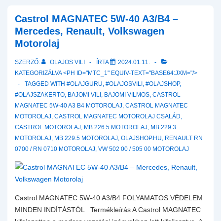
30
A3/B4
Castrol MAGNATEC 5W-40 A3/B4 –
Motorolaj
Mercedes, Renault, Volkswagen
–
Motorolaj
Mercedes,
SZERZŐ:
OLAJOS VILI
ÍRTA
2024.01.11.
Renault,
KATEGORIZÁLVA <PH ID="MTC_1" EQUIV-TEXT="BASE64:JXM="/>
Volkswagen
TAGGED WITH
#OLAJGURU
,
#OLAJOSVILI
,
#OLAJSHOP
,
#OLAJSZAKERTO
,
BAJOMI VILI
,
BAJOMI VILMOS
,
CASTROL
MAGNATEC 5W-40 A3 B4 MOTOROLAJ
,
CASTROL MAGNATEC
MOTOROLAJ
,
CASTROL MAGNATEC MOTOROLAJ CSALÁD
,
CASTROL MOTOROLAJ
,
MB 226.5 MOTOROLAJ
,
MB 229.3
MOTOROLAJ
,
MB 229.5 MOTOROLAJ
,
OLAJSHOP.HU
,
RENAULT RN
0700 / RN 0710 MOTOROLAJ
,
VW 502 00 / 505 00 MOTOROLAJ
Castrol MAGNATEC 5W-40 A3/B4 FOLYAMATOS VÉDELEM
MINDEN INDÍTÁSTÓL Termékleírás A Castrol MAGNATEC