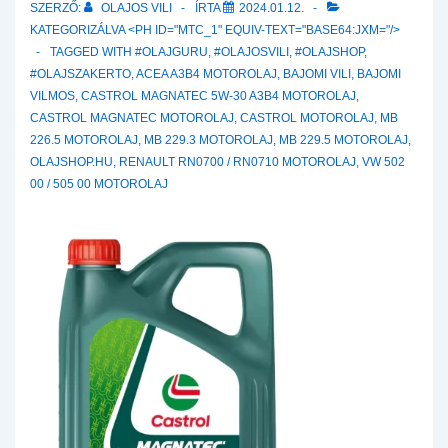
SZERZŐ:
OLAJOS VILI
ÍRTA
2024.01.12.
KATEGORIZÁLVA <PH ID="MTC_1" EQUIV-TEXT="BASE64:JXM="/>
TAGGED WITH
#OLAJGURU
,
#OLAJOSVILI
,
#OLAJSHOP
,
#OLAJSZAKERTO
,
ACEA A3B4 MOTOROLAJ
,
BAJOMI VILI
,
BAJOMI
VILMOS
,
CASTROL MAGNATEC 5W-30 A3B4 MOTOROLAJ
,
CASTROL MAGNATEC MOTOROLAJ
,
CASTROL MOTOROLAJ
,
MB
226.5 MOTOROLAJ
,
MB 229.3 MOTOROLAJ
,
MB 229.5 MOTOROLAJ
,
OLAJSHOP.HU
,
RENAULT RN0700 / RN0710 MOTOROLAJ
,
VW 502
00 / 505 00 MOTOROLAJ