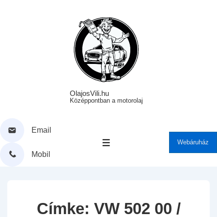
↓
Skip
to
Main
Content
OlajosVili.hu
Középpontban a motorolaj
Email
Webáruház
MENÜ
Mobil
Címke:
VW 502 00 /