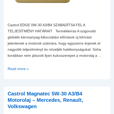
Castrol EDGE 0W-30 A3/B4 SZABADÍTSA FEL A
TELJESÍTMÉNY HATÁRAIT Termékleírás A szigorodó
globális károsanyag-kibocsátási előírások új kihívást
jelentenek a motorok számára, hogy egyszerre érjenek el
nagyobb teljesítményt és növeljék hatékonyságukat. Soha
korábban nem játszott ilyen kulcsszerepet a motorolaj a …
Castrol
Read more »
EDGE
0W-
30
A3/B4
Castrol Magnatec 5W-30 A3/B4
Motorolaj
Motorolaj – Mercedes, Renault,
Volkswagen