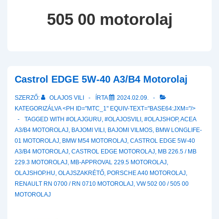
505 00 motorolaj
Castrol EDGE 5W-40 A3/B4 Motorolaj
SZERZŐ:
OLAJOS VILI
ÍRTA
2024.02.09.
KATEGORIZÁLVA <PH ID="MTC_1" EQUIV-TEXT="BASE64:JXM="/>
TAGGED WITH
#OLAJGURU
,
#OLAJOSVILI
,
#OLAJSHOP
,
ACEA
A3/B4 MOTOROLAJ
,
BAJOMI VILI
,
BAJOMI VILMOS
,
BMW LONGLIFE-
01 MOTOROLAJ
,
BMW M54 MOTOROLAJ
,
CASTROL EDGE 5W-40
A3/B4 MOTOROLAJ
,
CASTROL EDGE MOTOROLAJ
,
MB 226.5 / MB
229.3 MOTOROLAJ
,
MB-APPROVAL 229.5 MOTOROLAJ
,
OLAJSHOP.HU
,
OLAJSZAKRÉTŐ
,
PORSCHE A40 MOTOROLAJ
,
RENAULT RN 0700 / RN 0710 MOTOROLAJ
,
VW 502 00 / 505 00
MOTOROLAJ