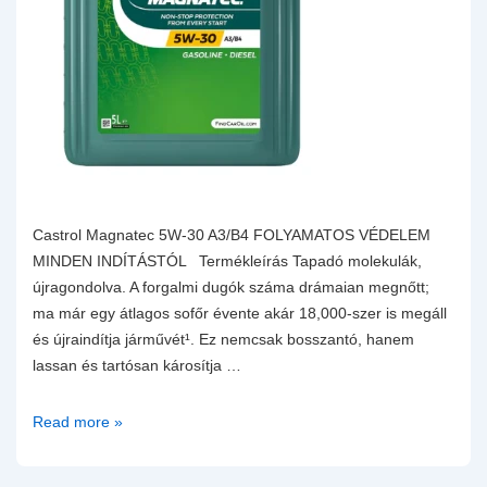
Castrol Magnatec 5W-30 A3/B4 FOLYAMATOS VÉDELEM
MINDEN INDÍTÁSTÓL Termékleírás Tapadó molekulák,
újragondolva. A forgalmi dugók száma drámaian megnőtt;
ma már egy átlagos sofőr évente akár 18,000-szer is megáll
és újraindítja járművét¹. Ez nemcsak bosszantó, hanem
lassan és tartósan károsítja …
Castrol
Read more »
Magnatec
5W-