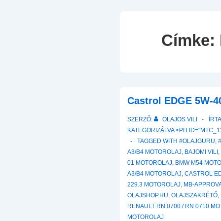
Címke:
Castrol EDGE 5W-40
SZERZŐ:
OLAJOS VILI
ÍRT
KATEGORIZÁLVA <PH ID="MTC_1"
TAGGED WITH
#OLAJGURU
,
A3/B4 MOTOROLAJ
,
BAJOMI VILI
01 MOTOROLAJ
,
BMW M54 MOT
A3/B4 MOTOROLAJ
,
CASTROL E
229.3 MOTOROLAJ
,
MB-APPROVA
OLAJSHOP.HU
,
OLAJSZAKRÉTŐ
,
RENAULT RN 0700 / RN 0710 M
MOTOROLAJ