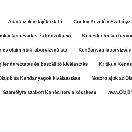
Adatkezelési tájékoztató
Cookie Kezelési Szabályz
ikai tanácsadás és konzultáció
Kenéstechnikai trénin
és olajminták laborvizsgálata
Kenőanyag laborvizsgála
tendereztetés és beszállító kiválasztás
Kritikus Kené
Olajok és Kenőanyagok kiválasztása
Motorolajok az Ola
Személyre szabott Kenési terv elkészítése
www.Olaj2
Secondary