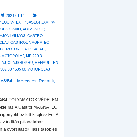
–
Mercedes,
A
2024.01.11.
Renault,
 EQUIV-TEXT="BASE64:JXM="/>
Volkswagen,
#OLAJOSVILI
,
#OLAJSHOP
,
FIAT
AJOMI VILMOS
,
CASTROL
OLAJ
,
CASTROL MAGNATEC
EC MOTOROLAJ CSALÁD
,
.5 MOTOROLAJ
,
MB 229.3
LAJ
,
OLAJSHOP.HU
,
RENAULT RN
502 00 / 505 00 MOTOROLAJ
A3/B4 FOLYAMATOS VÉDELEM
leírás A Castrol MAGNATEC
 igényekhez lett kifejlesztve. A
z indítás pillanatában
án a gyorsítások, lassítások és