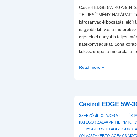
Castrol EDGE 5W-40 A3/B4 
TELJESÍTMÉNY HATÁRAIT Term
károsanyag-kibocsátási előír
nagyobb kihívás a motorok s
érjenek el nagyobb teljesítmé
hatékonyságukat. Soha korább
kulcsszerepet a motorolaj a t
Castrol
Read more »
EDGE
5W-
40
A3/B4
Castrol EDGE 5W-30
Motorolaj
SZERZŐ:
OLAJOS VILI
ÍRT
KATEGORIZÁLVA <PH ID="MTC_1"
TAGGED WITH
#OLAJGURU
,
#OLAJSZAKERTO
,
ACEA C3 MOT