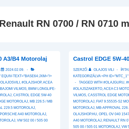
Navigation
Renault RN 0700 / RN 0710 m
 A3/B4 Motorolaj
Castrol EDGE 5W-40
A
2024.02.09.
SZERZŐ:
OLAJOS VILI
ÍRTA
 EQUIV-TEXT="BASE64:JXM="/>
KATEGORIZÁLVA <PH ID="MTC_1"
#OLAJOSVILI
,
#OLAJSHOP
,
ACEA
TAGGED WITH
#OLAJGURU
,
#
,
BAJOMI VILMOS
,
BMW LONGLIFE-
#OLAJSZAKERTO
,
ACEA C3 MOT
OROLAJ
,
CASTROL EDGE 5W-40
VILMOS
,
CASSTROL EDGE MOTO
DGE MOTOROLAJ
,
MB 226.5 / MB
MOTOROLAJ
,
FIAT 9.55535-S2 
L 229.5 MOTOROLAJ
,
MOTOROLAJ
,
MB-APPROVAL 226.5
PORSCHE A40 MOTOROLAJ
,
OLAJSHOP.HU
,
OPEL OV 040 154
OTOROLAJ
,
VW 502 00 / 505 00
A40 MOTOROLAJ
,
RENAULT RN 0
505 00 / 505 01 MOTOROLAJ
,
VW 