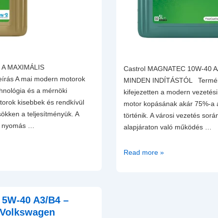
Ő A MAXIMÁLIS
Castrol MAGNATEC 10W-40
rás A mai modern motorok
MINDEN INDÍTÁSTÓL Termékl
chnológia és a mérnöki
kifejezetten a modern vezetési 
torok kisebbek és rendkívül
motor kopásának akár 75%-a az
ökken a teljesítményük. A
történik. A városi vezetés sorá
bb nyomás …
alapjáraton való működés …
Castrol
Read more »
Magnatec
10W-
40
5W-40 A3/B4 –
A/B
Motorolaj
 Volkswagen