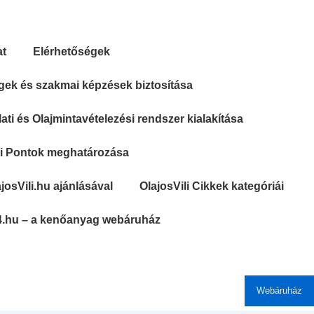
at
Elérhetőségek
gek és szakmai képzések biztosítása
ti és Olajmintavételezési rendszer kialakítása
si Pontok meghatározása
josVili.hu ajánlásával
OlajosVili Cikkek kategóriái
4.hu – a kenőanyag webáruház
Webáruház