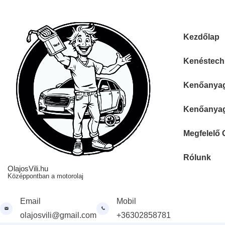
↓
Skip
to
Fő
Kezdőlap
Main
navigáció
Content
Kenéstechn
Kenőanyag 
Kenőanyag 
Megfelelő 
Rólunk
OlajosVili.hu
Középpontban a motorolaj
Email
Mobil
olajosvili@gmail.com
+36302858781