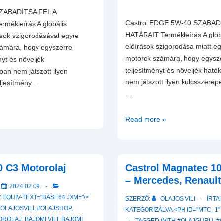
SZABADÍTSA FEL A
Castrol EDGE 5W-40 SZABAD
ékleírás A globális
HATÁRAIT Termékleírás A glob
ások szigorodásával egyre
előírások szigorodása miatt e
zámára, hogy egyszerre
motorok számára, hogy egysze
nyt és növeljék
teljesítményt és növeljék hat
an nem játszott ilyen
nem játszott ilyen kulcsszerepe
eljesítmény …
…
Castrol
Read more »
EDGE
5W-
40
 C3 Motorolaj
Motorolaj
Castrol Magnatec 1
– Mercedes, Renault
A
2024.02.09.
 EQUIV-TEXT="BASE64:JXM="/>
SZERZŐ:
OLAJOS VILI
ÍRTA
#OLAJOSVILI
,
#OLAJSHOP
,
KATEGORIZÁLVA <PH ID="MTC_1"
OROLAJ
,
BAJOMI VILI
,
BAJOMI
TAGGED WITH
#OLAJGURU
,
#