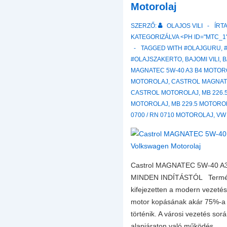
Motorolaj
SZERZŐ:
OLAJOS VILI
ÍRT
KATEGORIZÁLVA <PH ID="MTC_1"
TAGGED WITH
#OLAJGURU
,
#OLAJSZAKERTO
,
BAJOMI VILI
,
B
MAGNATEC 5W-40 A3 B4 MOTOR
MOTOROLAJ
,
CASTROL MAGNAT
CASTROL MOTOROLAJ
,
MB 226
MOTOROLAJ
,
MB 229.5 MOTORO
0700 / RN 0710 MOTOROLAJ
,
VW 
Castrol MAGNATEC 5W-40 
MINDEN INDÍTÁSTÓL Termék
kifejezetten a modern vezetési
motor kopásának akár 75%-a a
történik. A városi vezetés sor
alapjáraton való működés …