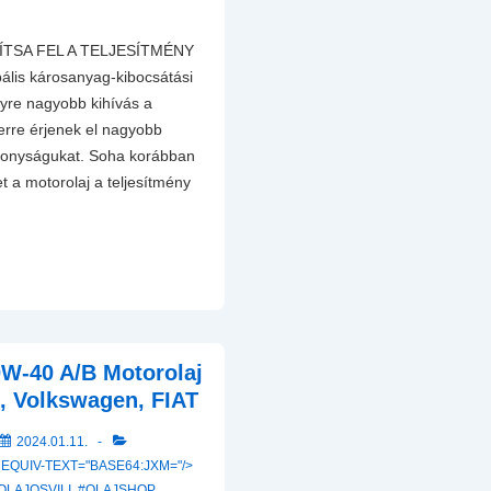
ÍTSA FEL A TELJESÍTMÉNY
ális károsanyag-kibocsátási
gyre nagyobb kihívás a
rre érjenek el nagyobb
ékonyságukat. Soha korábban
t a motorolaj a teljesítmény
0W-40 A/B Motorolaj
, Volkswagen, FIAT
2024.01.11.
 EQUIV-TEXT="BASE64:JXM="/>
OLAJOSVILI
,
#OLAJSHOP
,