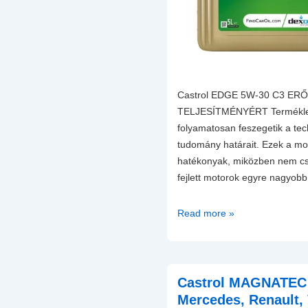
Castrol EDGE 5W-30 C3 ER
TELJESÍTMÉNYÉRT Termékleí
folyamatosan feszegetik a te
tudomány határait. Ezek a mo
hatékonyak, miközben nem cs
fejlett motorok egyre nagyo
Castrol
Read more »
EDGE
5W-
30
C3
Castrol MAGNATEC 
Motorolaj
Mercedes, Renault,