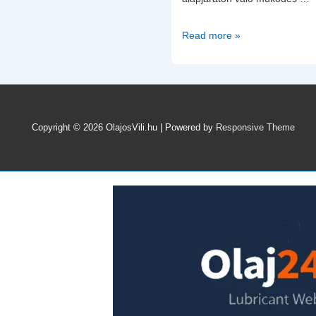
Castrol
Read more »
MAGNATEC
5W-
40
A3/B4
–
Copyright © 2026
OlajosVili.hu
| Powered by
Responsive Theme
Mercedes,
Renault,
Volkswagen
Motorolaj