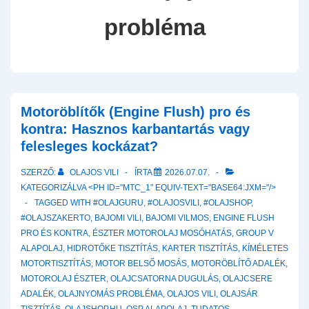
probléma
Motoröblítők (Engine Flush) pro és
kontra: Hasznos karbantartás vagy
felesleges kockázat?
SZERZŐ:
OLAJOS VILI
ÍRTA
2026.07.07.
KATEGORIZÁLVA <PH ID="MTC_1" EQUIV-TEXT="BASE64:JXM="/>
TAGGED WITH
#OLAJGURU
,
#OLAJOSVILI
,
#OLAJSHOP
,
#OLAJSZAKERTO
,
BAJOMI VILI
,
BAJOMI VILMOS
,
ENGINE FLUSH
PRO ÉS KONTRA
,
ÉSZTER MOTOROLAJ MOSÓHATÁS
,
GROUP V
ALAPOLAJ
,
HIDROTŐKE TISZTÍTÁS
,
KARTER TISZTÍTÁS
,
KÍMÉLETES
MOTORTISZTÍTÁS
,
MOTOR BELSŐ MOSÁS
,
MOTORÖBLÍTŐ ADALÉK
,
MOTOROLAJ ÉSZTER
,
OLAJCSATORNA DUGULÁS
,
OLAJCSERE
ADALÉK
,
OLAJNYOMÁS PROBLÉMA
,
OLAJOS VILI
,
OLAJSÁR