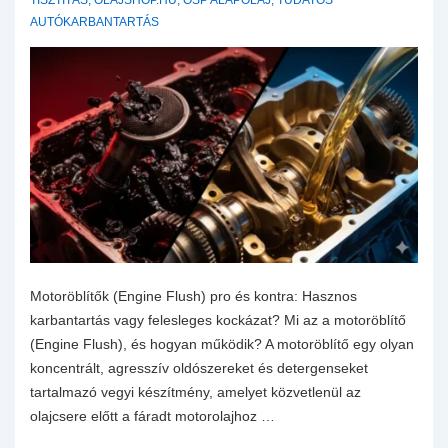
TISZTÍTÁS
,
OLAJSHOP.HU
,
OSP ALAPOLAJ
,
TUDATOS
AUTÓKARBANTARTÁS
Motoröblítők (Engine Flush) pro és kontra: Hasznos
karbantartás vagy felesleges kockázat? Mi az a motoröblítő
(Engine Flush), és hogyan működik? A motoröblítő egy olyan
koncentrált, agresszív oldószereket és detergenseket
tartalmazó vegyi készítmény, amelyet közvetlenül az
olajcsere előtt a fáradt motorolajhoz …