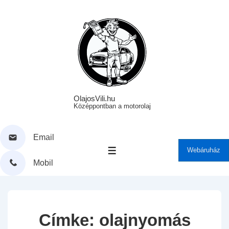
↓
Skip
to
Main
Content
OlajosVili.hu
Középpontban a motorolaj
Email
Webáruház
MENÜ
Mobil
Címke:
olajnyomás