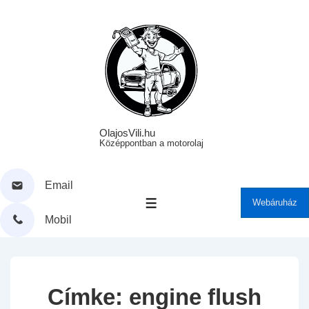
↓
Skip
to
Main
Content
OlajosVili.hu
Középpontban a motorolaj
Email
Webáruház
MENÜ
Mobil
Címke:
engine flush