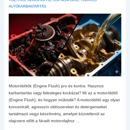
TISZTÍTÁS
,
OLAJSHOP.HU
,
OSP ALAPOLAJ
,
TUDATOS
AUTÓKARBANTARTÁS
Motoröblítők (Engine Flush) pro és kontra: Hasznos
karbantartás vagy felesleges kockázat? Mi az a motoröblítő
(Engine Flush), és hogyan működik? A motoröblítő egy olyan
koncentrált, agresszív oldószereket és detergenseket
tartalmazó vegyi készítmény, amelyet közvetlenül az
olajcsere előtt a fáradt motorolajhoz …