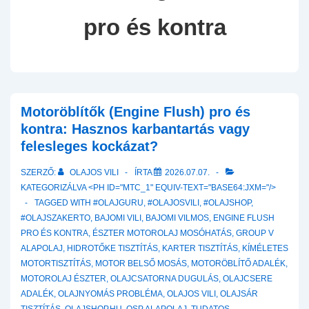
pro és kontra
Motoröblítők (Engine Flush) pro és
kontra: Hasznos karbantartás vagy
felesleges kockázat?
SZERZŐ:
OLAJOS VILI
ÍRTA
2026.07.07.
KATEGORIZÁLVA <PH ID="MTC_1" EQUIV-TEXT="BASE64:JXM="/>
TAGGED WITH
#OLAJGURU
,
#OLAJOSVILI
,
#OLAJSHOP
,
#OLAJSZAKERTO
,
BAJOMI VILI
,
BAJOMI VILMOS
,
ENGINE FLUSH
PRO ÉS KONTRA
,
ÉSZTER MOTOROLAJ MOSÓHATÁS
,
GROUP V
ALAPOLAJ
,
HIDROTŐKE TISZTÍTÁS
,
KARTER TISZTÍTÁS
,
KÍMÉLETES
MOTORTISZTÍTÁS
,
MOTOR BELSŐ MOSÁS
,
MOTORÖBLÍTŐ ADALÉK
,
MOTOROLAJ ÉSZTER
,
OLAJCSATORNA DUGULÁS
,
OLAJCSERE
ADALÉK
,
OLAJNYOMÁS PROBLÉMA
,
OLAJOS VILI
,
OLAJSÁR