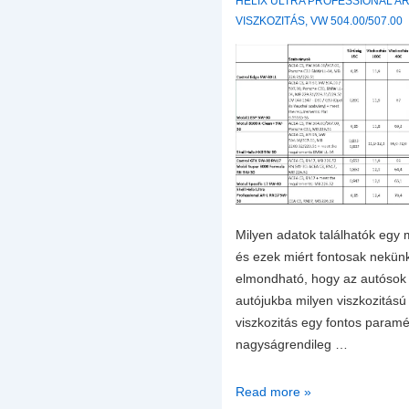
HELIX ULTRA PROFESSIONAL AR
VISZKOZITÁS
,
VW 504.00/507.00
Milyen adatok találhatók egy 
és ezek miért fontosak nekü
elmondható, hogy az autósok 
autójukba milyen viszkozitású 
viszkozitás egy fontos param
nagyságrendileg …
A
Read more »