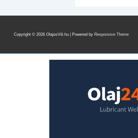
motorolajok
fizikai
jellemzői
–
Milyen
Copyright © 2026
OlajosVili.hu
| Powered by
Responsive Theme
adatok
találhatók
egy
motorolaj
műszaki
adatlapján
és
ezek
miért
fontosak
nekünk?