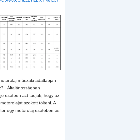
-L 5W-30
,
SHELL HLEIX HX8 ECT
,
motorolaj műszaki adatlapján
nk? Általánosságban
jó esetben azt tudják, hogy az
motorolajat szokott tölteni. A
éter egy motorolaj esetében és