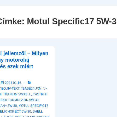
Navigation
Címke:
Motul Specific17 5W-3
i jellemzői – Milyen
gy motorolaj
és ezek miért
A
2024.01.16.
 EQUIV-TEXT="BASE64:JXM="/>
 TITANIUM 5W30 LL
,
CASTROL
3000 FORMULA RN 5W-30
,
EAN+ 5W-30
,
MOTUL SPECIFIC17
ELIX HX8 ECT 5W-30
,
SHELL