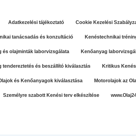
Adatkezelési tájékoztató
Cookie Kezelési Szabályz
ikai tanácsadás és konzultáció
Kenéstechnikai trénin
és olajminták laborvizsgálata
Kenőanyag laborvizsgála
tendereztetés és beszállító kiválasztás
Kritikus Kené
Olajok és Kenőanyagok kiválasztása
Motorolajok az Ola
Személyre szabott Kenési terv elkészítése
www.Olaj2
Secondary