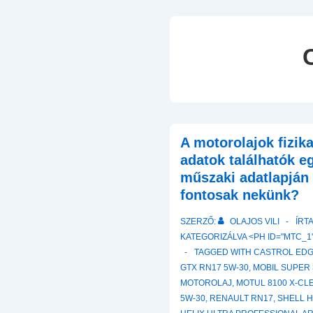
A motorolajok fizika
adatok találhatók e
műszaki adatlapján 
fontosak nekünk?
SZERZŐ:
OLAJOS VILI
ÍRT
KATEGORIZÁLVA <PH ID="MTC_1"
TAGGED WITH
CASTROL EDGE
GTX RN17 5W-30
,
MOBIL SUPER 
MOTOROLAJ
,
MOTUL 8100 X-CL
5W-30
,
RENAULT RN17
,
SHELL H