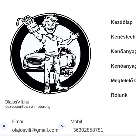
↓
Skip
to
Fő
Kezdőlap
Main
navigáció
Content
Kenéstechn
Kenőanyag 
Kenőanyag 
Megfelelő 
Rólunk
OlajosVili.hu
Középpontban a motorolaj
Email
Mobil
olajosvili@gmail.com
+36302858781