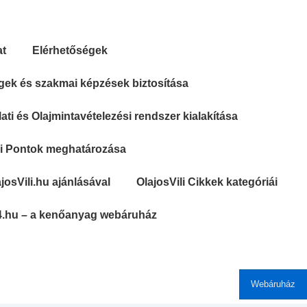
at
Elérhetőségek
gek és szakmai képzések biztosítása
ti és Olajmintavételezési rendszer kialakítása
si Pontok meghatározása
josVili.hu ajánlásával
OlajosVili Cikkek kategóriái
4.hu – a kenőanyag webáruház
Webáruház